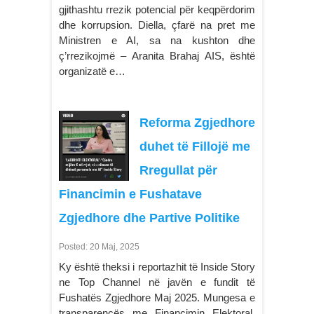
gjithashtu rrezik potencial për keqpërdorim
dhe korrupsion. Diella, çfarë na pret me
Ministren e AI, sa na kushton dhe
ç’rrezikojmë – Aranita Brahaj AIS, është
organizatë e…
Reforma Zgjedhore
duhet të Fillojë me
Rregullat për
Financimin e Fushatave
Zgjedhore dhe Partive Politike
Posted: 20 Maj, 2025
Ky është theksi i reportazhit të Inside Story
ne Top Channel në javën e fundit të
Fushatës Zgjedhore Maj 2025. Mungesa e
transparencës me Financimin Elektoral,