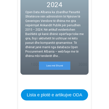
2024
Open Data Albania ka zbardhur Pasuritë
Shtetërore nën administrim të Njësive të
Qeverisjes Vendore të dhëna me qira
nëpërmjet Ankandit Publik për periudhën
2015 – 2024. Në artikull evidentohen
Bashkitë që kanë dhënë sipërfaqe toke me
qira, lloji i aktivitetit të ushtruar në këto
pasuri dhe kompanitë qiramarrëse. Të
dhënat janë marrë nga databaza Open
Procurement Albania – webfaqe me të
dhëna mbi tenderët dhe…
Lexo më Shunë
Lista e plotë e artikujve ODA