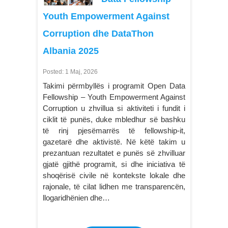
Youth Empowerment Against
Corruption dhe DataThon
Albania 2025
Posted: 1 Maj, 2026
Takimi përmbyllës i programit Open Data
Fellowship – Youth Empowerment Against
Corruption u zhvillua si aktiviteti i fundit i
ciklit të punës, duke mbledhur së bashku
të rinj pjesëmarrës të fellowship-it,
gazetarë dhe aktivistë. Në këtë takim u
prezantuan rezultatet e punës së zhvilluar
gjatë gjithë programit, si dhe iniciativa të
shoqërisë civile në kontekste lokale dhe
rajonale, të cilat lidhen me transparencën,
llogaridhënien dhe…