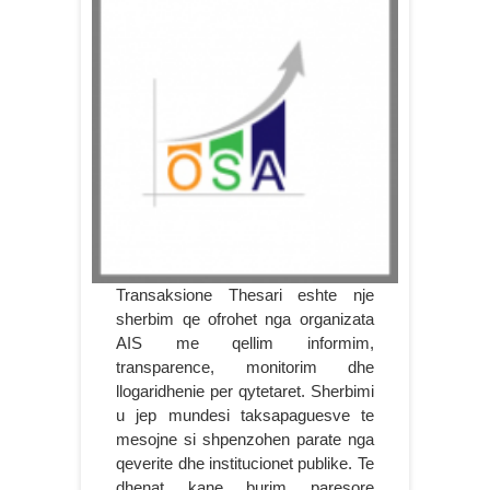
Transaksione Thesari eshte nje
sherbim qe ofrohet nga organizata
AIS me qellim informim,
transparence, monitorim dhe
llogaridhenie per qytetaret. Sherbimi
u jep mundesi taksapaguesve te
mesojne si shpenzohen parate nga
qeverite dhe institucionet publike. Te
dhenat kane burim paresore