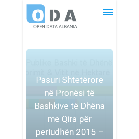
Skip
to
Open Data Albania
content
Pasuri Shtetërore
në Pronësi të
Bashkive të Dhëna
me Qira për
periudhën 2015 –