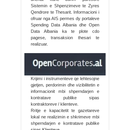
Sistemin e Shpenzimeve te Zyres
Qendrore te Thesarit. Informacioni i
ofruar nga AIS permes dy portaleve
Spending Data Albania dhe Open
Data Albania ka te plote cdo
pagese, transaksion thesari te
realizuar.
Krijimi i instrumenteve qe lehtesojne
gjetjen, perdorimin dhe vizibilitetin e
informacionit mbi shperndarjen e
kontratave publike sipas
kontraktoreve / klienteve.
Rritje e kapacitetit te gazetareve
lokal ne realizimin e shkrimeve mbi
shperndarjen e kontratave publike
sipas Klienteve.