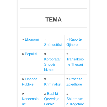
TEMA
»
Ekonomi
»
»
Ra
porte
Shëndetësi
Gjinore
»
Popullsi
»
»
Korporata/
Transaksio
Shoqëri
ne Thesari
biznesi
»
Financa
»
»
Procese
Publike
Kriminalitet
Zgjedhore
»
»
Bashki
»
Koncensi
o
Qeverisje
Shkembim
ne
Lokale
e Tregetare