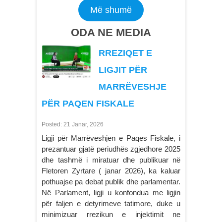
Më shumë
ODA NE MEDIA
RREZIQET E
LIGJIT PËR
MARRËVESHJE
PËR PAQEN FISKALE
Posted: 21 Janar, 2026
Ligji për Marrëveshjen e Paqes Fiskale, i
prezantuar gjatë periudhës zgjedhore 2025
dhe tashmë i miratuar dhe publikuar në
Fletoren Zyrtare ( janar 2026), ka kaluar
pothuajse pa debat publik dhe parlamentar.
Në Parlament, ligji u konfondua me ligjin
për faljen e detyrimeve tatimore, duke u
minimizuar rrezikun e injektimit ne