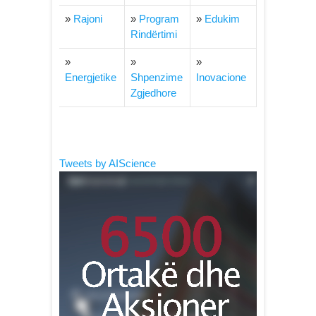
»
Rajoni
»
Program
»
Edukim
Rindërtimi
»
»
»
Energjetike
Shpenzime
Inovacione
Zgjedhore
Tweets by AIScience