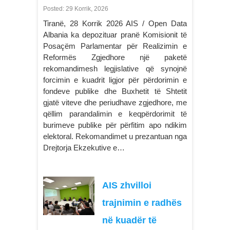
Posted: 29 Korrik, 2026
Tiranë, 28 Korrik 2026 AIS / Open Data
Albania ka depozituar pranë Komisionit të
Posaçëm Parlamentar për Realizimin e
Reformës Zgjedhore një paketë
rekomandimesh legjislative që synojnë
forcimin e kuadrit ligjor për përdorimin e
fondeve publike dhe Buxhetit të Shtetit
gjatë viteve dhe periudhave zgjedhore, me
qëllim parandalimin e keqpërdorimit të
burimeve publike për përfitim apo ndikim
elektoral. Rekomandimet u prezantuan nga
Drejtorja Ekzekutive e…
AIS zhvilloi
trajnimin e radhës
në kuadër të