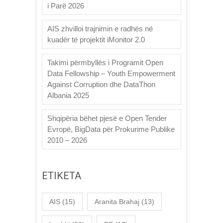
i Parë 2026
AIS zhvilloi trajnimin e radhës në
kuadër të projektit iMonitor 2.0
Takimi përmbyllës i Programit Open
Data Fellowship – Youth Empowerment
Against Corruption dhe DataThon
Albania 2025
Shqipëria bëhet pjesë e Open Tender
Evropë, BigData për Prokurime Publike
2010 – 2026
ETIKETA
AIS
(15)
Aranita Brahaj
(13)