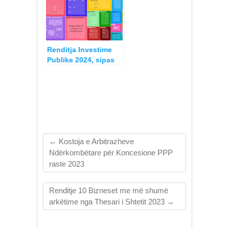
Renditja Investime
Publike 2024, sipas
Projekteve dhe
Institucioneve, Ligji
për Buxhetin
←
Kostoja e Arbitrazheve
Ndërkombëtare për Koncesione PPP
raste 2023
Renditje 10 Bizneset me më shumë
arkëtime nga Thesari i Shtetit 2023
→