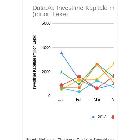
Burimi: Ministria e Financave, Tabelat e Konsoliduara