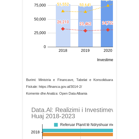
Burimi: Ministria e Financave, Tabelat e Konsoliduara
Fiskale: https://financa.gov.al/3014-2/
Komente dhe Analiza: Open Data Albania