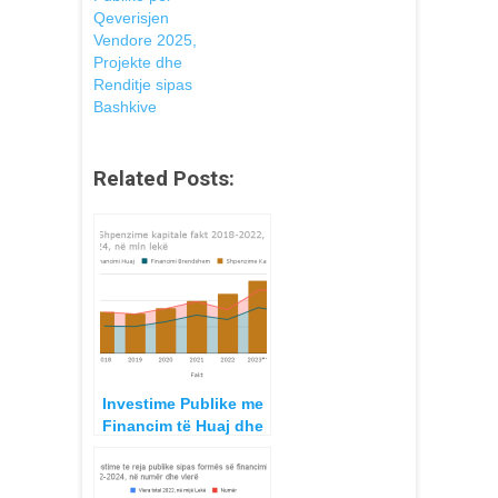
Qeverisjen
Vendore 2025,
Projekte dhe
Renditje sipas
Bashkive
Related Posts:
Investime Publike me
Financim të Huaj dhe
të Brendshëm, niveli i
mosrealizimit Plani,
Ndryshimet dhe Fakti