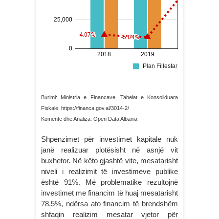
Burimi: Ministria e Financave, Tabelat e Konsoliduara
Fiskale: https://financa.gov.al/3014-2/
Komente dhe Analiza: Open Data Albania
Shpenzimet për investimet kapitale nuk
janë realizuar plotësisht në asnjë vit
buxhetor. Në këto gjashtë vite, mesatarisht
niveli i realizimit të investimeve publike
është 91%. Më problematike rezultojnë
investimet me financim të huaj mesatarisht
78.5%, ndërsa ato financim të brendshëm
shfaqin realizim mesatar vjetor për