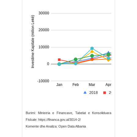
Burimi: Ministria e Financave, Tabelat e Konsoliduara
Fiskale: https://financa.gov.al/3014-2/
Komente dhe Analiza: Open Data Albania