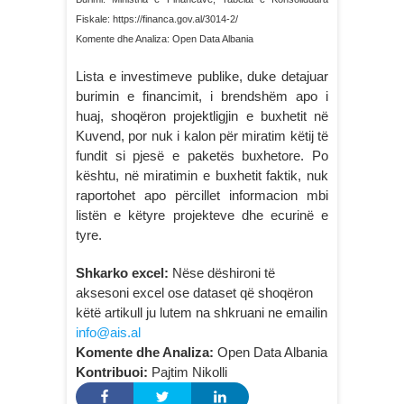
Fiskale: https://financa.gov.al/3014-2/
Komente dhe Analiza: Open Data Albania
Lista e investimeve publike, duke detajuar
burimin e financimit, i brendshëm apo i
huaj, shoqëron projektligjin e buxhetit në
Kuvend, por nuk i kalon për miratim këtij të
fundit si pjesë e paketës buxhetore. Po
kështu, në miratimin e buxhetit faktik, nuk
raportohet apo përcillet informacion mbi
listën e këtyre projekteve dhe ecurinë e
tyre.
Shkarko excel:
Nëse dëshironi të
aksesoni excel ose dataset që shoqëron
këtë artikull ju lutem na shkruani ne emailin
info@ais.al
Komente dhe Analiza:
Open Data Albania
Kontribuoi:
Pajtim Nikolli