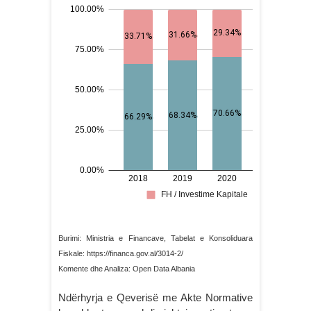
Burimi: Ministria e Financave, Tabelat e Konsoliduara
Fiskale: https://financa.gov.al/3014-2/
Komente dhe Analiza: Open Data Albania
Ndërhyrja e Qeverisë me Akte Normative