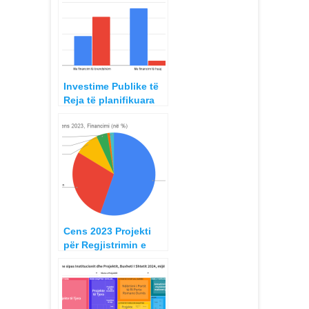
2018 – 2024
Investime Publike të
Reja të planifikuara
2022, me financim
nga Buxheti i Shtetit
dhe i Huaj
Cens 2023 Projekti
për Regjistrimin e
Popullsisë dhe
Banesave, Kosto
Financim 2020 – 2023