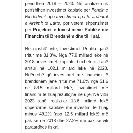
periudhën 2018 – 2023. Në analizë nuk
përfshihen investimet kapitale për
Fondin e
Rindërtimit
apo
Investimet nga te ardhurat
e Arsimit te Larte
, por vetëm shpenzimet
për
Projektet e Investimeve Publike me
Financim të Brendshëm dhe të Huaj
.
Në gjashtë vite, Investimet Publike janë
rritur me 31.3%. Nga 77.8 miliard lekë në
2018 investimet kapitale buxhetore kanë
arritur në 102.1 miliard lekë në 2023.
Ndërkohë që investimet me financim të
brendshëm janë rritur me 71.6% nga 51.6
në 88.5 miliard lekë, investimet me
financim të huaj rezultojnë në ulje. Në vitin
2023 janë realizuar 13.6 miliard lekë
shpenzime kapitale me investim të huaj,
minus 48.2% (apo 12.6 miliard lekë) më
pak se në 2018 dhe 27.2% më pak se viti
paraardhës fiskal.