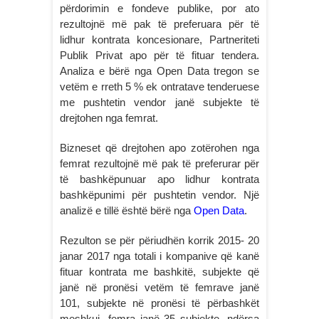
përdorimin e fondeve publike, por ato
rezultojnë më pak të preferuara për të
lidhur kontrata koncesionare, Partneriteti
Publik Privat apo për të fituar tendera.
Analiza e bërë nga Open Data tregon se
vetëm e rreth 5 % ek ontratave tenderuese
me pushtetin vendor janë subjekte të
drejtohen nga femrat.
Bizneset që drejtohen apo zotërohen nga
femrat rezultojnë më pak të preferurar për
të bashkëpunuar apo lidhur kontrata
bashkëpunimi për pushtetin vendor. Një
analizë e tillë është bërë nga
Open Data
.
Rezulton se për përiudhën korrik 2015- 20
janar 2017 nga totali i kompanive që kanë
fituar kontrata me bashkitë, subjekte që
janë në pronësi vetëm të femrave janë
101, subjekte në pronësi të përbashkët
meshkuj- femra janë 35 subjekte, ndërsa