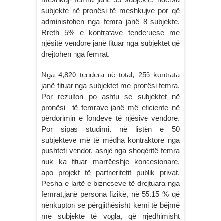
subjekte në pronësi të meshkujve por që
administohen nga femra janë 8 subjekte.
Rreth 5% e kontratave tenderuese me
njësitë vendore janë fituar nga subjektet që
drejtohen nga femrat.
Nga 4,820 tendera në total, 256 kontrata
janë fituar nga subjektet me pronësi femra.
Por rezulton po ashtu se subjektet në
pronësi të femrave janë më eficiente në
përdorimin e fondeve të njësive vendore.
Por sipas studimit në listën e 50
subjekteve më të mëdha kontraktore nga
pushteti vendor, asnjë nga shoqëritë femra
nuk ka fituar marrëeshje koncesionare,
apo projekt të partneritetit publik privat.
Pesha e lartë e bizneseve të drejtuara nga
femrat,janë persona fizikë, në 55.15 % që
nënkupton se përgjithësisht kemi të bëjmë
me subjekte të vogla, që rrjedhimisht