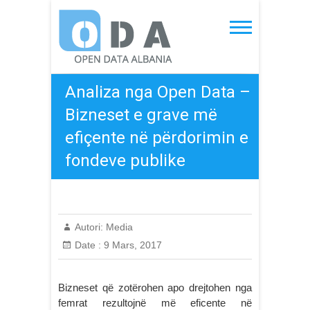
Skip
to
Open Data Albania
content
Analiza nga Open Data –
Bizneset e grave më
efiçente në përdorimin e
fondeve publike
Autori:
Media
Date :
9 Mars, 2017
Bizneset që zotërohen apo drejtohen nga
femrat rezultojnë më eficente në