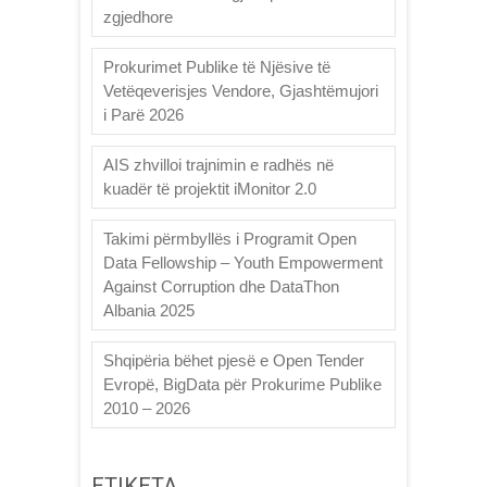
zgjedhore
Prokurimet Publike të Njësive të
Vetëqeverisjes Vendore, Gjashtëmujori
i Parë 2026
AIS zhvilloi trajnimin e radhës në
kuadër të projektit iMonitor 2.0
Takimi përmbyllës i Programit Open
Data Fellowship – Youth Empowerment
Against Corruption dhe DataThon
Albania 2025
Shqipëria bëhet pjesë e Open Tender
Evropë, BigData për Prokurime Publike
2010 – 2026
ETIKETA