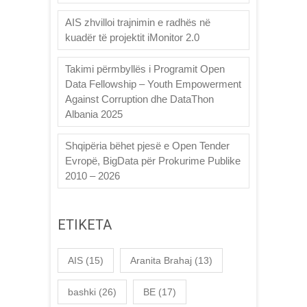
AIS zhvilloi trajnimin e radhës në
kuadër të projektit iMonitor 2.0
Takimi përmbyllës i Programit Open
Data Fellowship – Youth Empowerment
Against Corruption dhe DataThon
Albania 2025
Shqipëria bëhet pjesë e Open Tender
Evropë, BigData për Prokurime Publike
2010 – 2026
ETIKETA
AIS
(15)
Aranita Brahaj
(13)
bashki
(26)
BE
(17)