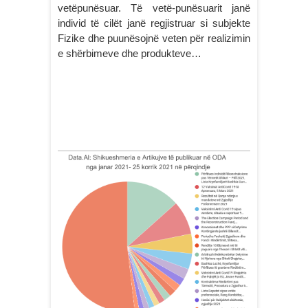
vetëpunësuar. Të vetë-punësuarit janë
individ të cilët janë regjistruar si subjekte
Fizike dhe puunësojnë veten për realizimin
e shërbimeve dhe produkteve…