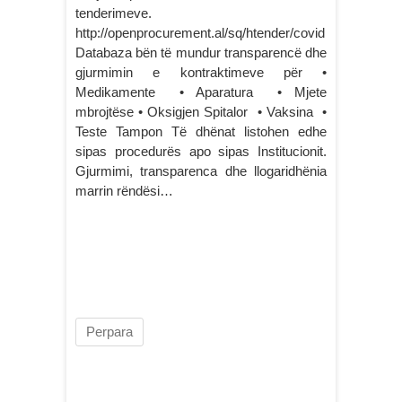
tenderimeve.
http://openprocurement.al/sq/htender/covid
Databaza bën të mundur transparencë dhe
gjurmimin e kontraktimeve për •
Medikamente • Aparatura • Mjete
mbrojtëse • Oksigjen Spitalor • Vaksina •
Teste Tampon Të dhënat listohen edhe
sipas procedurës apo sipas Institucionit.
Gjurmimi, transparenca dhe llogaridhënia
marrin rëndësi…
Perpara