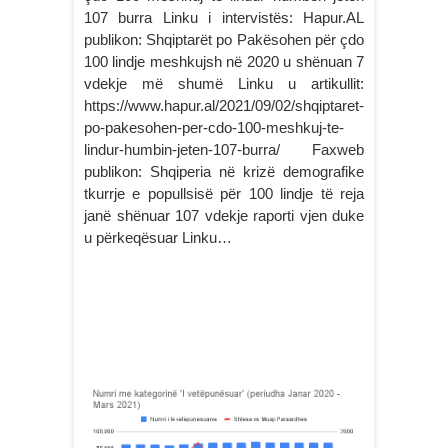
107 burra Linku i intervistës: Hapur.AL
publikon: Shqiptarët po Pakësohen për çdo
100 lindje meshkujsh në 2020 u shënuan 7
vdekje më shumë Linku u artikullit:
https://www.hapur.al/2021/09/02/shqiptaret-
po-pakesohen-per-cdo-100-meshkuj-te-
lindur-humbin-jeten-107-burra/ Faxweb
publikon: Shqiperia në krizë demografike
tkurrje e popullsisë për 100 lindje të reja
janë shënuar 107 vdekje raporti vjen duke
u përkeqësuar Linku…