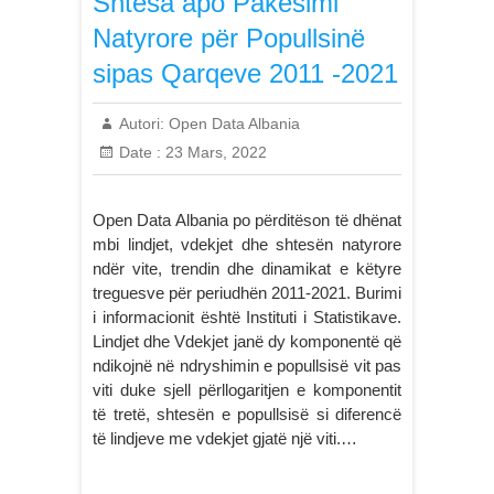
Shtesa apo Pakësimi
Natyrore për Popullsinë
sipas Qarqeve 2011 -2021
Autori:
Open Data Albania
Date :
23 Mars, 2022
Open Data Albania po përditëson të dhënat
mbi lindjet, vdekjet dhe shtesën natyrore
ndër vite, trendin dhe dinamikat e këtyre
treguesve për periudhën 2011-2021. Burimi
i informacionit është Instituti i Statistikave.
Lindjet dhe Vdekjet janë dy komponentë që
ndikojnë në ndryshimin e popullsisë vit pas
viti duke sjell përllogaritjen e komponentit
të tretë, shtesën e popullsisë si diferencë
të lindjeve me vdekjet gjatë një viti.…