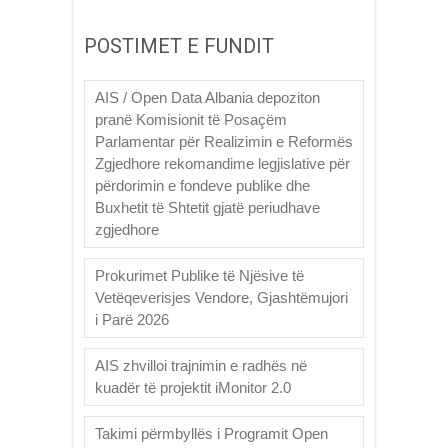
POSTIMET E FUNDIT
AIS / Open Data Albania depoziton
pranë Komisionit të Posaçëm
Parlamentar për Realizimin e Reformës
Zgjedhore rekomandime legjislative për
përdorimin e fondeve publike dhe
Buxhetit të Shtetit gjatë periudhave
zgjedhore
Prokurimet Publike të Njësive të
Vetëqeverisjes Vendore, Gjashtëmujori
i Parë 2026
AIS zhvilloi trajnimin e radhës në
kuadër të projektit iMonitor 2.0
Takimi përmbyllës i Programit Open