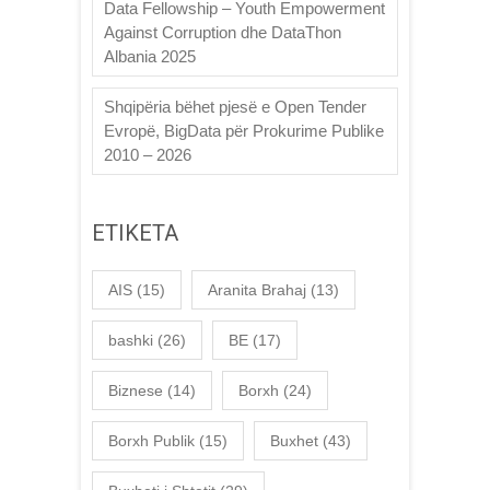
Data Fellowship – Youth Empowerment
Against Corruption dhe DataThon
Albania 2025
Shqipëria bëhet pjesë e Open Tender
Evropë, BigData për Prokurime Publike
2010 – 2026
ETIKETA
AIS
(15)
Aranita Brahaj
(13)
bashki
(26)
BE
(17)
Biznese
(14)
Borxh
(24)
Borxh Publik
(15)
Buxhet
(43)