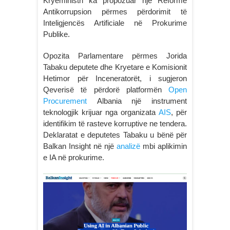
Kryeministri ka propozuar një Reformë
Antikorrupsion përmes përdorimit të
Inteligjencës Artificiale në Prokurime
Publike.
Opozita Parlamentare përmes Jorida
Tabaku deputete dhe Kryetare e Komisionit
Hetimor për Inceneratorët, i sugjeron
Qeverisë të përdorë platformën
Open
Procurement
Albania një instrument
teknologjik krijuar nga organizata
AIS
, për
identifikim të rasteve korruptive ne tendera.
Deklaratat e deputetes Tabaku u bënë për
Balkan Insight në një
analizë
mbi aplikimin
e IA në prokurime.