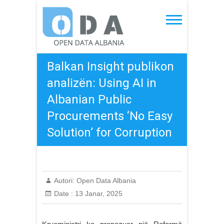
Skip
to
Open Data Albania
content
Balkan Insight publikon
analizën: Using AI in
Albanian Public
Procurements ‘No Easy
Solution’ for Corruption
Autori:
Open Data Albania
Date :
13 Janar, 2025