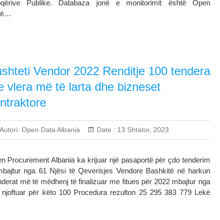
qërive Publike. Databaza jonë e monitorimit është Open
erë…
shteti Vendor 2022 Renditje 100 tendera
 vlera më të larta dhe bizneset
ntraktore
Autori:
Open Data Albania
Date :
13 Shtator, 2023
n Procurement Albania ka krijuar një pasaportë për çdo tenderim
mbajtur nga 61 Njësi të Qeverisjes Vendore Bashkitë në harkun
enderat më të mëdhenj të finalizuar me fitues për 2022 mbajtur nga
 i njoftuar për këto 100 Procedura rezulton 25 295 383 779 Lekë