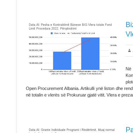
Bi
Vl
Në 
Kon
plo
Open Procurement Albania. Artikulli ynë liston dhe rend
në totalin e vlerës së Prokuruar gjatë vitit. Vlera e pre
Pa