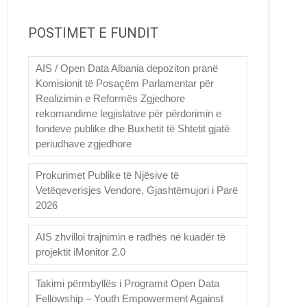
POSTIMET E FUNDIT
AIS / Open Data Albania depoziton pranë
Komisionit të Posaçëm Parlamentar për
Realizimin e Reformës Zgjedhore
rekomandime legjislative për përdorimin e
fondeve publike dhe Buxhetit të Shtetit gjatë
periudhave zgjedhore
Prokurimet Publike të Njësive të
Vetëqeverisjes Vendore, Gjashtëmujori i Parë
2026
AIS zhvilloi trajnimin e radhës në kuadër të
projektit iMonitor 2.0
Takimi përmbyllës i Programit Open Data
Fellowship – Youth Empowerment Against