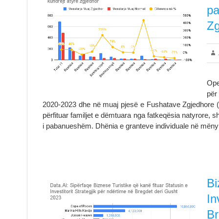
pa
Zg
Ope
për
2020-2023 dhe në muaj pjesë e Fushatave Zgjedhore (30
përfituar familjet e dëmtuara nga fatkeqësia natyrore, sht
i pabanueshëm. Dhënia e granteve individuale në mën
Bi
In
Br