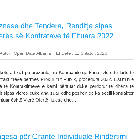
znese dhe Tendera, Renditja sipas
erës së Kontratave të Fituara 2022
Autori:
Open Data Albania
Date :
11 Shtator, 2023
këtë artikull po prezantojmë Kompanitë që kanë vlerë të lartë të
traktimeve përmes Prokurimit Publik, procedura 2022. Listimin e
të të Kontraktimeve e kemi përftuar duke përdorur të dhëna të
it sipas vlerës duke analizuar edhe peshën që ka secili kontraktor
zantuar është Vlerë Ofertë fituese dhe…
gesa për Grante Individuale Rindërtimi