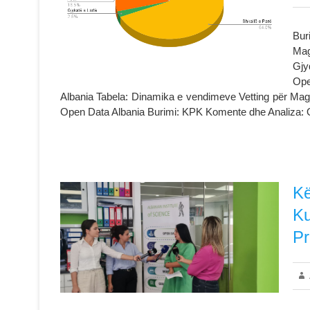
Bur
Mag
Gjy
Ope
Albania Tabela: Dinamika e vendimeve Vetting për Magj
Open Data Albania Burimi: KPK Komente dhe Analiza
Kë
Ku
Pr