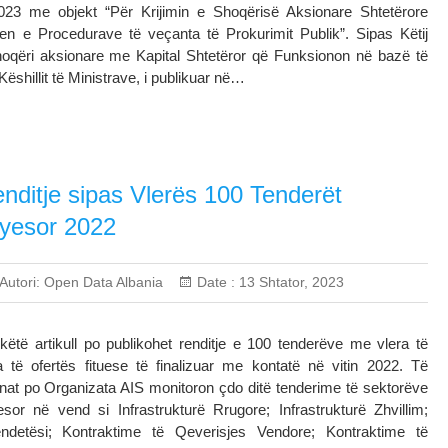
2023 me objekt “Për Krijimin e Shoqërisë Aksionare Shtetërore
en e Procedurave të veçanta të Prokurimit Publik”. Sipas Këtij
hoqëri aksionare me Kapital Shtetëror që Funksionon në bazë të
Këshillit të Ministrave, i publikuar në…
nditje sipas Vlerës 100 Tenderët
yesor 2022
Autori:
Open Data Albania
Date :
13 Shtator, 2023
këtë artikull po publikohet renditje e 100 tenderëve me vlera të
ta të ofertës fituese të finalizuar me kontatë në vitin 2022. Të
nat po Organizata AIS monitoron çdo ditë tenderime të sektorëve
esor në vend si Infrastrukturë Rrugore; Infrastrukturë Zhvillim;
ndetësi; Kontraktime të Qeverisjes Vendore; Kontraktime të