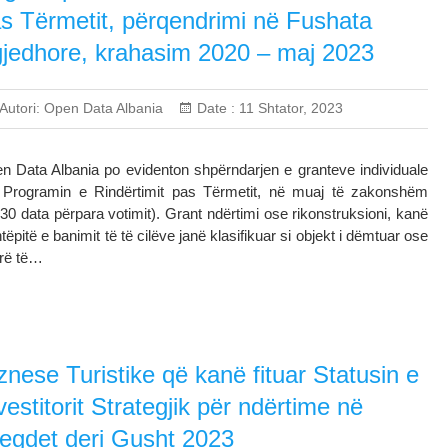
s Tërmetit, përqendrimi në Fushata
jedhore, krahasim 2020 – maj 2023
Autori:
Open Data Albania
Date :
11 Shtator, 2023
n Data Albania po evidenton shpërndarjen e granteve individuale
 Programin e Rindërtimit pas Tërmetit, në muaj të zakonshëm
 data përpara votimit). Grant ndërtimi ose rikonstruksioni, kanë
ëpitë e banimit të të cilëve janë klasifikuar si objekt i dëmtuar ose
yrë të…
znese Turistike që kanë fituar Statusin e
vestitorit Strategjik për ndërtime në
egdet deri Gusht 2023