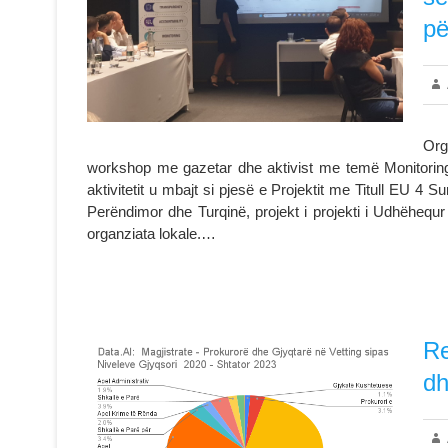
pë
Org
workshop me gazetar dhe aktivist me temë Monitoring
aktivitetit u mbajt si pjesë e Projektit me Titull EU 4 Su
Perëndimor dhe Turqinë, projekt i projekti i Udhëheq
organziata lokale.…
Re
dh