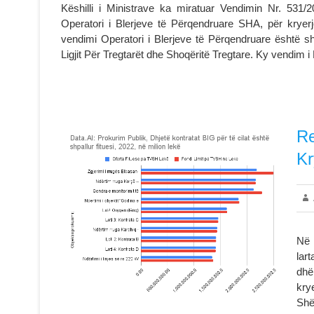
Këshilli i Ministrave ka miratuar Vendimin Nr. 531/
Operatori i Blerjeve të Përqendruare SHA, për kryerj
vendimi Operatori i Blerjeve të Përqendruare është s
Ligjit Për Tregtarët dhe Shoqëritë Tregtare. Ky vendim i 
Re
Kr
Në 
lar
dhë
kry
Shë