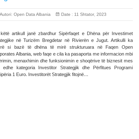
Autori:
Open Data Albania
Date :
11 Shtator, 2023
këtë artikull janë zbardhur Sipërfaqet e Dhëna për Investimet
ategjike në Turizëm Bregdetar në Rivierën e Jugut. Artikulli ka
rë si bazë të dhëna të mirë strukturuara në Faqen Open
porates Albania, web faqe e cila ka pasaporta me informacion mbi
ërimin, menaxhimin dhe funksionimin e shoqërive të biznesit mes
e edhe kategoria Investitor Strategjik dhe Përfitues Programi
përia 1 Euro. Investitorët Strategjik fitojnë…