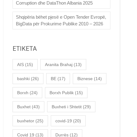
Corruption dhe DataThon Albania 2025
Shqipëria bëhet pjesë e Open Tender Evropë,
BigData për Prokurime Publike 2010 – 2026
ETIKETA
AIS
(15)
Aranita Brahaj
(13)
bashki
(26)
BE
(17)
Biznese
(14)
Borxh
(24)
Borxh Publik
(15)
Buxhet
(43)
Buxheti i Shtetit
(29)
buxhetor
(25)
covid-19
(20)
Covid 19
(13)
Durrës
(12)