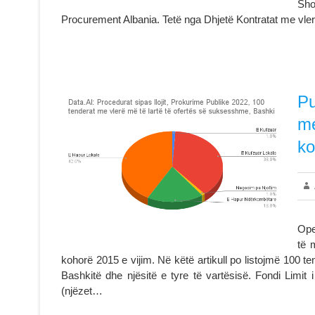
Sho
Procurement Albania. Tetë nga Dhjetë Kontratat me vl
Pu
me
ko
Ope
të 
kohorë 2015 e vijim. Në këtë artikull po listojmë 100 t
Bashkitë dhe njësitë e tyre të vartësisë. Fondi Limit
(njëzet…