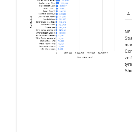
Në 
Str
mar
Cor
zot
tyr
Shqi