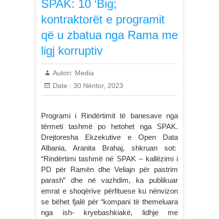
SPAK: 10 ‘Big;
kontraktorët e programit
që u zbatua nga Rama me
ligj korruptiv
Autori:
Media
Date :
30 Nëntor, 2023
Programi i Rindërtimit të banesave nga
tërmeti tashmë po hetohet nga SPAK.
Drejtoresha Ekzekutive e Open Data
Albania, Aranita Brahaj, shkruan sot:
“Rindërtimi tashmë në SPAK – kallëzimi i
PD për Ramën dhe Veliajn për pastrim
parash” dhe në vazhdim, ka publikuar
emrat e shoqërive përfituese ku nënvizon
se bëhet fjalë për “kompani të themeluara
nga ish- kryebashkiakë, lidhje me