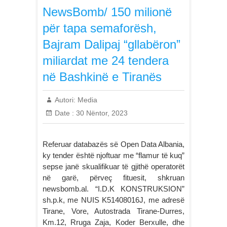
NewsBomb/ 150 milionë
për tapa semaforësh,
Bajram Dalipaj “gllabëron”
miliardat me 24 tendera
në Bashkinë e Tiranës
Autori:
Media
Date :
30 Nëntor, 2023
Referuar databazës së Open Data Albania,
ky tender është njoftuar me “flamur të kuq”
sepse janë skualifikuar të gjithë operatorët
në garë, përveç fituesit, shkruan
newsbomb.al. “I.D.K KONSTRUKSION”
sh.p.k, me NUIS K51408016J, me adresë
Tirane, Vore, Autostrada Tirane-Durres,
Km.12, Rruga Zaja, Koder Berxulle, dhe