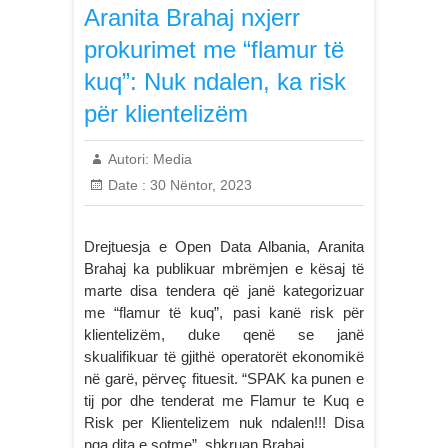
Aranita Brahaj nxjerr
prokurimet me “flamur të
kuq”: Nuk ndalen, ka risk
për klientelizëm
Autori:
Media
Date :
30 Nëntor, 2023
Drejtuesja e Open Data Albania, Aranita
Brahaj ka publikuar mbrëmjen e kësaj të
marte disa tendera që janë kategorizuar
me “flamur të kuq”, pasi kanë risk për
klientelizëm, duke qenë se janë
skualifikuar të gjithë operatorët ekonomikë
në garë, përveç fituesit. “SPAK ka punen e
tij por dhe tenderat me Flamur te Kuq e
Risk per Klientelizem nuk ndalen!!! Disa
nga dita e sotme”, shkruan Brahaj,…