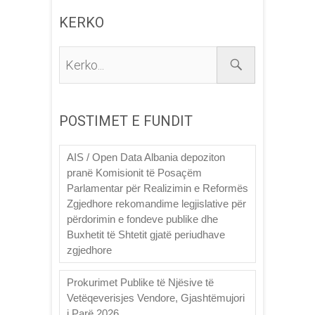
KERKO
Kerko...
POSTIMET E FUNDIT
AIS / Open Data Albania depoziton
pranë Komisionit të Posaçëm
Parlamentar për Realizimin e Reformës
Zgjedhore rekomandime legjislative për
përdorimin e fondeve publike dhe
Buxhetit të Shtetit gjatë periudhave
zgjedhore
Prokurimet Publike të Njësive të
Vetëqeverisjes Vendore, Gjashtëmujori
i Parë 2026