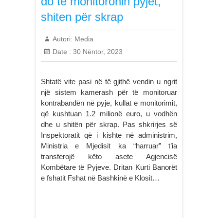
do të monitoronin pyjet,
shiten për skrap
Autori:
Media
Date :
30 Nëntor, 2023
Shtatë vite pasi në të gjithë vendin u ngrit
një sistem kamerash për të monitoruar
kontrabandën në pyje, kullat e monitorimit,
që kushtuan 1.2 milionë euro, u vodhën
dhe u shitën për skrap. Pas shkrirjes së
Inspektoratit që i kishte në administrim,
Ministria e Mjedisit ka “harruar” t’ia
transferojë këto asete Agjencisë
Kombëtare të Pyjeve. Dritan Kurti Banorët
e fshatit Fshat në Bashkinë e Klosit…