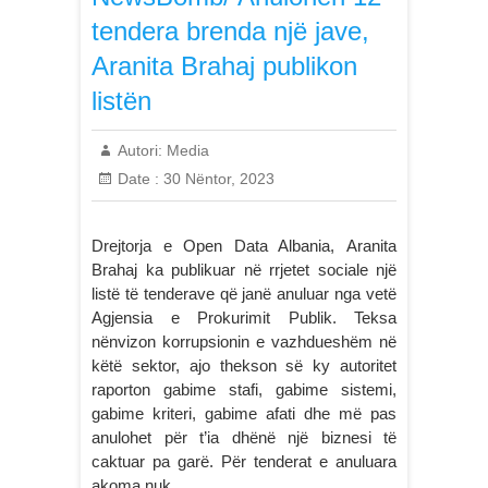
tendera brenda një jave,
Aranita Brahaj publikon
listën
Autori:
Media
Date :
30 Nëntor, 2023
Drejtorja e Open Data Albania, Aranita
Brahaj ka publikuar në rrjetet sociale një
listë të tenderave që janë anuluar nga vetë
Agjensia e Prokurimit Publik. Teksa
nënvizon korrupsionin e vazhdueshëm në
këtë sektor, ajo thekson së ky autoritet
raporton gabime stafi, gabime sistemi,
gabime kriteri, gabime afati dhe më pas
anulohet për t’ia dhënë një biznesi të
caktuar pa garë. Për tenderat e anuluara
akoma nuk…