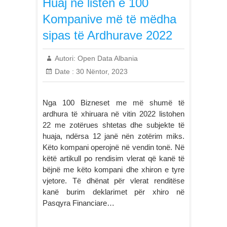
Huaj në listën e 100
Kompanive më të mëdha
sipas të Ardhurave 2022
Autori:
Open Data Albania
Date :
30 Nëntor, 2023
Nga 100 Bizneset me më shumë të
ardhura të xhiruara në vitin 2022 listohen
22 me zotërues shtetas dhe subjekte të
huaja, ndërsa 12 janë nën zotërim miks.
Këto kompani operojnë në vendin tonë. Në
këtë artikull po rendisim vlerat që kanë të
bëjnë me këto kompani dhe xhiron e tyre
vjetore. Të dhënat për vlerat renditëse
kanë burim deklarimet për xhiro në
Pasqyra Financiare…