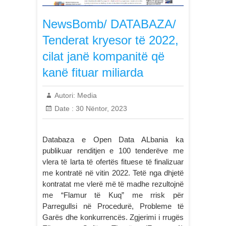
NewsBomb/ DATABAZA/
Tenderat kryesor të 2022,
cilat janë kompanitë që
kanë fituar miliarda
Autori:
Media
Date :
30 Nëntor, 2023
Databaza e Open Data ALbania ka
publikuar renditjen e 100 tenderëve me
vlera të larta të ofertës fituese të finalizuar
me kontratë në vitin 2022. Tetë nga dhjetë
kontratat me vlerë më të madhe rezultojnë
me “Flamur të Kuq” me rrisk për
Parregullsi në Procedurë, Probleme të
Garës dhe konkurrencës. Zgjerimi i rrugës