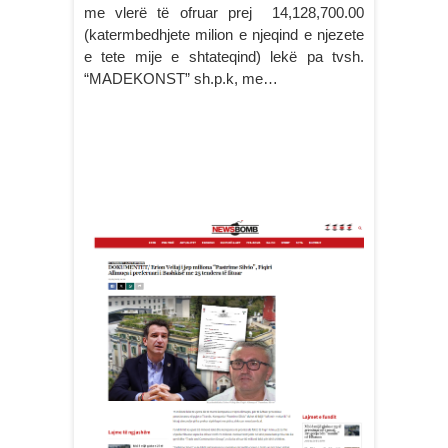
me vlerë të ofruar prej 14,128,700.00
(katermbedhjete milion e njeqind e njezete
e tete mije e shtateqind) lekë pa tvsh.
“MADEKONST” sh.p.k, me…