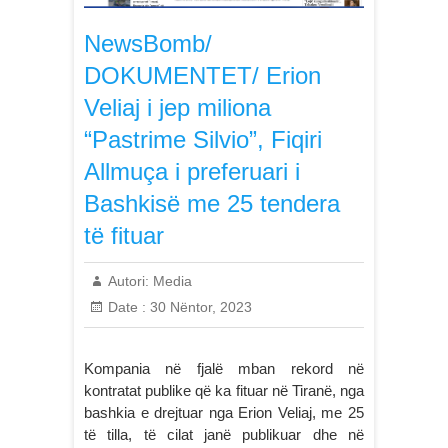
NewsBomb/
DOKUMENTET/ Erion
Veliaj i jep miliona
“Pastrime Silvio”, Fiqiri
Allmuça i preferuari i
Bashkisë me 25 tendera
të fituar
Autori:
Media
Date :
30 Nëntor, 2023
Kompania në fjalë mban rekord në
kontratat publike që ka fituar në Tiranë, nga
bashkia e drejtuar nga Erion Veliaj, me 25
të tilla, të cilat janë publikuar dhe në