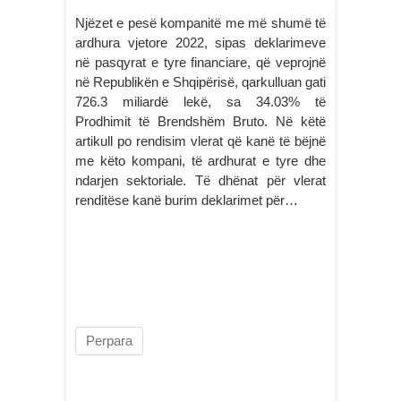
Njëzet e pesë kompanitë me më shumë të
ardhura vjetore 2022, sipas deklarimeve
në pasqyrat e tyre financiare, që veprojnë
në Republikën e Shqipërisë, qarkulluan gati
726.3 miliardë lekë, sa 34.03% të
Prodhimit të Brendshëm Bruto. Në këtë
artikull po rendisim vlerat që kanë të bëjnë
me këto kompani, të ardhurat e tyre dhe
ndarjen sektoriale. Të dhënat për vlerat
renditëse kanë burim deklarimet për…
Perpara