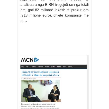
analizuara nga BIRN tregojnë se nga totali
prej gati 82 miliardë lekësh të prokuruara
(713 milionë euro), dhjetë kompanitë më
të…