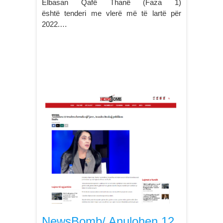
Elbasan Qafë Thanë (Faza 1)
është tenderi me vlerë më të lartë për
2022.…
NewsBomb/ Anulohen 12