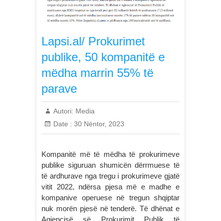
Lapsi.al/ Prokurimet
publike, 50 kompanitë e
mëdha marrin 55% të
parave
Autori:
Media
Date :
30 Nëntor, 2023
Kompanitë më të mëdha të prokurimeve
publike siguruan shumicën dërrmuese të
të ardhurave nga tregu i prokurimeve gjatë
vitit 2022, ndërsa pjesa më e madhe e
kompanive operuese në tregun shqiptar
nuk morën pjesë në tenderë. Të dhënat e
Agjencisë së Prokurimit Publik të