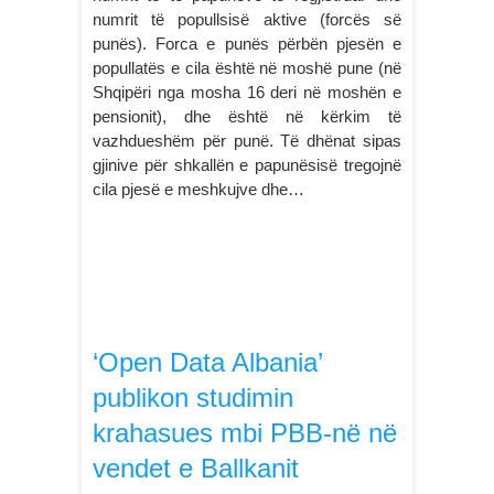
numrit të popullsisë aktive (forcës së
punës). Forca e punës përbën pjesën e
popullatës e cila është në moshë pune (në
Shqipëri nga mosha 16 deri në moshën e
pensionit), dhe është në kërkim të
vazhdueshëm për punë. Të dhënat sipas
gjinive për shkallën e papunësisë tregojnë
cila pjesë e meshkujve dhe…
‘Open Data Albania’
publikon studimin
krahasues mbi PBB-në në
vendet e Ballkanit