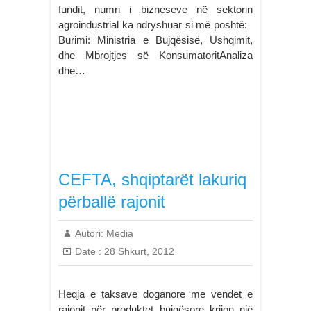
fundit, numri i bizneseve në sektorin
agroindustrial ka ndryshuar si më poshtë:
Burimi: Ministria e Bujqësisë, Ushqimit,
dhe Mbrojtjes së KonsumatoritAnaliza
dhe…
CEFTA, shqiptarët lakuriq
përballë rajonit
Autori:
Media
Date :
28 Shkurt, 2012
Heqja e taksave doganore me vendet e
rajonit për produktet bujqësore krijon një