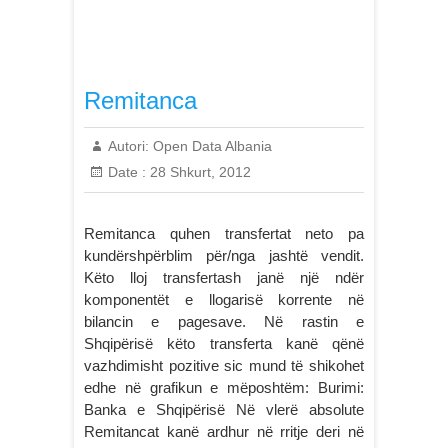
Remitanca
Autori:
Open Data Albania
Date :
28 Shkurt, 2012
Remitanca quhen transfertat neto pa
kundërshpërblim për/nga jashtë vendit.
Këto lloj transfertash janë një ndër
komponentët e llogarisë korrente në
bilancin e pagesave. Në rastin e
Shqipërisë këto transferta kanë qënë
vazhdimisht pozitive sic mund të shikohet
edhe në grafikun e mëposhtëm: Burimi:
Banka e Shqipërisë Në vlerë absolute
Remitancat kanë ardhur në rritje deri në