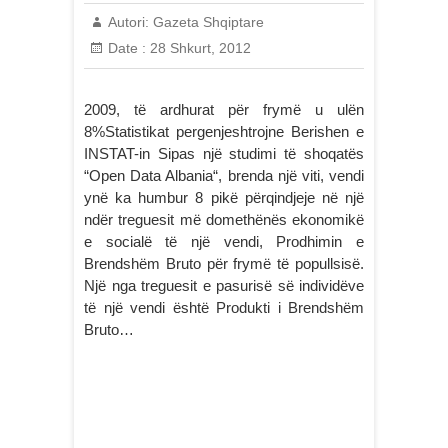
Autori:
Gazeta Shqiptare
Date :
28 Shkurt, 2012
2009, të ardhurat për frymë u ulën
8%Statistikat pergenjeshtrojne Berishen e
INSTAT-in Sipas një studimi të shoqatës
“Open Data Albania“, brenda një viti, vendi
ynë ka humbur 8 pikë përqindjeje në një
ndër treguesit më domethënës ekonomikë
e socialë të një vendi, Prodhimin e
Brendshëm Bruto për frymë të popullsisë.
Një nga treguesit e pasurisë së individëve
të një vendi është Produkti i Brendshëm
Bruto…