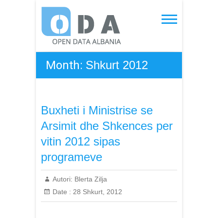
Skip
to
Open Data Albania
content
Month:
Shkurt 2012
Buxheti i Ministrise se
Arsimit dhe Shkences per
vitin 2012 sipas
programeve
Autori:
Blerta Zilja
Date :
28 Shkurt, 2012