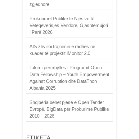
zgjedhore
Prokurimet Publike të Njësive të
Vetëqeverisjes Vendore, Gjashtëmujori
i Parë 2026
AIS zhvilloi trajnimin e radhës në
kuadër të projektit iMonitor 2.0
Takimi përmbyllës i Programit Open
Data Fellowship – Youth Empowerment
Against Corruption dhe DataThon
Albania 2025
Shqipëria bëhet pjesë e Open Tender
Evropë, BigData për Prokurime Publike
2010 – 2026
ETIKETA