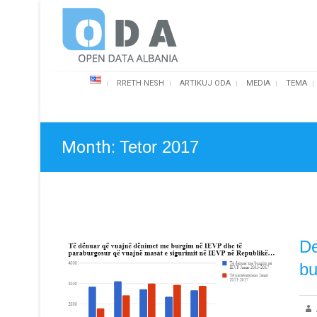
Skip
Open Data Albania
to
content
RRETH NESH
ARTIKUJ ODA
MEDIA
TEMA
Month:
Tetor 2017
De
bu