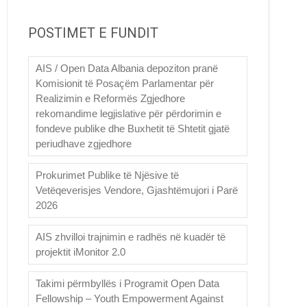
POSTIMET E FUNDIT
AIS / Open Data Albania depoziton pranë
Komisionit të Posaçëm Parlamentar për
Realizimin e Reformës Zgjedhore
rekomandime legjislative për përdorimin e
fondeve publike dhe Buxhetit të Shtetit gjatë
periudhave zgjedhore
Prokurimet Publike të Njësive të
Vetëqeverisjes Vendore, Gjashtëmujori i Parë
2026
AIS zhvilloi trajnimin e radhës në kuadër të
projektit iMonitor 2.0
Takimi përmbyllës i Programit Open Data
Fellowship – Youth Empowerment Against