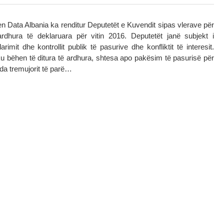
n Data Albania ka renditur Deputetët e Kuvendit sipas vlerave për
ardhura të deklaruara për vitin 2016. Deputetët janë subjekt i
arimit dhe kontrollit publik të pasurive dhe konfliktit të interesit.
ë ku bëhen të ditura të ardhura, shtesa apo pakësim të pasurisë për
nda tremujorit të parë…