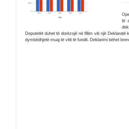
Ope
të 
dekl
Deputetët duhet të dorëzojë në fillim viti një Deklarat
dymbëdhjetë muaj të vitit të fundit. Deklarimi bëhet bre