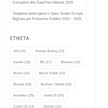
Corruption dhe DataThon Albania 2025
Shqipëria bëhet pjesë e Open Tender Evropë,
BigData për Prokurime Publike 2010 – 2026
ETIKETA
AIS
(15)
Aranita Brahaj
(13)
bashki
(26)
BE
(17)
Biznese
(14)
Borxh
(24)
Borxh Publik
(15)
Buxhet
(43)
Buxheti i Shtetit
(29)
buxhetor
(25)
covid-19
(20)
Covid 19
(13)
Durrës
(12)