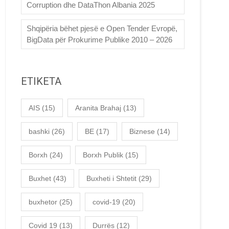
Corruption dhe DataThon Albania 2025
Shqipëria bëhet pjesë e Open Tender Evropë,
BigData për Prokurime Publike 2010 – 2026
ETIKETA
AIS
(15)
Aranita Brahaj
(13)
bashki
(26)
BE
(17)
Biznese
(14)
Borxh
(24)
Borxh Publik
(15)
Buxhet
(43)
Buxheti i Shtetit
(29)
buxhetor
(25)
covid-19
(20)
Covid 19
(13)
Durrës
(12)