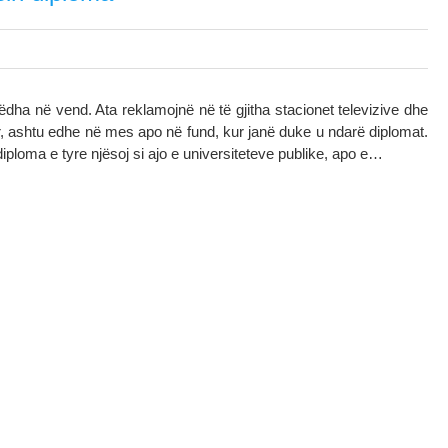
ëdha në vend. Ata reklamojnë në të gjitha stacionet televizive dhe
ollor, ashtu edhe në mes apo në fund, kur janë duke u ndarë diplomat.
diploma e tyre njësoj si ajo e universiteteve publike, apo e…