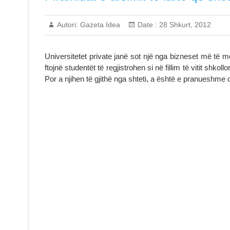
Autori:
Gazeta Idea
Date :
28 Shkurt, 2012
Universitetet private janë sot një nga bizneset më të m
ftojnë studentët të regjistrohen si në fillim të vitit shk
Por a njihen të gjithë nga shteti, a është e pranueshme 