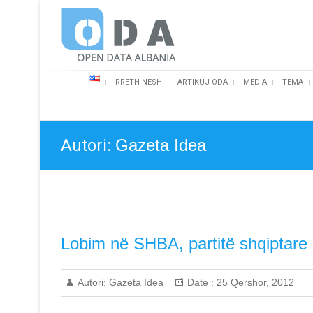
Skip
Open Data Albania
to
content
RRETH NESH
ARTIKUJ ODA
MEDIA
TEMA
Autori:
Gazeta Idea
Lobim në SHBA, partitë shqiptar
Autori:
Gazeta Idea
Date :
25 Qershor, 2012