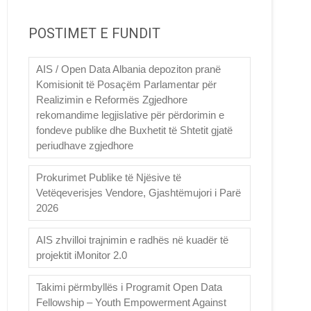
POSTIMET E FUNDIT
AIS / Open Data Albania depoziton pranë
Komisionit të Posaçëm Parlamentar për
Realizimin e Reformës Zgjedhore
rekomandime legjislative për përdorimin e
fondeve publike dhe Buxhetit të Shtetit gjatë
periudhave zgjedhore
Prokurimet Publike të Njësive të
Vetëqeverisjes Vendore, Gjashtëmujori i Parë
2026
AIS zhvilloi trajnimin e radhës në kuadër të
projektit iMonitor 2.0
Takimi përmbyllës i Programit Open Data
Fellowship – Youth Empowerment Against