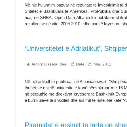
Në një hulumtim bazuar në rezultate të investigimit të
Shtetet e Bashkuara të Amerikës, ProPublika dhe Sun
huaj në SHBA, Open Data Albania ka publikuar shifrat,
rezulton se në vitet 2009-2010 edhe partitë kryesore s
‘Universitetet e Adriatikut’, Shqipe
Autori:
Gazeta Idea
Date :
29 Maj, 2012
Në një artikull të publikuar në Albanianews.it ‘Shqipëri
thuhet se dhjetë universitete kanë nënshkruar me 16 M
në përputhje me direktivat kryesore të Bashkimit Evropi
e kurrikulave të shkollës dhe arsimit të lartë. Në këtë 
Piramidat e arsimit të lartë që she