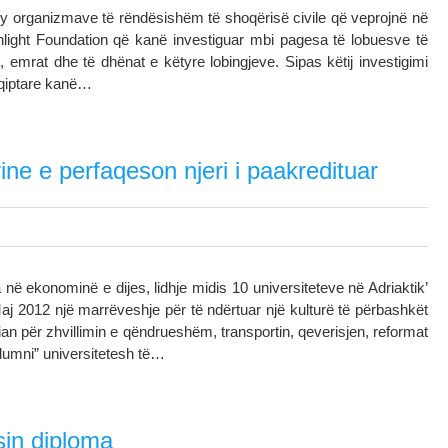
 dy organizmave të rëndësishëm të shoqërisë civile që veprojnë në
light Foundation që kanë investiguar mbi pagesa të lobuesve të
 emrat dhe të dhënat e këtyre lobingjeve. Sipas këtij investigimi
hqiptare kanë…
rine e perfaqeson njeri i paakredituar
a në ekonominë e dijes, lidhje midis 10 universiteteve në Adriaktik’
aj 2012 një marrëveshje për të ndërtuar një kulturë të përbashkët
an për zhvillimin e qëndrueshëm, transportin, qeverisjen, reformat
“Alumni” universitetesh të…
sin diploma