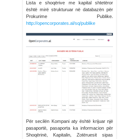
Lista e shoqërive me kapital shtetëror
është mirë strukturuar në databazën për
Prokurime Publike.
http://opencorporates.al/sq/publike
Për secilën Kompani aty është krijuar një
pasaportë, pasaporta ka informacion për
Shoqërinë, Kapitalin, Zotëruesit sipas