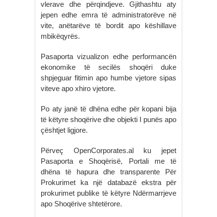
vlerave dhe përqindjeve. Gjithashtu aty
jepen edhe emra të administratorëve në
vite, anëtarëve të bordit apo këshillave
mbikëqyrës.
Pasaporta vizualizon edhe performancën
ekonomike të secilës shoqëri duke
shpjeguar fitimin apo humbe vjetore sipas
viteve apo xhiro vjetore.
Po aty janë të dhëna edhe për kopani bija
të këtyre shoqërive dhe objekti I punës apo
çështjet ligjore.
Përveç OpenCorporates.al ku jepet
Pasaporta e Shoqërisë, Portali me të
dhëna të hapura dhe transparente Për
Prokurimet ka një databazë ekstra për
prokurimet publike të këtyre Ndërmarrjeve
apo Shoqërive shtetërore.