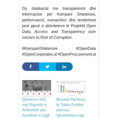
Dy databazat me transparencë dhe
informacion për Kompani Shtetërore,
performancë, menaxhimi dhe tenderimet
janë pjesë e aktiviteteve të Projektit
Open
Data, Access and Transparency over
sectors to Risk of Corruption
.
#KompaniShteterore #OpenData
#OpenCorporates.al #OpenProcurement.al
Qëndrimi i AIS
Biznese Përfitues
mbi Raportin e
të Tokës Publike
Ardhshëm për
përmes
Sundimin e Ligjit
Qiradhënies nga