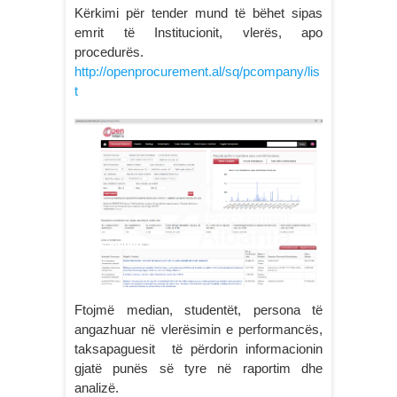
Kërkimi për tender mund të bëhet sipas
emrit të Institucionit, vlerës, apo
procedurës.
http://openprocurement.al/sq/pcompany/lis
t
Ftojmë median, studentët, persona të
angazhuar në vlerësimin e performancës,
taksapaguesit të përdorin informacionin
gjatë punës së tyre në raportim dhe
analizë.