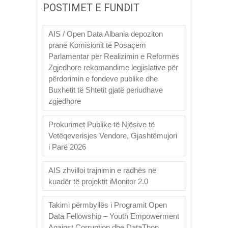
POSTIMET E FUNDIT
AIS / Open Data Albania depoziton
pranë Komisionit të Posaçëm
Parlamentar për Realizimin e Reformës
Zgjedhore rekomandime legjislative për
përdorimin e fondeve publike dhe
Buxhetit të Shtetit gjatë periudhave
zgjedhore
Prokurimet Publike të Njësive të
Vetëqeverisjes Vendore, Gjashtëmujori
i Parë 2026
AIS zhvilloi trajnimin e radhës në
kuadër të projektit iMonitor 2.0
Takimi përmbyllës i Programit Open
Data Fellowship – Youth Empowerment
Against Corruption dhe DataThon