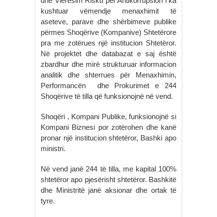
dhe Vlerësim Risku për Antikorrupsion i ka
kushtuar vëmendje menaxhimit të
aseteve, parave dhe shërbimeve publike
përmes Shoqërive (Kompanive) Shtetërore
pra me zotërues një institucion Shtetëror.
Në projektet dhe databazat e saj është
zbardhur dhe mirë strukturuar informacion
analitik dhe shterrues për Menaxhimin,
Performancën dhe Prokurimet e 244
Shoqërive të tilla që funksionojnë në vend.
Shoqëri , Kompani Publike, funksionojnë si
Kompani Biznesi por zotërohen dhe kanë
pronar një institucion shtetëror, Bashki apo
ministri.
Në vend janë 244 të tilla, me kapital 100%
shtetëror apo pjesërisht shtetëror. Bashkitë
dhe Ministritë janë aksionar dhe ortak të
tyre.