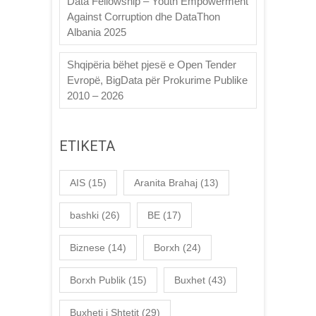
Data Fellowship – Youth Empowerment
Against Corruption dhe DataThon
Albania 2025
Shqipëria bëhet pjesë e Open Tender
Evropë, BigData për Prokurime Publike
2010 – 2026
ETIKETA
AIS
(15)
Aranita Brahaj
(13)
bashki
(26)
BE
(17)
Biznese
(14)
Borxh
(24)
Borxh Publik
(15)
Buxhet
(43)
Buxheti i Shtetit
(29)