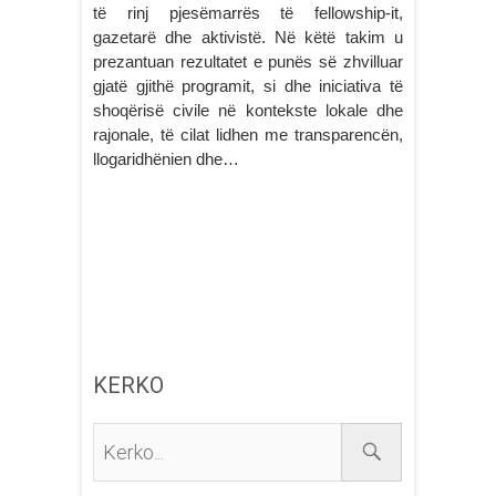
të rinj pjesëmarrës të fellowship-it,
gazetarë dhe aktivistë. Në këtë takim u
prezantuan rezultatet e punës së zhvilluar
gjatë gjithë programit, si dhe iniciativa të
shoqërisë civile në kontekste lokale dhe
rajonale, të cilat lidhen me transparencën,
llogaridhënien dhe…
KERKO
Kerko...