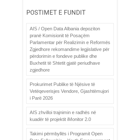
POSTIMET E FUNDIT
AIS / Open Data Albania depoziton
pranë Komisionit të Posaçëm
Parlamentar për Realizimin e Reformës
Zgjedhore rekomandime legjislative për
përdorimin e fondeve publike dhe
Buxhetit të Shtetit gjatë periudhave
zgjedhore
Prokurimet Publike të Njësive të
Vetëqeverisjes Vendore, Gjashtëmujori
i Parë 2026
AIS zhvilloi trajnimin e radhës në
kuadër të projektit iMonitor 2.0
Takimi përmbyllës i Programit Open