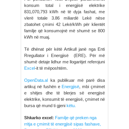
konsum total i energjisë elektrike
831,070,793 kWh në të dyja fashat, me
vlerë totale 3.86 miliardë Lekë nëse
zbatohet çmimi 42 Lekë/kWh për klientët
familje që konsumojnë më shumë se 800
kWh në muaj.
Të dhënat për këtë Artikull janë nga Enti
Rregullator i Energjisë (ERE). Për më
shumë detaje lidhur me llogaritjet referojuni
Excel
-it të mëposhtëm.
OpenData.al
ka publikuar më parë disa
artikuj në fushën e
Energjisë
, mbi çmimet
e shitjes dhe të blerjes së energjisë
elektrike, konsumit të energjisë, çmimet në
bursa që mund ti gjeni
këtu.
Shkarko excel:
Familje që preken nga
rritja e çmimit të energjisë sipas fashave,