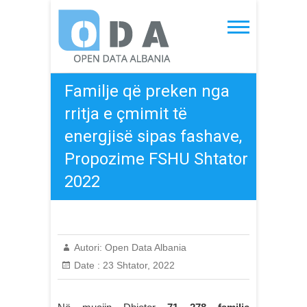
Skip
to
Open Data Albania
content
Familje që preken nga
rritja e çmimit të
energjisë sipas fashave,
Propozime FSHU Shtator
2022
Autori:
Open Data Albania
Date :
23 Shtator, 2022