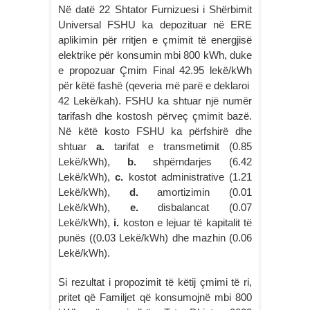
Në datë 22 Shtator Furnizuesi i Shërbimit
Universal FSHU ka depozituar në ERE
aplikimin për rritjen e çmimit të energjisë
elektrike për konsumin mbi 800 kWh, duke
e propozuar Çmim Final 42.95 lekë/kWh
për këtë fashë (qeveria më parë e deklaroi
42 Lekë/kah). FSHU ka shtuar një numër
tarifash dhe kostosh përveç çmimit bazë.
Në këtë kosto FSHU ka përfshirë dhe
shtuar
a.
tarifat e transmetimit (0.85
Lekë/kWh),
b.
shpërndarjes (6.42
Lekë/kWh),
c.
kostot administrative (1.21
Lekë/kWh),
d.
amortizimin (0.01
Lekë/kWh),
e.
disbalancat (0.07
Lekë/kWh),
i.
koston e lejuar të kapitalit të
punës ((0.03 Lekë/kWh) dhe mazhin (0.06
Lekë/kWh).
Si rezultat i propozimit të këtij çmimi të ri,
pritet që Familjet që konsumojnë mbi 800