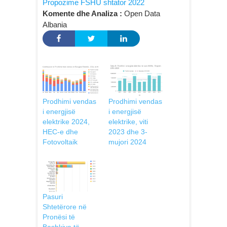
Propozime FSHU shtator 2022
Komente dhe Analiza :
Open Data
Albania
Prodhimi vendas
Prodhimi vendas
i energjisë
i energjisë
elektrike 2024,
elektrike, viti
HEC-e dhe
2023 dhe 3-
Fotovoltaik
mujori 2024
Pasuri
Shtetërore në
Pronësi të
Bashkive të