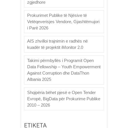
zgjedhore
Prokurimet Publike të Njësive të
Vetëqeverisjes Vendore, Gjashtëmujori
i Parë 2026
AIS zhvilloi trajnimin e radhës në
kuadër të projektit iMonitor 2.0
Takimi përmbyllës i Programit Open
Data Fellowship – Youth Empowerment
Against Corruption dhe DataThon
Albania 2025
Shqipëria bëhet pjesë e Open Tender
Evropë, BigData për Prokurime Publike
2010 – 2026
ETIKETA