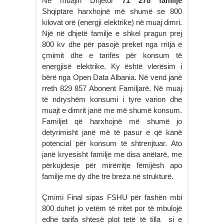
Në muajin Dhjetor
71 278 familje
Shqiptare harxhojnë më shumë se 800
kilovat orë (energji elektrike) në muaj dimri.
Një në dhjetë familje e shkel pragun prej
800 kv dhe për pasojë preket nga rritja e
çmimit dhe e tarifës për konsum të
energjisë elektrike. Ky është vlerësim i
bërë nga Open Data Albania. Në vend janë
rreth 829 857 Abonent Familjarë. Në muaj
të ndryshëm konsumi i tyre varion dhe
muajt e dimrit janë me më shumë konsum.
Familjet që harxhojnë më shumë jo
detyrimisht janë më të pasur e që kanë
potencial për konsum të shtrenjtuar. Ato
janë kryesisht familje me disa anëtarë, me
përkujdesje për mirërritje fëmijësh apo
familje me dy dhe tre breza në strukturë.
Çmimi Final sipas FSHU për fashën mbi
800 duhet jo vetëm të rritet por të mbulojë
edhe tarifa shtesë plot tetë të tilla si e