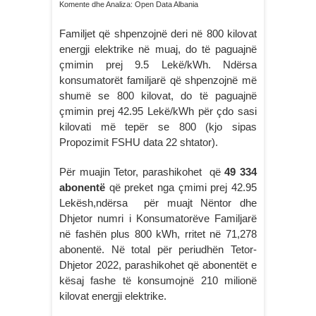
Komente dhe Analiza: Open Data Albania
Familjet që shpenzojnë deri në 800 kilovat
energji elektrike në muaj, do të paguajnë
çmimin prej 9.5 Lekë/kWh. Ndërsa
konsumatorët familjarë që shpenzojnë më
shumë se 800 kilovat, do të paguajnë
çmimin prej 42.95 Lekë/kWh për çdo sasi
kilovati më tepër se 800 (kjo sipas
Propozimit FSHU data 22 shtator).
Për muajin Tetor, parashikohet që
49 334
abonentë
që preket nga çmimi prej 42.95
Lekësh,ndërsa për muajt Nëntor dhe
Dhjetor numri i Konsumatorëve Familjarë
në fashën plus 800 kWh, rritet në 71,278
abonentë. Në total për periudhën Tetor-
Dhjetor 2022, parashikohet që abonentët e
kësaj fashe të konsumojnë 210 milionë
kilovat energji elektrike.