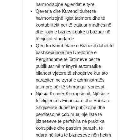
harmonizojnë agjendat e tyre.
Qeveria dhe Kuvendi duhet të
harmonizojnë ligjet tatimore dhe të
kontabilitetit për të trajtuar madhësinë
dhe llojin e biznesit duke u bazuar në
të njëjtat standarde.
Qendra Kombëtare e Biznesit duhet të
bashkëpunojë me Drejtorinë e
Përgjithshme të Tatimeve për të
publikuar në mënyrë automatike
bilancet vjetore të shoqërive kur ato
paraqiten në zyrat e administratës
tatimore për të shmangur vonesat.
Njësia Kundër Korrupsionit, Njësia e
Inteligjencës Financiare dhe Banka e
Shqipërisë duhet të publikojnë dhe
përditësojnë çdo muaj një listë të
bizneseve të përfshira në praktika
korruptive dhe pastrim parash, të
ndara në lista të bizneseve nën hetim,