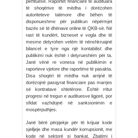
përfituese. Raportet financiare të audituara
të shoqërive të mëdha i dorëzohen
autoriteteve tatimore dhe bëhen të
disponueshme për publikun nëpërmjet
bazës së të dhënave online të QKB-së. Në
rast të kundërt, bizneset e vogla dhe të
mesme detyrohen vetëm të nënshkruajnë
bilancet e tyre nga një kontabilist dhe
publikimi nuk është i detyrueshëm për ta.
Janë vënë re vonesa në publikimin e
raporteve vjetore dhe raportime të pasakta.
Disa shoqëri të mëdha nuk arrijnë të
dorëzojnë pasqyrat financiare pas marrjes
së kontratave shtetërore. Është rritur
progresi në tregun e audituesve ligjorë, por
sfidat vazhdojnë në sanksionimin e
mospërputhjes.
Janë bërë përpjekje për të krijuar kode
sjelljeje dhe masa kundër korrupsionit, me
kode në sektorë si bankat. Zbatimi i