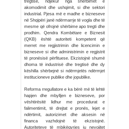
tregtisë, ndjekur nga shërbimet e
akomodimit dhe ushqimit, si dhe sektori
industrial. Pjesa më e madhe e bizneseve
në Shqipëri janë ndërmarrje të vogla dhe të
mesme që ofrojnë shërbime apo tregti dhe
prodhim. Qendra Kombëtare e Biznesit
(QKB) është autoriteti kompetent që
merret me regjistrimin dhe licencimin e
bizneseve si dhe administrimin e regjistrit
të pronësisë përfituese. Ekzistojnë shumë
dhoma të industrisë dhe tregtisë dhe dy
këshilla shërbejnë si ndërmjetës ndërmjet
institucioneve publike dhe jopublike.
Reforma rregullatore e ka bërë më të lehtë
hapjen dhe mbylljen e bizneseve, por
vështirësitë lidhur me procedurat e
falimentimit, të drejtat e pronës, lejet e
ndërtimit, autorizimet dhe aksesin në
financa vazhdojnë të ekzistojnë.
Autoriteteve të mbikëqyrjes iu nevojitet