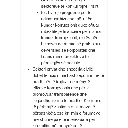
sektorëve të konkurrojnë lirisht;
të zhvillojë programe për të
ndihmuar bizneset në luftën
kundër korrupsionit duke ofruar
mbështetje financiare për nismat
kundër korrupsionit, nxitës për
bizneset që miratojnë praktikat e
qeverisjes së korporatës dhe
financimin e projekteve të
përgjegjësisë sociale.
Sektori privat dhe shoqëria civile
duhet të nxisin një bashkëpunim më të
madh për të trajtuar në mënyrë
efikase korrupsionin dhe për të
promovuar transparencë dhe
llogaridhënie më të madhe. Kjo mund
të përfshijë zbatimin e nismave të
përbashkëta ose krijimin e forumeve
me shumë palë të interesuara për
konsultim në mënyrë që të