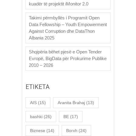
kuadër të projektit iMonitor 2.0
Takimi përmbyllës i Programit Open
Data Fellowship – Youth Empowerment
Against Corruption dhe DataThon
Albania 2025
Shqipëria bëhet pjesë e Open Tender
Evropë, BigData për Prokurime Publike
2010 – 2026
ETIKETA
AIS
(15)
Aranita Brahaj
(13)
bashki
(26)
BE
(17)
Biznese
(14)
Borxh
(24)