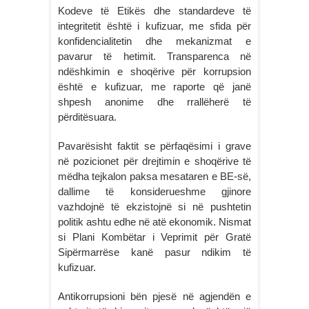
Kodeve të Etikës dhe standardeve të
integritetit është i kufizuar, me sfida për
konfidencialitetin dhe mekanizmat e
pavarur të hetimit. Transparenca në
ndëshkimin e shoqërive për korrupsion
është e kufizuar, me raporte që janë
shpesh anonime dhe rrallëherë të
përditësuara.
Pavarësisht faktit se përfaqësimi i grave
në pozicionet për drejtimin e shoqërive të
mëdha tejkalon paksa mesataren e BE-së,
dallime të konsiderueshme gjinore
vazhdojnë të ekzistojnë si në pushtetin
politik ashtu edhe në atë ekonomik. Nismat
si Plani Kombëtar i Veprimit për Gratë
Sipërmarrëse kanë pasur ndikim të
kufizuar.
Antikorrupsioni bën pjesë në agjendën e