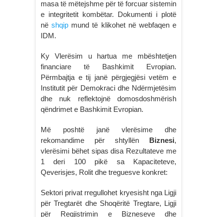
masa të mëtejshme për të forcuar sistemin
e integritetit kombëtar. Dokumenti i plotë
në
shqip
mund të klikohet në webfaqen e
IDM.
Ky Vlerësim u hartua me mbështetjen
financiare të Bashkimit Evropian.
Përmbajtja e tij janë përgjegjësi vetëm e
Institutit për Demokraci dhe Ndërmjetësim
dhe nuk reflektojnë domosdoshmërish
qëndrimet e Bashkimit Evropian.
Më poshtë janë vlerësime dhe
rekomandime për shtyllën
Biznesi
,
vlerësimi bëhet sipas disa Rezultateve me
1 deri 100 pikë sa Kapaciteteve,
Qeverisjes, Rolit dhe treguesve konkret:
Sektori privat rregullohet kryesisht nga Ligji
për Tregtarët dhe Shoqëritë Tregtare, Ligji
për Regjistrimin e Bizneseve dhe