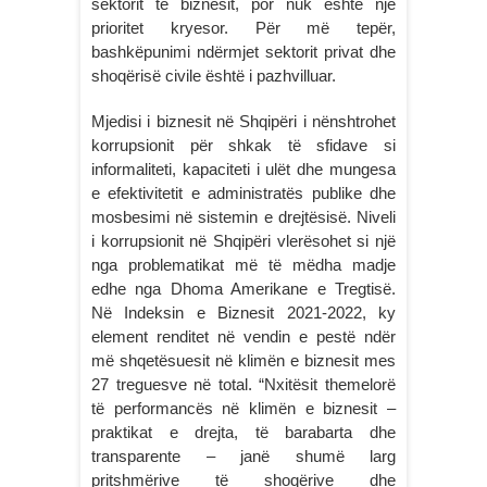
sektorit të biznesit, por nuk është një
prioritet kryesor. Për më tepër,
bashkëpunimi ndërmjet sektorit privat dhe
shoqërisë civile është i pazhvilluar.
Mjedisi i biznesit në Shqipëri i nënshtrohet
korrupsionit për shkak të sfidave si
informaliteti, kapaciteti i ulët dhe mungesa
e efektivitetit e administratës publike dhe
mosbesimi në sistemin e drejtësisë. Niveli
i korrupsionit në Shqipëri vlerësohet si një
nga problematikat më të mëdha madje
edhe nga Dhoma Amerikane e Tregtisë.
Në Indeksin e Biznesit 2021-2022, ky
element renditet në vendin e pestë ndër
më shqetësuesit në klimën e biznesit mes
27 treguesve në total. “Nxitësit themelorë
të performancës në klimën e biznesit –
praktikat e drejta, të barabarta dhe
transparente – janë shumë larg
pritshmërive të shoqërive dhe