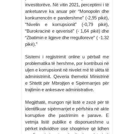
investitorëve. Në vitin 2021, perceptimi i të
anketuarve ka anuar për “Monopolin dhe
konkurrencën e pandershme” (-2,95 pikë),
“Nivelin e korrupsionit” (-0,79 pikë),
“Burokracinë e qeverisë” (- 1,64 pikë) dhe
“Zbatimin e ligjeve dhe rregulloreve” ( -1.32
pikë).”
Sistemi i regjistrimit online u përball me
problematika të hershme, por kontribuoi në
uljen e korrupsionit në nivelet më të ulëta të
administrimit. Qeveria themeloi Ministrinë
e Shtetit për Mbrojtjen e Sipërmarrjes për
trajtimin e ankesave administrative.
Megjithatë, mungon një listë e zezë për të
identifikuar sipërmarrjet e përfshira në akte
korruptive dhe pastrimim e parave. E
vetmja listë publike e disponueshme u
përket individëve ose shoqërive që lidhen