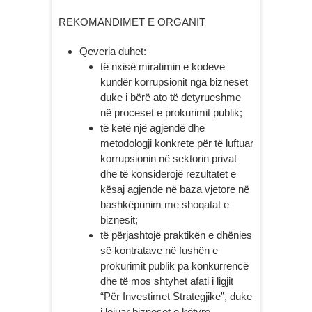
REKOMANDIMET E ORGANIT
Qeveria duhet:
të nxisë miratimin e kodeve
kundër korrupsionit nga bizneset
duke i bërë ato të detyrueshme
në proceset e prokurimit publik;
të ketë një agjendë dhe
metodologji konkrete për të luftuar
korrupsionin në sektorin privat
dhe të konsiderojë rezultatet e
kësaj agjende në baza vjetore në
bashkëpunim me shoqatat e
biznesit;
të përjashtojë praktikën e dhënies
së kontratave në fushën e
prokurimit publik pa konkurrencë
dhe të mos shtyhet afati i ligjit
“Për Investimet Strategjike”, duke
i lejuar bizneset e këtyre