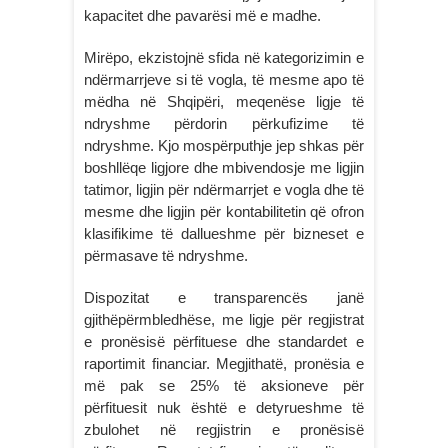
kapacitet dhe pavarësi më e madhe.
Mirëpo, ekzistojnë sfida në kategorizimin e
ndërmarrjeve si të vogla, të mesme apo të
mëdha në Shqipëri, meqenëse ligje të
ndryshme përdorin përkufizime të
ndryshme. Kjo mospërputhje jep shkas për
boshllëqe ligjore dhe mbivendosje me ligjin
tatimor, ligjin për ndërmarrjet e vogla dhe të
mesme dhe ligjin për kontabilitetin që ofron
klasifikime të dallueshme për bizneset e
përmasave të ndryshme.
Dispozitat e transparencës janë
gjithëpërmbledhëse, me ligje për regjistrat
e pronësisë përfituese dhe standardet e
raportimit financiar. Megjithatë, pronësia e
më pak se 25% të aksioneve për
përfituesit nuk është e detyrueshme të
zbulohet në regjistrin e pronësisë