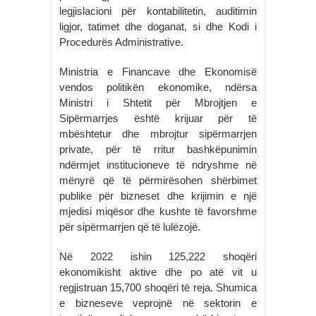
legjislacioni për kontabilitetin, auditimin
ligjor, tatimet dhe doganat, si dhe Kodi i
Procedurës Administrative.
Ministria e Financave dhe Ekonomisë
vendos politikën ekonomike, ndërsa
Ministri i Shtetit për Mbrojtjen e
Sipërmarrjes është krijuar për të
mbështetur dhe mbrojtur sipërmarrjen
private, për të rritur bashkëpunimin
ndërmjet institucioneve të ndryshme në
mënyrë që të përmirësohen shërbimet
publike për bizneset dhe krijimin e një
mjedisi miqësor dhe kushte të favorshme
për sipërmarrjen që të lulëzojë.
Në 2022 ishin 125,222 shoqëri
ekonomikisht aktive dhe po atë vit u
regjistruan 15,700 shoqëri të reja. Shumica
e bizneseve veprojnë në sektorin e