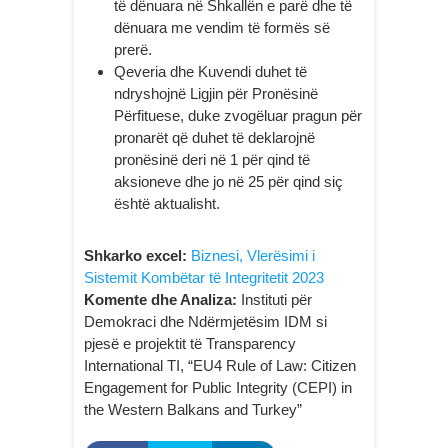
të dënuara në Shkallën e parë dhe të
dënuara me vendim të formës së
prerë.
Qeveria dhe Kuvendi duhet të
ndryshojnë Ligjin për Pronësinë
Përfituese, duke zvogëluar pragun për
pronarët që duhet të deklarojnë
pronësinë deri në 1 për qind të
aksioneve dhe jo në 25 për qind siç
është aktualisht.
Shkarko excel:
Biznesi, Vlerësimi i
Sistemit Kombëtar të Integritetit 2023
Komente dhe Analiza:
Instituti për
Demokraci dhe Ndërmjetësim IDM si
pjesë e projektit të Transparency
International TI, “EU4 Rule of Law: Citizen
Engagement for Public Integrity (CEPI) in
the Western Balkans and Turkey”