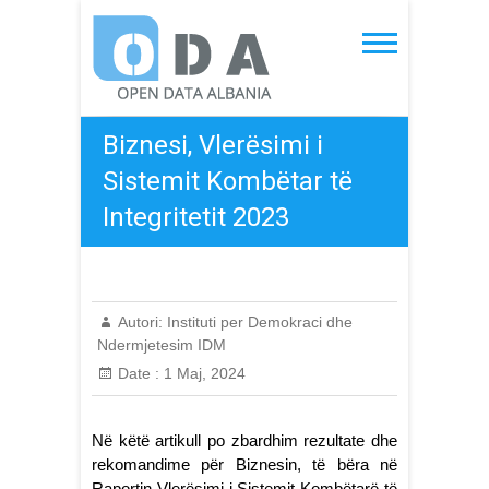
Skip
to
Open Data Albania
content
Biznesi, Vlerësimi i
Sistemit Kombëtar të
Integritetit 2023
Autori:
Instituti per Demokraci dhe
Ndermjetesim IDM
Date :
1 Maj, 2024
Në këtë artikull po zbardhim rezultate dhe
rekomandime për Biznesin, të bëra në
Raportin Vlerësimi i Sistemit Kombëtarë të