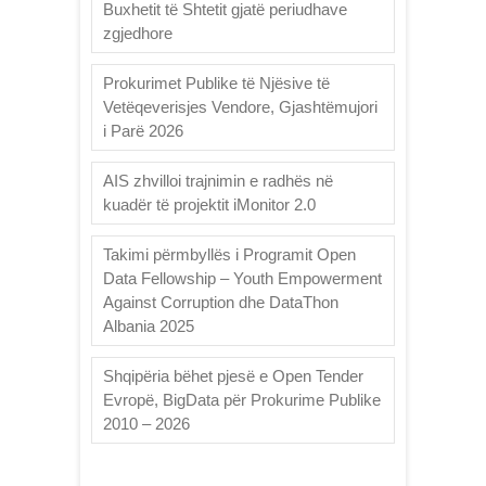
Buxhetit të Shtetit gjatë periudhave
zgjedhore
Prokurimet Publike të Njësive të
Vetëqeverisjes Vendore, Gjashtëmujori
i Parë 2026
AIS zhvilloi trajnimin e radhës në
kuadër të projektit iMonitor 2.0
Takimi përmbyllës i Programit Open
Data Fellowship – Youth Empowerment
Against Corruption dhe DataThon
Albania 2025
Shqipëria bëhet pjesë e Open Tender
Evropë, BigData për Prokurime Publike
2010 – 2026