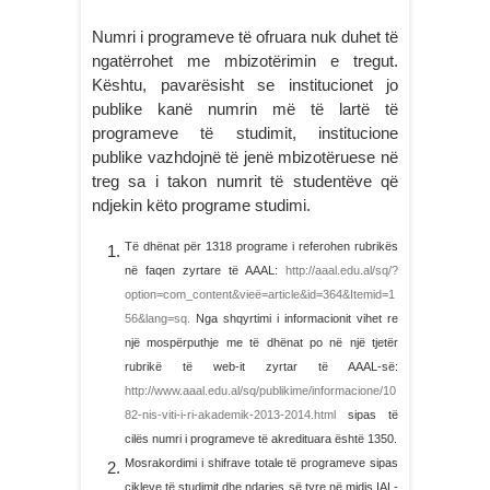
Numri i programeve të ofruara nuk duhet të
ngatërrohet me mbizotërimin e tregut.
Kështu, pavarësisht se institucionet jo
publike kanë numrin më të lartë të
programeve të studimit, institucione
publike vazhdojnë të jenë mbizotëruese në
treg sa i takon numrit të studentëve që
ndjekin këto programe studimi.
Të dhënat për 1318 programe i referohen rubrikës
në faqen zyrtare të AAAL:
http://aaal.edu.al/sq/?
option=com_content&vieë=article&id=364&Itemid=1
56&lang=sq.
Nga shqyrtimi i informacionit vihet re
një mospërputhje me të dhënat po në një tjetër
rubrikë të web-it zyrtar të AAAL-së:
http://www.aaal.edu.al/sq/publikime/informacione/10
82-nis-viti-i-ri-akademik-2013-2014.html
sipas të
cilës numri i programeve të akredituara është 1350.
Mosrakordimi i shifrave totale të programeve sipas
cikleve të studimit dhe ndarjes së tyre në midis IAL-