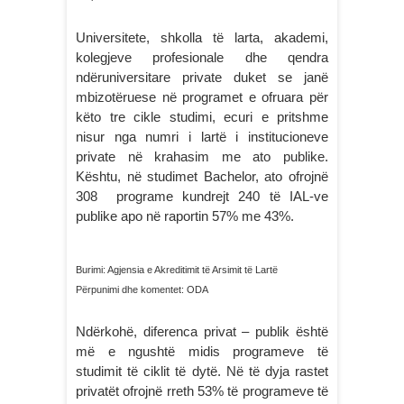
Universitete, shkolla të larta, akademi,
kolegjeve profesionale dhe qendra
ndëruniversitare private duket se janë
mbizotëruese në programet e ofruara për
këto tre cikle studimi, ecuri e pritshme
nisur nga numri i lartë i institucioneve
private në krahasim me ato publike.
Kështu, në studimet Bachelor, ato ofrojnë
308 programe kundrejt 240 të IAL-ve
publike apo në raportin 57% me 43%.
Burimi: Agjensia e Akreditimit të Arsimit të Lartë
Përpunimi dhe komentet: ODA
Ndërkohë, diferenca privat – publik është
më e ngushtë midis programeve të
studimit të ciklit të dytë. Në të dyja rastet
privatët ofrojnë rreth 53% të programeve të