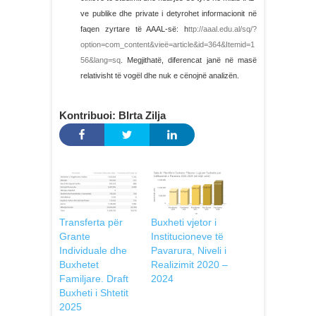
ve publike dhe private i detyrohet informacionit në
faqen zyrtare të AAAL-së: h
ttp://aaal.edu.al/sq/?
option=com_content&vieë=article&id=364&Itemid=1
56&lang=sq
. Megjithatë, diferencat janë në masë
relativisht të vogël dhe nuk e cënojnë analizën.
Kontribuoi: Blrta Zilja
Transferta për
Buxheti vjetor i
Grante
Institucioneve të
Individuale dhe
Pavarura, Niveli i
Buxhetet
Realizimit 2020 –
Familjare. Draft
2024
Buxheti i Shtetit
2025