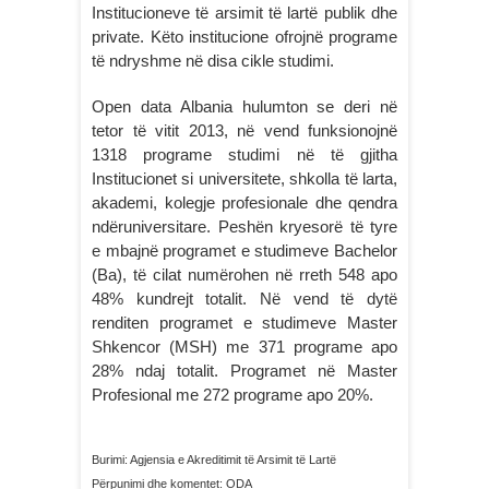
Institucioneve të arsimit të lartë publik dhe
private. Këto institucione ofrojnë programe
të ndryshme në disa cikle studimi.
Open data Albania hulumton se deri në
tetor të vitit 2013, në vend funksionojnë
1318 programe studimi në të gjitha
Institucionet si universitete, shkolla të larta,
akademi, kolegje profesionale dhe qendra
ndëruniversitare. Peshën kryesorë të tyre
e mbajnë programet e studimeve Bachelor
(Ba), të cilat numërohen në rreth 548 apo
48% kundrejt totalit. Në vend të dytë
renditen programet e studimeve Master
Shkencor (MSH) me 371 programe apo
28% ndaj totalit. Programet në Master
Profesional me 272 programe apo 20%.
Burimi: Agjensia e Akreditimit të Arsimit të Lartë
Përpunimi dhe komentet: ODA