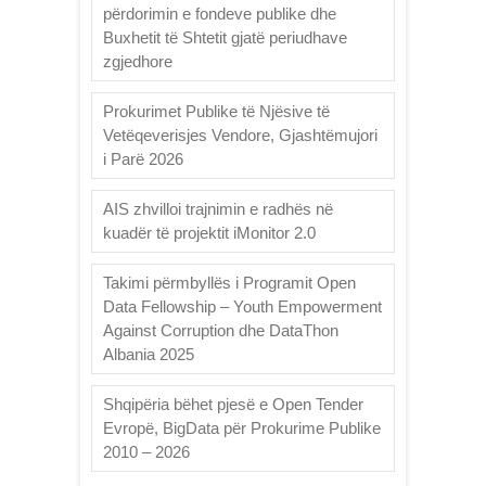
përdorimin e fondeve publike dhe
Buxhetit të Shtetit gjatë periudhave
zgjedhore
Prokurimet Publike të Njësive të
Vetëqeverisjes Vendore, Gjashtëmujori
i Parë 2026
AIS zhvilloi trajnimin e radhës në
kuadër të projektit iMonitor 2.0
Takimi përmbyllës i Programit Open
Data Fellowship – Youth Empowerment
Against Corruption dhe DataThon
Albania 2025
Shqipëria bëhet pjesë e Open Tender
Evropë, BigData për Prokurime Publike
2010 – 2026