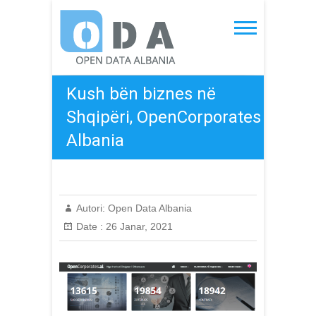
Skip
to
Open Data Albania
content
Kush bën biznes në
Shqipëri, OpenCorporates
Albania
Autori:
Open Data Albania
Date :
26 Janar, 2021