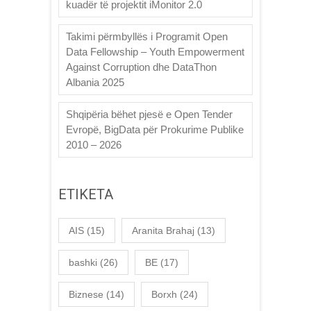
kuadër të projektit iMonitor 2.0
Takimi përmbyllës i Programit Open
Data Fellowship – Youth Empowerment
Against Corruption dhe DataThon
Albania 2025
Shqipëria bëhet pjesë e Open Tender
Evropë, BigData për Prokurime Publike
2010 – 2026
ETIKETA
AIS
(15)
Aranita Brahaj
(13)
bashki
(26)
BE
(17)
Biznese
(14)
Borxh
(24)