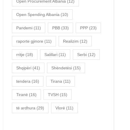
Open Procurement Albania
(12)
Open Spending Albania
(10)
Pandemi
(11)
PBB
(33)
PPP
(23)
raporte gjinore
(11)
Realizim
(12)
rritje
(18)
Salillari
(11)
Serbi
(12)
Shqipëri
(41)
Shëndetësi
(15)
tendera
(16)
Tirana
(11)
Tiranë
(16)
TVSH
(15)
të ardhura
(29)
Vlorë
(11)