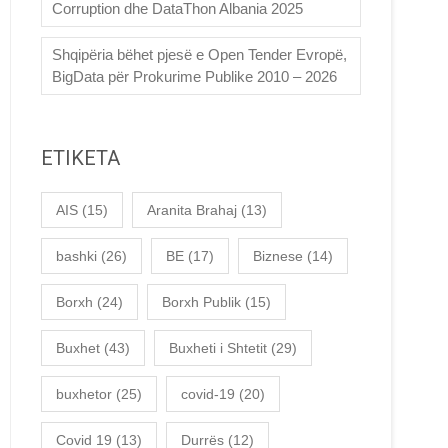
Corruption dhe DataThon Albania 2025
Shqipëria bëhet pjesë e Open Tender Evropë,
BigData për Prokurime Publike 2010 – 2026
ETIKETA
AIS
(15)
Aranita Brahaj
(13)
bashki
(26)
BE
(17)
Biznese
(14)
Borxh
(24)
Borxh Publik
(15)
Buxhet
(43)
Buxheti i Shtetit
(29)
buxhetor
(25)
covid-19
(20)
Covid 19
(13)
Durrës
(12)