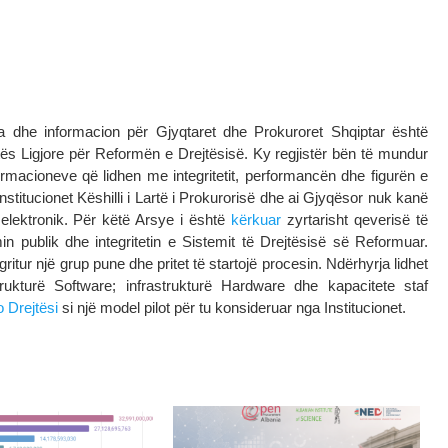
a dhe informacion për Gjyqtaret dhe Prokuroret Shqiptar është
ketës Ligjore për Reformën e Drejtësisë. Ky regjistër bën të mundur
rmacioneve që lidhen me integritetit, performancën dhe figurën e
nstitucionet Këshilli i Lartë i Prokurorisë dhe ai Gjyqësor nuk kanë
t elektronik. Për këtë Arsye i është
kërkuar
zyrtarisht qeverisë të
 publik dhe integritetin e Sistemit të Drejtësisë së Reformuar.
tur një grup pune dhe pritet të startojë procesin. Ndërhyrja lidhet
rukturë Software; infrastrukturë Hardware dhe kapacitete staf
 Drejtësi
si një model pilot për tu konsideruar nga Institucionet.