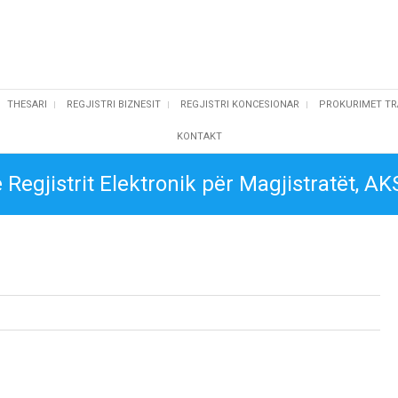
THESARI
REGJISTRI BIZNESIT
REGJISTRI KONCESIONAR
PROKURIMET TR
KONTAKT
e Regjistrit Elektronik për Magjistratët, 