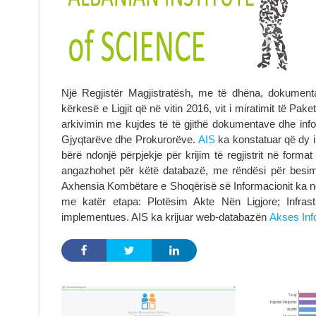
Një Regjistër Magjistratësh, me të dhëna, dokument
kërkesë e Ligjit që në vitin 2016, vit i miratimit të Pa
arkivimin me kujdes të të gjithë dokumentave dhe info
Gjyqtarëve dhe Prokurorëve.
AIS
ka konstatuar që dy i
bërë ndonjë përpjekje për krijim të regjistrit në forma
angazhohet për këtë databazë, me rëndësi për besimin
Axhensia Kombëtare e Shoqërisë së Informacionit ka ngri
me katër etapa: Plotësim Akte Nën Ligjore; Infrast
implementues. AIS ka krijuar web-databazën
Akses Info