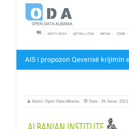
Skip
Open Data Albania
to
content
RRETH NESH
ARTIKUJ ODA
MEDIA
TEMA
AIS i propozon Qeverisë krijimin 
Autori:
Open Data Albania
Date :
26 Janar, 2021