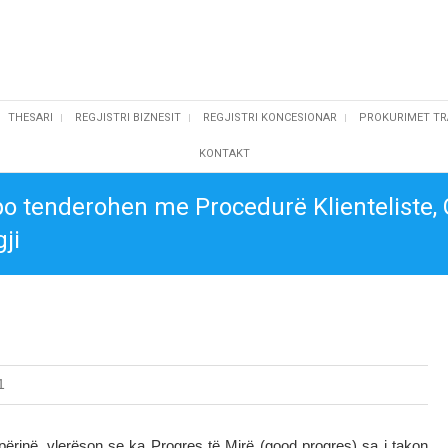
THESARI
REGJISTRI BIZNESIT
REGJISTRI KONCESIONAR
PROKURIMET TR
KONTAKT
 po tenderohen me Procedurë Klienteliste,
ji
1
ipërinë, vlerëson se ka Progres të Mirë (good progres) sa i takon