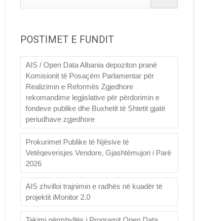
POSTIMET E FUNDIT
AIS / Open Data Albania depoziton pranë
Komisionit të Posaçëm Parlamentar për
Realizimin e Reformës Zgjedhore
rekomandime legjislative për përdorimin e
fondeve publike dhe Buxhetit të Shtetit gjatë
periudhave zgjedhore
Prokurimet Publike të Njësive të
Vetëqeverisjes Vendore, Gjashtëmujori i Parë
2026
AIS zhvilloi trajnimin e radhës në kuadër të
projektit iMonitor 2.0
Takimi përmbyllës i Programit Open Data