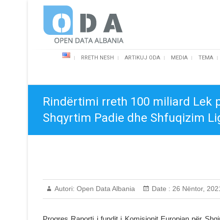
Skip
Open Data Albania
to
content
RRETH NESH
ARTIKUJ ODA
MEDIA
TEMA
Rindërtimi rreth 100 miliard Lek
Shqyrtim Padie dhe Shfuqizim Lig
Autori:
Open Data Albania
Date :
26 Nëntor, 202
Progres Raporti i fundit i Komisionit Europian për Shq