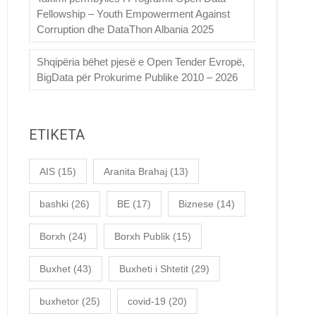
Fellowship – Youth Empowerment Against
Corruption dhe DataThon Albania 2025
Shqipëria bëhet pjesë e Open Tender Evropë,
BigData për Prokurime Publike 2010 – 2026
ETIKETA
AIS
(15)
Aranita Brahaj
(13)
bashki
(26)
BE
(17)
Biznese
(14)
Borxh
(24)
Borxh Publik
(15)
Buxhet
(43)
Buxheti i Shtetit
(29)
buxhetor
(25)
covid-19
(20)