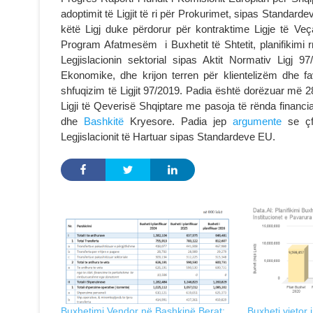
adoptimit të Ligjit të ri për Prokurimet, sipas Stand
këtë Ligj duke përdorur për kontraktime Ligje të Veç
Program Afatmesëm i Buxhetit të Shtetit, planifikimi
Legjislacionin sektorial sipas Aktit Normativ Ligj 97
Ekonomike, dhe krijon terren për klientelizëm dhe f
shfuqizim të Ligjit 97/2019. Padia është dorëzuar më 
Ligji të Qeverisë Shqiptare me pasoja të rënda financi
dhe
Bashkitë
Kryesore. Padia jep
argumente
se çfa
Legjislacionit të Hartuar sipas Standardeve EU.
Buxhetimi Vendor në Bashkinë Berat:
Buxheti vjetor 