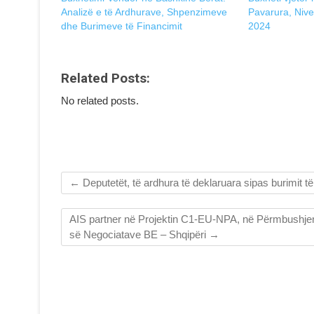
Analizë e të Ardhurave, Shpenzimeve
Pavarura, Nivel
dhe Burimeve të Financimit
2024
Related Posts:
No related posts.
←
Deputetët, të ardhura të deklaruara sipas burimit të 
AIS partner në Projektin C1-EU-NPA, në Përmbushjen e
së Negociatave BE – Shqipëri
→