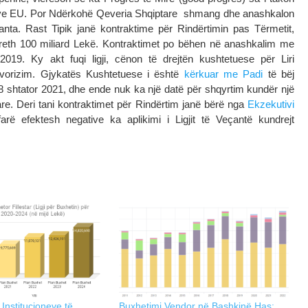
ardeve EU. Por Ndërkohë Qeveria Shqiptare shmang dhe anashkalon
anta. Rast Tipik janë kontraktime për Rindërtimin pas Tërmetit,
 rreth 100 miliard Lekë. Kontraktimet po bëhen në anashkalim me
/2019. Ky akt fuqi ligji, cënon të drejtën kushtetuese për Liri
avorizim. Gjykatës Kushtetuese i është
kërkuar me Padi
të bëj
28 shtator 2021, dhe ende nuk ka një datë për shqyrtim kundër një
are. Deri tani kontraktimet për Rindërtim janë bërë nga
Ekzekutivi
rë efektesh negative ka aplikimi i Ligjit të Veçantë kundrejt
i Institucioneve të
Buxhetimi Vendor në Bashkinë Has: