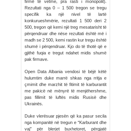
firmë të vetme, pra rasti i monopolit).
Rezultati nga 0 – 1 500 tregon se tregu
specifik ka një nivel të lartë
konkurueshmërie, rezultati 1 500 deri 2
500, tregon që kemi një treg mesatarisht të
përqendruar dhe nëse rezultati është më i
madh se 2 500, kemi rastin kur tregu është
shumë i përqendruar. Kjo do të thotë që e
gjithë fuqia e tregut ndahet midis shumë
pak firmave.
Open Data Albania vendosi të bëjë këtë
hulumtim duke marrë shkas nga rritja e
çmimit dhe marzhit të fitimit të karburantit
me pakicë në mënyrë të menjëhershme,
pas fillimit të luftës midis Rusisë dhe
Ukrainës.
Duke vlerësuar pjesën që ka pasur secila
nga kompanitë në tregun e “Karburant dhe
vaj” për blerjet buxhetoret, përgjatë