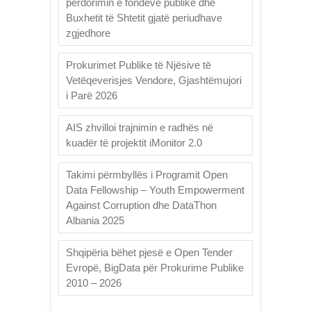
përdorimin e fondeve publike dhe
Buxhetit të Shtetit gjatë periudhave
zgjedhore
Prokurimet Publike të Njësive të
Vetëqeverisjes Vendore, Gjashtëmujori
i Parë 2026
AIS zhvilloi trajnimin e radhës në
kuadër të projektit iMonitor 2.0
Takimi përmbyllës i Programit Open
Data Fellowship – Youth Empowerment
Against Corruption dhe DataThon
Albania 2025
Shqipëria bëhet pjesë e Open Tender
Evropë, BigData për Prokurime Publike
2010 – 2026