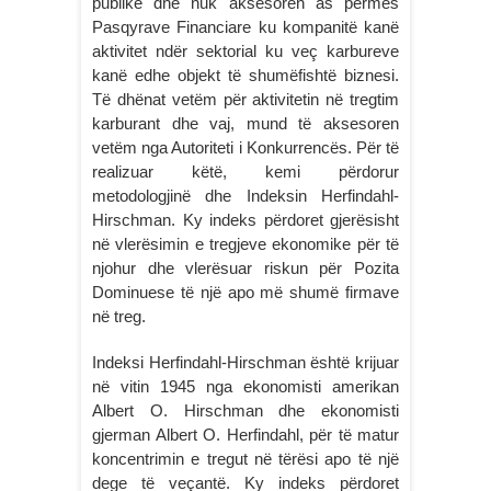
publike dhe nuk aksesoren as përmes
Pasqyrave Financiare ku kompanitë kanë
aktivitet ndër sektorial ku veç karbureve
kanë edhe objekt të shumëfishtë biznesi.
Të dhënat vetëm për aktivitetin në tregtim
karburant dhe vaj, mund të aksesoren
vetëm nga Autoriteti i Konkurrencës. Për të
realizuar këtë, kemi përdorur
metodologjinë dhe Indeksin Herfindahl-
Hirschman. Ky indeks përdoret gjerësisht
në vlerësimin e tregjeve ekonomike për të
njohur dhe vlerësuar riskun për Pozita
Dominuese të një apo më shumë firmave
në treg.
Indeksi Herfindahl-Hirschman është krijuar
në vitin 1945 nga ekonomisti amerikan
Albert O. Hirschman dhe ekonomisti
gjerman Albert O. Herfindahl, për të matur
koncentrimin e tregut në tërësi apo të një
dege të veçantë. Ky indeks përdoret