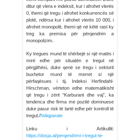
ditur që vlera e indeksit, kur i afrohet vlerës
0, themi që tregu i afrohet konkurrencës së
plotë, ndërsa kur i afrohet vlerës 10 000, i
afrohet monopolit, themi që në këtë rast ky
treg ka premisa për përqendrim a
monopolizim.
Ky tregues mund të shërbejë si një matës i
mirë edhe për situatën e tregut në
përgjithësi, duke qenë se tregu i sektorit
buxhetor mund të merret si një
përfaqësues i tij. Indeksi Herfindahl-
Hirschman, vërteton edhe matematikisht
që tregu i zërit “Karburant dhe vaj”, ka
tendenca dhe firma me pozitë dominuese
duke pasur risk të lartë edhe për kontroll të
tregut./
Ndiqparate
Linku i Artikullit:
https://dosja.al/perqendrimi-i-tregut-te-