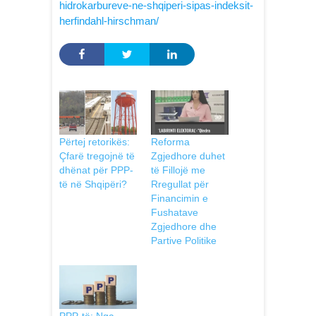
hidrokarbureve-ne-shqiperi-sipas-indeksit-
herfindahl-hirschman/
Përtej retorikës:
Reforma
Çfarë tregojnë të
Zgjedhore duhet
dhënat për PPP-
të Fillojë me
të në Shqipëri?
Rregullat për
Financimin e
Fushatave
Zgjedhore dhe
Partive Politike