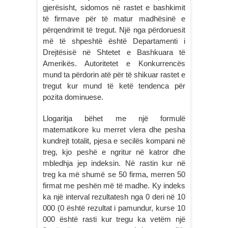
gjerësisht, sidomos në rastet e bashkimit
të firmave për të matur madhësinë e
përqendrimit të tregut. Një nga përdoruesit
më të shpeshtë është Departamenti i
Drejtësisë në Shtetet e Bashkuara të
Amerikës. Autoritetet e Konkurrencës
mund ta përdorin atë për të shikuar rastet e
tregut kur mund të ketë tendenca për
pozita dominuese.
Llogaritja bëhet me një formulë
matematikore ku merret vlera dhe pesha
kundrejt totalit, pjesa e secilës kompani në
treg, kjo peshë e ngritur në katror dhe
mbledhja jep indeksin. Në rastin kur në
treg ka më shumë se 50 firma, merren 50
firmat me peshën më të madhe. Ky indeks
ka një interval rezultatesh nga 0 deri në 10
000 (0 është rezultat i pamundur, kurse 10
000 është rasti kur tregu ka vetëm një