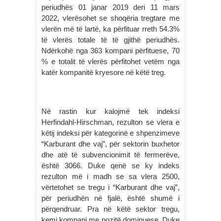
periudhës 01 janar 2019 deri 11 mars
2022, vlerësohet se shoqëria tregtare me
vlerën më të lartë, ka përfituar rreth 54.3%
të vlerës totale të të gjithë periudhës.
Ndërkohë nga 363 kompani përfituese, 70
% e totalit të vlerës përfitohet vetëm nga
katër kompanitë kryesore në këtë treg.
Në rastin kur kalojmë tek indeksi
Herfindahl-Hirschman, rezulton se vlera e
këtij indeksi për kategorinë e shpenzimeve
“Karburant dhe vaj”, për sektorin buxhetor
dhe atë të subvencionimit të fermerëve,
është 3066. Duke qenë se ky indeks
rezulton më i madh se sa vlera 2500,
vërtetohet se tregu i “Karburant dhe vaj”,
për periudhën në fjalë, është shumë i
përqendruar. Pra në këtë sektor tregu,
kemi kompani me pozitë dominuese. Duke