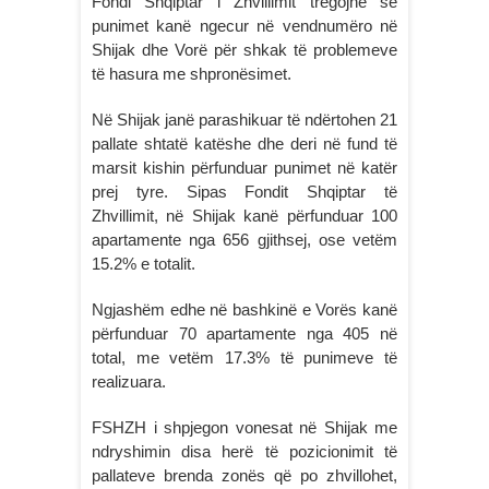
Fondi Shqiptar i Zhvillimit tregojnë se
punimet kanë ngecur në vendnumëro në
Shijak dhe Vorë për shkak të problemeve
të hasura me shpronësimet.
Në Shijak janë parashikuar të ndërtohen 21
pallate shtatë katëshe dhe deri në fund të
marsit kishin përfunduar punimet në katër
prej tyre. Sipas Fondit Shqiptar të
Zhvillimit, në Shijak kanë përfunduar 100
apartamente nga 656 gjithsej, ose vetëm
15.2% e totalit.
Ngjashëm edhe në bashkinë e Vorës kanë
përfunduar 70 apartamente nga 405 në
total, me vetëm 17.3% të punimeve të
realizuara.
FSHZH i shpjegon vonesat në Shijak me
ndryshimin disa herë të pozicionimit të
pallateve brenda zonës që po zhvillohet,