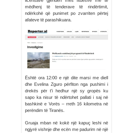
licensave gjenden mes fituesve më të
mëdhenj të tenderave të rindërtimit,
ndërkohë që punimet po zvarriten përtej
afateve të parashikuara.
Është ora 12:00 e një dite marsi me diell
dhe Evelina Zguro përfiton nga pushimi i
drekës për t’i hedhur një sy gropës ku
sapo ka nisur të ndërtohet pallati i saj në
bashkinë e Vorës – rreth 16 kilometra në
perëndim të Tiranës.
Gruaja mban në kokë një kapuç leshi në
ngjyrë vishnje dhe ecën me padurim në një