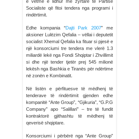
e vetme e lidhur me zyrtarë të Partisë
Socialiste që fitoi tendera nga programi i
rindërtimit.
Edhe kompania “
Dajti Park 2007
” me
aksioner Lulëzim Qefalia – vëllai i deputetit
socialist Xhemal Qefalia ka fituar si pjesë e
një konsorciumi tre tendera me vlerë 1.3
miliardë lekë nga Fondi Shqiptar i Zhvillimit
si dhe një tender tjetër prej 545 milionë
lekësh nga Bashkia e Tiranës për ndërtime
në zonën e Kombinatit.
Në listën e përfituesve të mëdhenj të
tenderave të rindërtimit gjenden edhe
kompanitë “Ante Group”, “Gjikuria”, “G.P.G
Company” apo “Salillari” – tre të fundit
kontraktorë gjithashtu të mëdhenj të
qeverisë shqiptare.
Konsorciumi i përbërë nga “Ante Group”