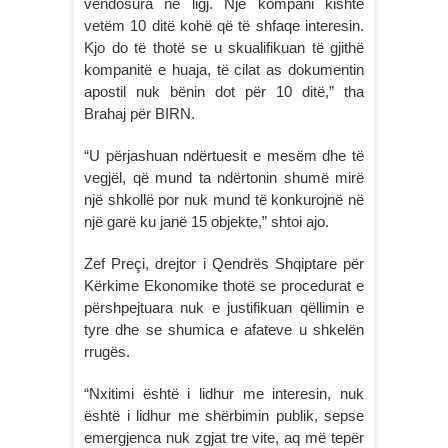
vendosura në ligj. Një kompani kishte
vetëm 10 ditë kohë që të shfaqe interesin.
Kjo do të thotë se u skualifikuan të gjithë
kompanitë e huaja, të cilat as dokumentin
apostil nuk bënin dot për 10 ditë,” tha
Brahaj për BIRN.
“U përjashuan ndërtuesit e mesëm dhe të
vegjël, që mund ta ndërtonin shumë mirë
një shkollë por nuk mund të konkurojnë në
një garë ku janë 15 objekte,” shtoi ajo.
Zef Preçi, drejtor i Qendrës Shqiptare për
Kërkime Ekonomike thotë se procedurat e
përshpejtuara nuk e justifikuan qëllimin e
tyre dhe se shumica e afateve u shkelën
rrugës.
“Nxitimi është i lidhur me interesin, nuk
është i lidhur me shërbimin publik, sepse
emergjenca nuk zgjat tre vite, aq më tepër