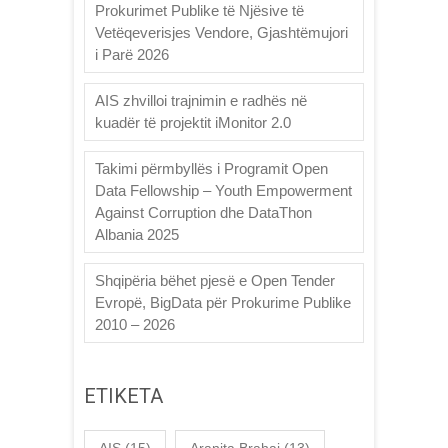
Prokurimet Publike të Njësive të
Vetëqeverisjes Vendore, Gjashtëmujori
i Parë 2026
AIS zhvilloi trajnimin e radhës në
kuadër të projektit iMonitor 2.0
Takimi përmbyllës i Programit Open
Data Fellowship – Youth Empowerment
Against Corruption dhe DataThon
Albania 2025
Shqipëria bëhet pjesë e Open Tender
Evropë, BigData për Prokurime Publike
2010 – 2026
ETIKETA
AIS
(15)
Aranita Brahaj
(13)