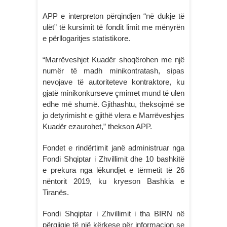
APP e interpreton përqindjen “në dukje të
ulët” të kursimit të fondit limit me mënyrën
e përllogaritjes statistikore.
“Marrëveshjet Kuadër shoqërohen me një
numër të madh minikontratash, sipas
nevojave të autoriteteve kontraktore, ku
gjatë minikonkurseve çmimet mund të ulen
edhe më shumë. Gjithashtu, theksojmё se
jo detyrimisht e gjithё vlera e Marrëveshjes
Kuadër ezaurohet,” thekson APP.
Fondet e rindërtimit janë administruar nga
Fondi Shqiptar i Zhvillimit dhe 10 bashkitë
e prekura nga lëkundjet e tërmetit të 26
nëntorit 2019, ku kryeson Bashkia e
Tiranës.
Fondi Shqiptar i Zhvillimit i tha BIRN në
përgjigje të një kërkese për informacion se