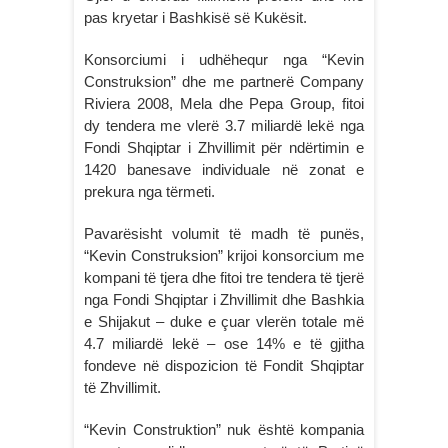
pas kryetar i Bashkisë së Kukësit.
Konsorciumi i udhëhequr nga “Kevin
Construksion” dhe me partnerë Company
Riviera 2008, Mela dhe Pepa Group, fitoi
dy tendera me vlerë 3.7 miliardë lekë nga
Fondi Shqiptar i Zhvillimit për ndërtimin e
1420 banesave individuale në zonat e
prekura nga tërmeti.
Pavarësisht volumit të madh të punës,
“Kevin Construksion” krijoi konsorcium me
kompani të tjera dhe fitoi tre tendera të tjerë
nga Fondi Shqiptar i Zhvillimit dhe Bashkia
e Shijakut – duke e çuar vlerën totale më
4.7 miliardë lekë – ose 14% e të gjitha
fondeve në dispozicion të Fondit Shqiptar
të Zhvillimit.
“Kevin Construktion” nuk është kompania