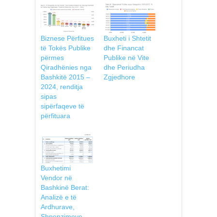
Biznese Përfitues
Buxheti i Shtetit
të Tokës Publike
dhe Financat
përmes
Publike në Vite
Qiradhënies nga
dhe Periudha
Bashkitë 2015 –
Zgjedhore
2024, renditja
sipas
sipërfaqeve të
përfituara
Buxhetimi
Vendor në
Bashkinë Berat:
Analizë e të
Ardhurave,
Shpenzimeve