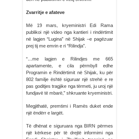
Zvarritje e afateve
Më 19 mars, kryeministri Edi Rama
publikoi një video nga kantieri i rindërtimit
në lagjen “Lugina” në Shijak –e pagëzuar
prej tij me emrin e ri “Rilindja”.
“…me lagjen e Rilindjes me 665
apartamente, e cila përmbyll edhe
Programin e Rindërtimit në Shijak, ku për
802 familje është siguruar një strehë e re
pas goditjes tragjike nga tërmeti, ju uroj një
fundjavë të mbarë,” shkruante kryeministri.
Megjithatë, premtimi i Ramës duket ende
një ëndërr e largët.
Të dhënat e siguruara nga BIRN përmes
një kërkese për të drejtë informimi nga