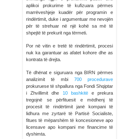
aplikoi prokurime të kufizuara përmes
marrëveshjeje kuadër për programin e
rindërtimit, duke i argumentuar me nevojën
për të strehuar në një kohë sa më të
shpejtë të prekurit nga tërmeti.
Por në vitin e tretë të rindërtimit, procesi
nuk ka garantuar as afatet kohore dhe as
kontrata të drejta.
Të dhënat e siguruara nga BIRN përmes
analizimit të mbi
700 procedurave
prokuruese të shpallura nga Fondi Shqiptar
i Zhvillimit dhe
10 bashkitë
e prekura
tregojnë se përfituesit e mëdhenj të
procesit të rindërtimit janë kompani të
lidhura me zyrtarë të Partisë Socialiste,
fitues të mëparshëm të koncesioneve apo
licensave apo kompani me financime të
dyshimta.