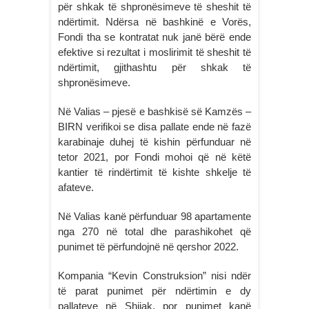
për shkak të shpronësimeve të sheshit të
ndërtimit. Ndërsa në bashkinë e Vorës,
Fondi tha se kontratat nuk janë bërë ende
efektive si rezultat i moslirimit të sheshit të
ndërtimit, gjithashtu për shkak të
shpronësimeve.
Në Valias – pjesë e bashkisë së Kamzës –
BIRN verifikoi se disa pallate ende në fazë
karabinaje duhej të kishin përfunduar në
tetor 2021, por Fondi mohoi që në këtë
kantier të rindërtimit të kishte shkelje të
afateve.
Në Valias kanë përfunduar 98 apartamente
nga 270 në total dhe parashikohet që
punimet të përfundojnë në qershor 2022.
Kompania “Kevin Construksion” nisi ndër
të parat punimet për ndërtimin e dy
pallateve në Shijak, por punimet kanë