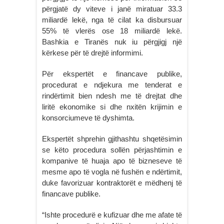
përgjatë dy viteve i janë miratuar 33.3
miliardë lekë, nga të cilat ka disbursuar
55% të vlerës ose 18 miliardë lekë.
Bashkia e Tiranës nuk iu përgjigj një
kërkese për të drejtë informimi.
Për ekspertët e financave publike,
procedurat e ndjekura me tenderat e
rindërtimit bien ndesh me të drejtat dhe
liritë ekonomike si dhe nxitën krijimin e
konsorciumeve të dyshimta.
Ekspertët shprehin gjithashtu shqetësimin
se këto procedura sollën përjashtimin e
kompanive të huaja apo të bizneseve të
mesme apo të vogla në fushën e ndërtimit,
duke favorizuar kontraktorët e mëdhenj të
financave publike.
“Ishte procedurë e kufizuar dhe me afate të