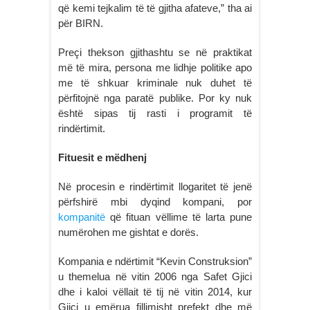
që kemi tejkalim të të gjitha afateve,” tha ai
për BIRN.
Preçi thekson gjithashtu se në praktikat
më të mira, persona me lidhje politike apo
me të shkuar kriminale nuk duhet të
përfitojnë nga paratë publike. Por ky nuk
është sipas tij rasti i programit të
rindërtimit.
Fituesit e mëdhenj
Në procesin e rindërtimit llogaritet të jenë
përfshirë mbi dyqind kompani, por
kompanitë
që fituan vëllime të larta pune
numërohen me gishtat e dorës.
Kompania e ndërtimit “Kevin Construksion”
u themelua në vitin 2006 nga Safet Gjici
dhe i kaloi vëllait të tij në vitin 2014, kur
Gjici u emërua fillimisht prefekt dhe më