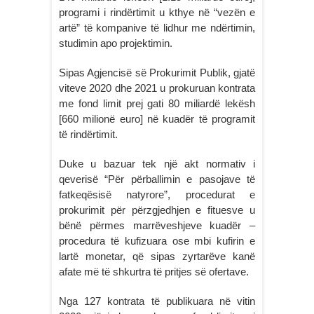
programi i rindërtimit u kthye në “vezën e
artë” të kompanive të lidhur me ndërtimin,
studimin apo projektimin.
Sipas Agjencisë së Prokurimit Publik, gjatë
viteve 2020 dhe 2021 u prokuruan kontrata
me fond limit prej gati 80 miliardë lekësh
[660 milionë euro] në kuadër të programit
të rindërtimit.
Duke u bazuar tek një akt normativ i
qeverisë “Për përballimin e pasojave të
fatkeqësisë natyrore”, procedurat e
prokurimit për përzgjedhjen e fituesve u
bënë përmes marrëveshjeve kuadër –
procedura të kufizuara ose mbi kufirin e
lartë monetar, që sipas zyrtarëve kanë
afate më të shkurtra të pritjes së ofertave.
Nga 127 kontrata të publikuara në vitin