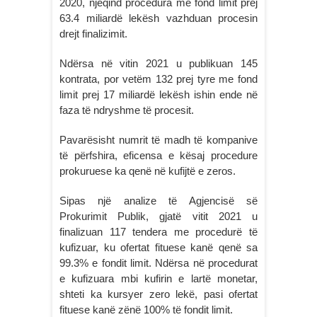
2020, njëqind procedura me fond limit prej
63.4 miliardë lekësh vazhduan procesin
drejt finalizimit.
Ndërsa në vitin 2021 u publikuan 145
kontrata, por vetëm 132 prej tyre me fond
limit prej 17 miliardë lekësh ishin ende në
faza të ndryshme të procesit.
Pavarësisht numrit të madh të kompanive
të përfshira, eficensa e kësaj procedure
prokuruese ka qenë në kufijtë e zeros.
Sipas një analize të Agjencisë së
Prokurimit Publik, gjatë vitit 2021 u
finalizuan 117 tendera me procedurë të
kufizuar, ku ofertat fituese kanë qenë sa
99.3% e fondit limit. Ndërsa në procedurat
e kufizuara mbi kufirin e lartë monetar,
shteti ka kursyer zero lekë, pasi ofertat
fituese kanë zënë 100% të fondit limit.