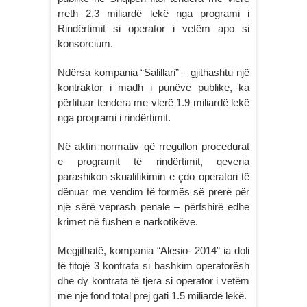
rreth 2.3 miliardë lekë nga programi i
Rindërtimit si operator i vetëm apo si
konsorcium.
Ndërsa kompania “Salillari” – gjithashtu një
kontraktor i madh i punëve publike, ka
përfituar tendera me vlerë 1.9 miliardë lekë
nga programi i rindërtimit.
Në aktin normativ që rregullon procedurat
e programit të rindërtimit, qeveria
parashikon skualifikimin e çdo operatori të
dënuar me vendim të formës së prerë për
një sërë veprash penale – përfshirë edhe
krimet në fushën e narkotikëve.
Megjithatë, kompania “Alesio- 2014” ia doli
të fitojë 3 kontrata si bashkim operatorësh
dhe dy kontrata të tjera si operator i vetëm
me një fond total prej gati 1.5 miliardë lekë.