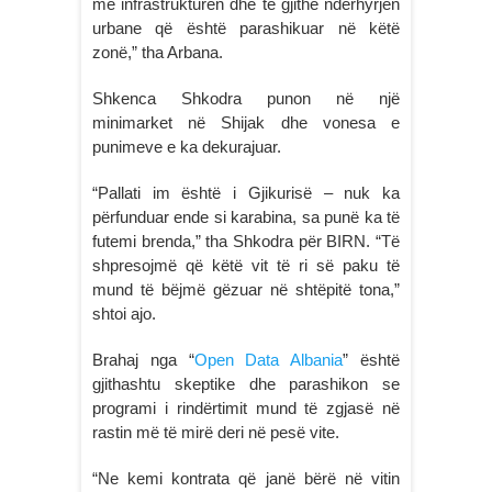
me infrastrukturën dhe të gjithë ndërhyrjen
urbane që është parashikuar në këtë
zonë,” tha Arbana.
Shkenca Shkodra punon në një
minimarket në Shijak dhe vonesa e
punimeve e ka dekurajuar.
“Pallati im është i Gjikurisë – nuk ka
përfunduar ende si karabina, sa punë ka të
futemi brenda,” tha Shkodra për BIRN. “Të
shpresojmë që këtë vit të ri së paku të
mund të bëjmë gëzuar në shtëpitë tona,”
shtoi ajo.
Brahaj nga “
Open Data Albania
” është
gjithashtu skeptike dhe parashikon se
programi i rindërtimit mund të zgjasë në
rastin më të mirë deri në pesë vite.
“Ne kemi kontrata që janë bërë në vitin