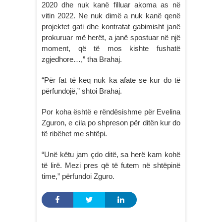
2020 dhe nuk kanë filluar akoma as në
vitin 2022. Ne nuk dimë a nuk kanë qenë
projektet gati dhe kontratat gabimisht janë
prokuruar më herët, a janë spostuar në një
moment, që të mos kishte fushatë
zgjedhore…,” tha Brahaj.
“Për fat të keq nuk ka afate se kur do të
përfundojë,” shtoi Brahaj.
Por koha është e rëndësishme për Evelina
Zguron, e cila po shpreson për ditën kur do
të ribëhet me shtëpi.
“Unë këtu jam çdo ditë, sa herë kam kohë
të lirë. Mezi pres që të futem në shtëpinë
time,” përfundoi Zguro.