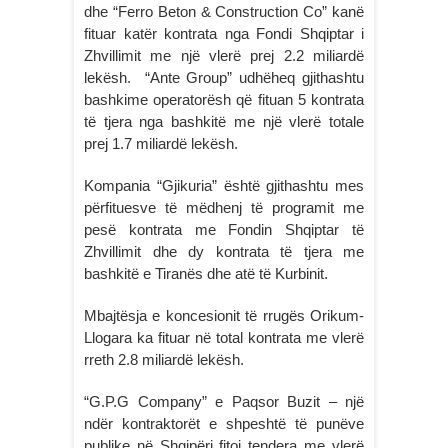
dhe “Ferro Beton & Construction Co” kanë
fituar katër kontrata nga Fondi Shqiptar i
Zhvillimit me një vlerë prej 2.2 miliardë
lekësh. “Ante Group” udhëheq gjithashtu
bashkime operatorësh që fituan 5 kontrata
të tjera nga bashkitë me një vlerë totale
prej 1.7 miliardë lekësh.
Kompania “Gjikuria” është gjithashtu mes
përfituesve të mëdhenj të programit me
pesë kontrata me Fondin Shqiptar të
Zhvillimit dhe dy kontrata të tjera me
bashkitë e Tiranës dhe atë të Kurbinit.
Mbajtësja e koncesionit të rrugës Orikum-
Llogara ka fituar në total kontrata me vlerë
rreth 2.8 miliardë lekësh.
“G.P.G Company” e Paqsor Buzit – një
ndër kontraktorët e shpeshtë të punëve
publike në Shqipëri fitoi tendera me vlerë