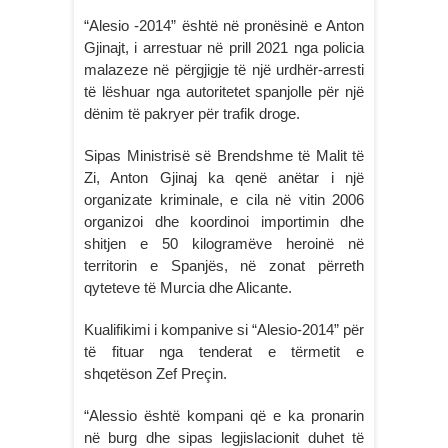
“Alesio -2014” është në pronësinë e Anton
Gjinajt, i arrestuar në prill 2021 nga policia
malazeze në përgjigje të një urdhër-arresti
të lëshuar nga autoritetet spanjolle për një
dënim të pakryer për trafik droge.
Sipas Ministrisë së Brendshme të Malit të
Zi, Anton Gjinaj ka qenë anëtar i një
organizate kriminale, e cila në vitin 2006
organizoi dhe koordinoi importimin dhe
shitjen e 50 kilogramëve heroinë në
territorin e Spanjës, në zonat përreth
qyteteve të Murcia dhe Alicante.
Kualifikimi i kompanive si “Alesio-2014” për
të fituar nga tenderat e tërmetit e
shqetëson Zef Preçin.
“Alessio është kompani që e ka pronarin
në burg dhe sipas legjislacionit duhet të