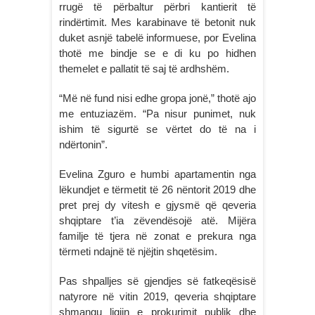
rrugë të përbaltur përbri kantierit të
rindërtimit. Mes karabinave të betonit nuk
duket asnjë tabelë informuese, por Evelina
thotë me bindje se e di ku po hidhen
themelet e pallatit të saj të ardhshëm.
“Më në fund nisi edhe gropa jonë,” thotë ajo
me entuziazëm. “Pa nisur punimet, nuk
ishim të sigurtë se vërtet do të na i
ndërtonin”.
Evelina Zguro e humbi apartamentin nga
lëkundjet e tërmetit të 26 nëntorit 2019 dhe
pret prej dy vitesh e gjysmë që qeveria
shqiptare t’ia zëvendësojë atë. Mijëra
familje të tjera në zonat e prekura nga
tërmeti ndajnë të njëjtin shqetësim.
Pas shpalljes së gjendjes së fatkeqësisë
natyrore në vitin 2019, qeveria shqiptare
shmangu ligjin e prokurimit publik dhe