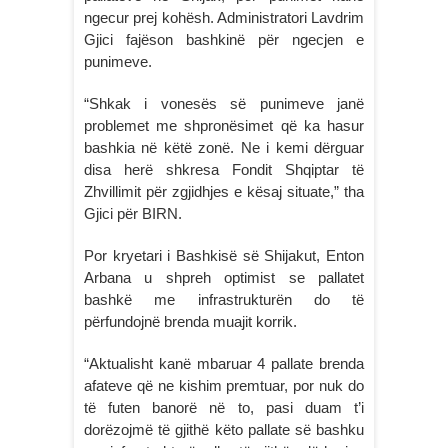
ngecur prej kohësh. Administratori Lavdrim
Gjici fajëson bashkinë për ngecjen e
punimeve.
“Shkak i vonesës së punimeve janë
problemet me shpronësimet që ka hasur
bashkia në këtë zonë. Ne i kemi dërguar
disa herë shkresa Fondit Shqiptar të
Zhvillimit për zgjidhjes e kësaj situate,” tha
Gjici për BIRN.
Por kryetari i Bashkisë së Shijakut, Enton
Arbana u shpreh optimist se pallatet
bashkë me infrastrukturën do të
përfundojnë brenda muajit korrik.
“Aktualisht kanë mbaruar 4 pallate brenda
afateve që ne kishim premtuar, por nuk do
të futen banorë në to, pasi duam t’i
dorëzojmë të gjithë këto pallate së bashku