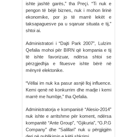
ishte jashtë garës,” tha Preçi. “Ti nuk e
pengon të bëjë biznes, nuk i mohon lirinë
ekonomike, por jo të marrë lekët e
taksapaguesve pa u sqaruar situata e tij,”
shtoi ai.
Administratori i “Dajti Park 2007”, Lulzim
Qefalia mohoi për BIRN që kompania e tij
të ishte favorizuar, ndërsa shtoi se
përzgjedhja e fituesve ishte bërë në
mënyrë elektonike.
“Vëllai im nuk ka pasur asnjë lloj influence.
Kemi qenë në konkurrim dhe madje i kemi
marrë me humbje,” tha Qefalia.
Administratorja e kompanisë “Alesio-2014”
nuk ishte e arritshme për koment, ndërsa
kompanitë “Ante Group”, “Gjikuria”, “G.P.G
Company” dhe “Salillari” nuk u përgjigjën
deri në publikimin e këtij shkrimi.