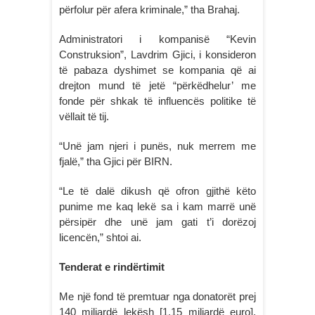
përfolur për afera kriminale,” tha Brahaj.
Administratori i kompanisë “Kevin
Construksion”, Lavdrim Gjici, i konsideron
të pabaza dyshimet se kompania që ai
drejton mund të jetë “përkëdhelur’ me
fonde për shkak të influencës politike të
vëllait të tij.
“Unë jam njeri i punës, nuk merrem me
fjalë,” tha Gjici për BIRN.
“Le të dalë dikush që ofron gjithë këto
punime me kaq lekë sa i kam marrë unë
përsipër dhe unë jam gati t’i dorëzoj
licencën,” shtoi ai.
Tenderat e rindërtimit
Me një fond të premtuar nga donatorët prej
140 miliardë lekësh [1.15 miliardë euro],