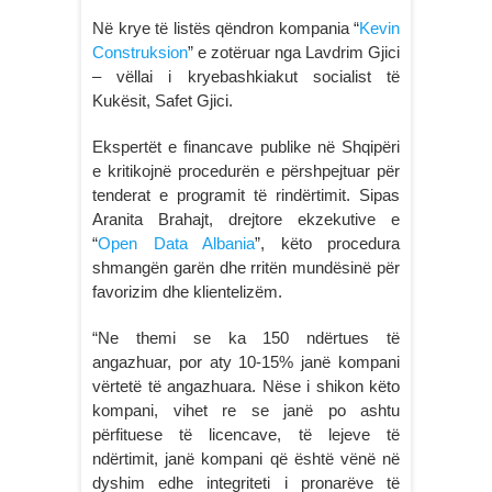
Në krye të listës qëndron kompania “
Kevin
Construksion
” e zotëruar nga Lavdrim Gjici
– vëllai i kryebashkiakut socialist të
Kukësit, Safet Gjici.
Ekspertët e financave publike në Shqipëri
e kritikojnë procedurën e përshpejtuar për
tenderat e programit të rindërtimit. Sipas
Aranita Brahajt, drejtore ekzekutive e
“
Open Data Albania
”, këto procedura
shmangën garën dhe rritën mundësinë për
favorizim dhe klientelizëm.
“Ne themi se ka 150 ndërtues të
angazhuar, por aty 10-15% janë kompani
vërtetë të angazhuara. Nëse i shikon këto
kompani, vihet re se janë po ashtu
përfituese të licencave, të lejeve të
ndërtimit, janë kompani që është vënë në
dyshim edhe integriteti i pronarëve të