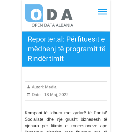
Skip
to
Open Data Albania
content
Reporter.al: Përfituesit e
mëdhenj të programit të
Rindërtimit
Autori:
Media
Date :
18 Maj, 2022
Kompani të lidhura me zyrtarë të Partisë
Socialiste dhe një grusht biznesesh të
njohura për fitimin e koncesioneve apo