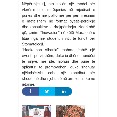
Nëpërmjet tij, ato sollën një model për
vlerësimin e mirëqenies në mjediset e
punës dhe një platformë për përmirësimin
e mëtejshëm ne format pyetje-përgjigje
dhe konsultime të drejtpërdrejta. Ndërkohë
që, çmimi “Inovacion” në këtë Maratonë u
fitua nga një student i vitit të fundit për
Stomatologji.
“Hackathon Albania” tashmë është një
event i përvitshëm, duke iu dhënë mundësi
të rinjve, me ide, njohuri dhe punë të
spikatur, të promovohen, duke shënuar
njëkohësisht edhe një kontribut për
shoqërinë dhe njohuritë në ambientin ku ne
jetojmë.