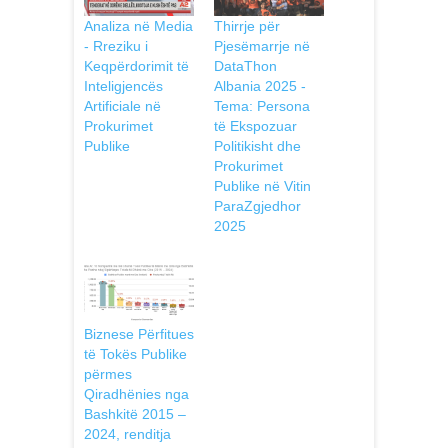
Analiza në Media
Thirrje për
- Rreziku i
Pjesëmarrje në
Keqpërdorimit të
DataThon
Inteligjencës
Albania 2025 -
Artificiale në
Tema: Persona
Prokurimet
të Ekspozuar
Publike
Politikisht dhe
Prokurimet
Publike në Vitin
ParaZgjedhor
2025
Biznese Përfitues
të Tokës Publike
përmes
Qiradhënies nga
Bashkitë 2015 –
2024, renditja