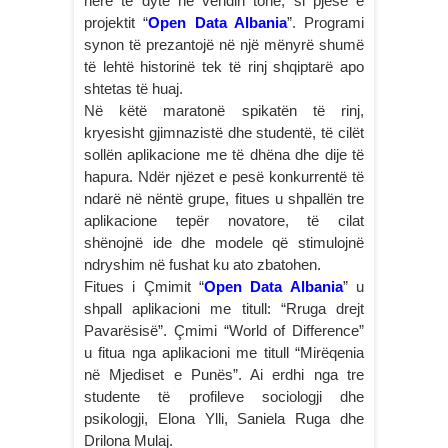
herë të dytë në vendin tonë, si pjesë e
projektit “
Open Data Albania
”. Programi
synon të prezantojë në një mënyrë shumë
të lehtë historinë tek të rinj shqiptarë apo
shtetas të huaj.
Në këtë maratonë spikatën të rinj,
kryesisht gjimnazistë dhe studentë, të cilët
sollën aplikacione me të dhëna dhe dije të
hapura. Ndër njëzet e pesë konkurrentë të
ndarë në nëntë grupe, fitues u shpallën tre
aplikacione tepër novatore, të cilat
shënojnë ide dhe modele që stimulojnë
ndryshim në fushat ku ato zbatohen.
Fitues i Çmimit “
Open Data Albania
” u
shpall aplikacioni me titull: “Rruga drejt
Pavarësisë”. Çmimi “World of Difference”
u fitua nga aplikacioni me titull “Mirëqenia
në Mjediset e Punës”. Ai erdhi nga tre
studente të profileve sociologji dhe
psikologji, Elona Ylli, Saniela Ruga dhe
Drilona Mulaj.