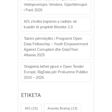
Vetëqeverisjes Vendore, Gjashtëmujori
i Parë 2026
AIS zhvilloi trajnimin e radhës në
kuadër të projektit iMonitor 2.0
Takimi përmbyllës i Programit Open
Data Fellowship – Youth Empowerment
Against Corruption dhe DataThon
Albania 2025
Shqipëria bëhet pjesë e Open Tender
Evropë, BigData për Prokurime Publike
2010 – 2026
ETIKETA
AIS
(15)
Aranita Brahaj
(13)