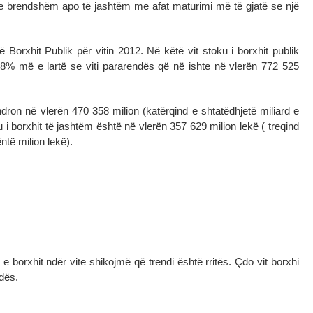
un e brendshëm apo të jashtëm me afat maturimi më të gjatë se një
Borxhit Publik për vitin 2012. Në këtë vit stoku i borxhit publik
18% më e lartë se viti pararendës që në ishte në vlerën 772 525
dron në vlerën 470 358 milion (katërqind e shtatëdhjetë miliard e
 i borxhit të jashtëm është në vlerën 357 629 milion lekë ( treqind
ntë milion lekë).
 borxhit ndër vite shikojmë që trendi është rritës. Çdo vit borxhi
ndës.