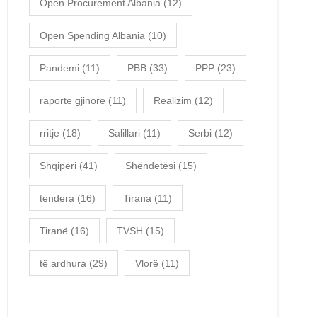
Open Procurement Albania
(12)
Open Spending Albania
(10)
Pandemi
(11)
PBB
(33)
PPP
(23)
raporte gjinore
(11)
Realizim
(12)
rritje
(18)
Salillari
(11)
Serbi
(12)
Shqipëri
(41)
Shëndetësi
(15)
tendera
(16)
Tirana
(11)
Tiranë
(16)
TVSH
(15)
të ardhura
(29)
Vlorë
(11)