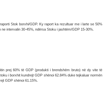
 raporti Stok borxhi/GDP. Ky raport ka rezultuar me i larte se 50%
 ne intervalin 30-45%, ndërsa Stoku i jashtëm/GDP 15-30%.
limitin prej 60% të GDP (produkti i brendshëm bruto) në dy vite të
 stoku i borxhit kundrejt GDP shënoi 62.84% duke tejkaluar normën
drejt GDP shënoi 61.15%.