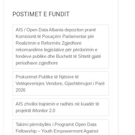
POSTIMET E FUNDIT
AIS / Open Data Albania depoziton pranë
Komisionit të Posaçëm Parlamentar për
Realizimin e Reformës Zgjedhore
rekomandime legjislative për përdorimin e
fondeve publike dhe Buxhetit të Shtetit gjatë
periudhave zgjedhore
Prokurimet Publike të Njësive të
Vetëqeverisjes Vendore, Gjashtëmujori i Parë
2026
AIS zhvilloi trajnimin e radhës në kuadër të
projektit iMonitor 2.0
Takimi përmbyllës i Programit Open Data
Fellowship – Youth Empowerment Against