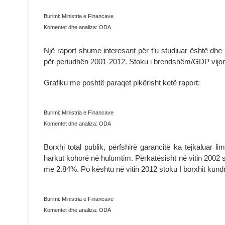
Burimi: Ministria e Financave
Komentet dhe analiza: ODA
Një raport shume interesant për t’u studiuar është dhe
për periudhën 2001-2012. Stoku i brendshëm/GDP vijon
Grafiku me poshtë paraqet pikërisht ketë raport:
Burimi: Ministria e Financave
Komentet dhe analiza: ODA
Borxhi total publik, përfshirë garancitë ka tejkaluar 
harkut kohorë në hulumtim. Përkatësisht në vitin 2002
me 2.84%. Po kështu në vitin 2012 stoku I borxhit kun
Burimi: Ministria e Financave
Komentet dhe analiza: ODA