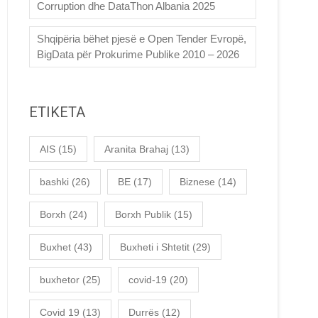
Corruption dhe DataThon Albania 2025
Shqipëria bëhet pjesë e Open Tender Evropë,
BigData për Prokurime Publike 2010 – 2026
ETIKETA
AIS
(15)
Aranita Brahaj
(13)
bashki
(26)
BE
(17)
Biznese
(14)
Borxh
(24)
Borxh Publik
(15)
Buxhet
(43)
Buxheti i Shtetit
(29)
buxhetor
(25)
covid-19
(20)
Covid 19
(13)
Durrës
(12)