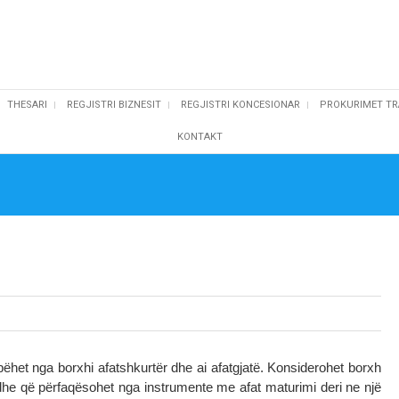
THESARI
REGJISTRI BIZNESIT
REGJISTRI KONCESIONAR
PROKURIMET TR
KONTAKT
bëhet nga borxhi afatshkurtër dhe ai afatgjatë. Konsiderohet borxh
dhe që përfaqësohet nga instrumente me afat maturimi deri ne një