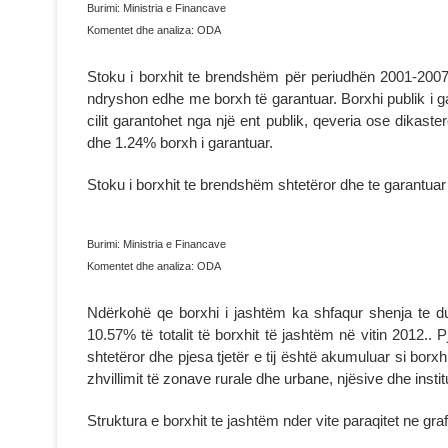
Burimi: Ministria e Financave
Komentet dhe analiza: ODA
Stoku i borxhit te brendshëm për periudhën 2001-2007
ndryshon edhe me borxh të garantuar. Borxhi publik i ga
cilit garantohet nga një ent publik, qeveria ose dikaste
dhe 1.24% borxh i garantuar.
Stoku i borxhit te brendshëm shtetëror dhe te garantuar 
Burimi: Ministria e Financave
Komentet dhe analiza: ODA
Ndërkohë qe borxhi i jashtëm ka shfaqur shenja te duk
10.57% të totalit të borxhit të jashtëm në vitin 2012
shtetëror dhe pjesa tjetër e tij është akumuluar si borxh s
zhvillimit të zonave rurale dhe urbane, njësive dhe inst
Struktura e borxhit te jashtëm nder vite paraqitet ne graf