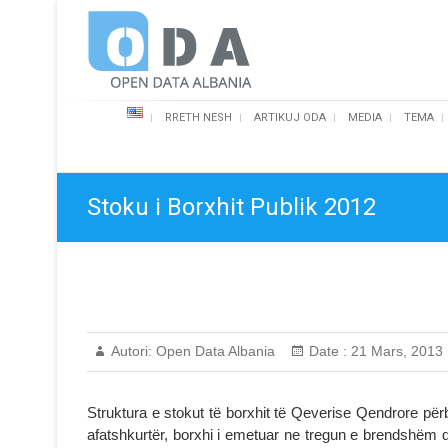
Skip
Open Data Albania
to
content
RRETH NESH
ARTIKUJ ODA
MEDIA
TEMA
Stoku i Borxhit Publik 2012
Autori:
Open Data Albania
Date :
21 Mars, 2013
Struktura e stokut të borxhit të Qeverise Qendrore për
afatshkurtër, borxhi i emetuar ne tregun e brendshëm 