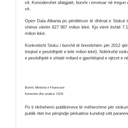
vit. Konsiderohet afatgjatë, borxhi i emetuar në treg
vit.
Open Data Albania po përditëson të dhënat e Stokut të 
shënoi vlerën 827 987 milion lekë. Kjo vlerë është 7.
milion lekë.
Konkretisht Stoku i borxhit të brendshëm për 2012 qën
treqind e pesëdhjetë e tetë milion lekë). Ndërkohë stoku
e pesëdhjetë e shtatë miliard e gjashtëqind e njëzet e në
Burimi: Ministria e Financave
Komentet dhe analiza: ODA
Po ti rikthehemi publikimeve të mëhershme për stokun e
publik ritet me përqindje përkatëse kundrejt vitit parare