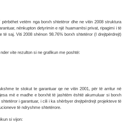
 përbëhet vetëm nga borxh shtetëror dhe ne vitin 2008 struktura
rantuar, nënkupton detyrimin e një huamarrësi privat, ripagimi i të
re të saj. Viti 2008 shënon 98.76% borxh shtetëror (I drejtpërdrejt)
nder vite rezulton si ne grafikun me poshtë:
shme te stokut te garantuar qe ne vitin 2001, për të arritur në
.. Pjesa më e madhe e borxhit të jashtëm është akumuluar si borxh
htetëror i garantuar, i cili i ka shërbyer drejtpërdrejt projekteve të
itucioneve të ndryshme shtetërore.
ikun si vijon: