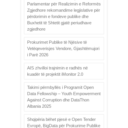
Parlamentar për Realizimin e Reformës
Zgjedhore rekomandime legjislative për
përdorimin e fondeve publike dhe
Buxhetit të Shtetit gjatë periudhave
zgjedhore
Prokurimet Publike të Njësive të
Vetëqeverisjes Vendore, Gjashtëmujori
i Parë 2026
AIS zhvilloi trajnimin e radhës në
kuadër të projektit iMonitor 2.0
Takimi përmbyllës i Programit Open
Data Fellowship – Youth Empowerment
Against Corruption dhe DataThon
Albania 2025
Shqipëria bëhet pjesë e Open Tender
Evropë, BigData për Prokurime Publike