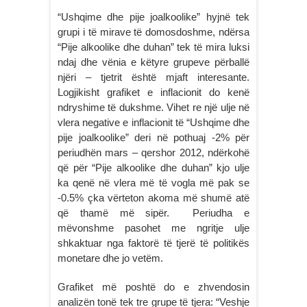
“Ushqime dhe pije joalkoolike” hyjnë tek
grupi i të mirave të domosdoshme, ndërsa
“Pije alkoolike dhe duhan” tek të mira luksi
ndaj dhe vënia e këtyre grupeve përballë
njëri – tjetrit është mjaft interesante.
Logjikisht grafiket e inflacionit do kenë
ndryshime të dukshme. Vihet re një ulje në
vlera negative e inflacionit të “Ushqime dhe
pije joalkoolike” deri në pothuaj -2% për
periudhën mars – qershor 2012, ndërkohë
që për “Pije alkoolike dhe duhan” kjo ulje
ka qenë në vlera më të vogla më pak se
-0.5% çka vërteton akoma më shumë atë
që thamë më sipër. Periudha e
mëvonshme pasohet me ngritje ulje
shkaktuar nga faktorë të tjerë të politikës
monetare dhe jo vetëm.
Grafiket më poshtë do e zhvendosin
analizën tonë tek tre grupe të tjera: “Veshje