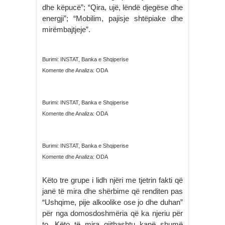
dhe këpucë”; “Qira, ujë, lëndë djegëse dhe
energji”; “Mobilim, pajisje shtëpiake dhe
mirëmbajtjeje”.
Burimi: INSTAT, Banka e Shqiperise
Komente dhe Analiza: ODA
Burimi: INSTAT, Banka e Shqiperise
Komente dhe Analiza: ODA
Burimi: INSTAT, Banka e Shqiperise
Komente dhe Analiza: ODA
Këto tre grupe i lidh njëri me tjetrin fakti që
janë të mira dhe shërbime që renditen pas
“Ushqime, pije alkoolike ose jo dhe duhan”
për nga domosdoshmëria që ka njeriu për
to. Këto të mira gjithashtu kanë shumë