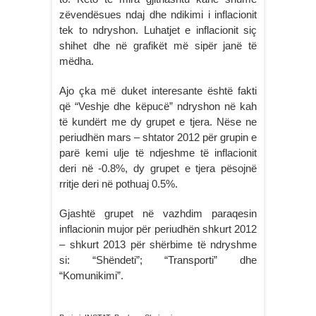
zëvendësues ndaj dhe ndikimi i inflacionit
tek to ndryshon. Luhatjet e inflacionit siç
shihet dhe në grafikët më sipër janë të
mëdha.
Ajo çka më duket interesante është fakti
që “Veshje dhe këpucë” ndryshon në kah
të kundërt me dy grupet e tjera. Nëse ne
periudhën mars – shtator 2012 për grupin e
parë kemi ulje të ndjeshme të inflacionit
deri në -0.8%, dy grupet e tjera pësojnë
rritje deri në pothuaj 0.5%.
Gjashtë grupet në vazhdim paraqesin
inflacionin mujor për periudhën shkurt 2012
– shkurt 2013 për shërbime të ndryshme
si: “Shëndeti”; “Transporti” dhe
“Komunikimi”.