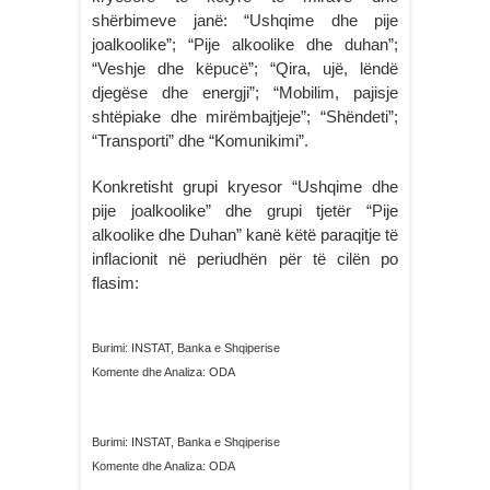
shërbimeve janë: “Ushqime dhe pije
joalkoolike”; “Pije alkoolike dhe duhan”;
“Veshje dhe këpucë”; “Qira, ujë, lëndë
djegëse dhe energji”; “Mobilim, pajisje
shtëpiake dhe mirëmbajtjeje”; “Shëndeti”;
“Transporti” dhe “Komunikimi”.
Konkretisht grupi kryesor “Ushqime dhe
pije joalkoolike” dhe grupi tjetër “Pije
alkoolike dhe Duhan” kanë këtë paraqitje të
inflacionit në periudhën për të cilën po
flasim:
Burimi: INSTAT, Banka e Shqiperise
Komente dhe Analiza: ODA
Burimi: INSTAT, Banka e Shqiperise
Komente dhe Analiza: ODA