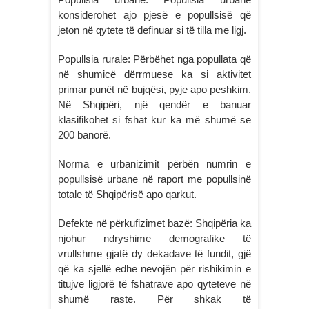
konsiderohet ajo pjesë e popullsisë që
jeton në qytete të definuar si të tilla me ligj.
Popullsia rurale: Përbëhet nga popullata që
në shumicë dërrmuese ka si aktivitet
primar punët në bujqësi, pyje apo peshkim.
Në Shqipëri, një qendër e banuar
klasifikohet si fshat kur ka më shumë se
200 banorë.
Norma e urbanizimit përbën numrin e
popullsisë urbane në raport me popullsinë
totale të Shqipërisë apo qarkut.
Defekte në përkufizimet bazë: Shqipëria ka
njohur ndryshime demografike të
vrullshme gjatë dy dekadave të fundit, gjë
që ka sjellë edhe nevojën për rishikimin e
titujve ligjorë të fshatrave apo qyteteve në
shumë raste. Për shkak të