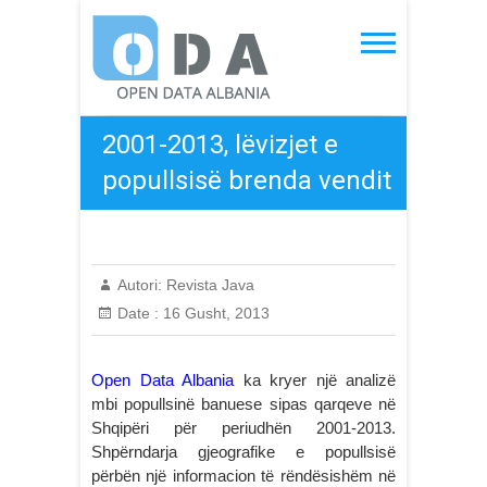
Skip
to
Open Data Albania
content
2001-2013, lëvizjet e
popullsisë brenda vendit
Autori:
Revista Java
Date :
16 Gusht, 2013
Open Data Albania
ka kryer një analizë
mbi popullsinë banuese sipas qarqeve në
Shqipëri për periudhën 2001-2013.
Shpërndarja gjeografike e popullsisë
përbën një informacion të rëndësishëm në