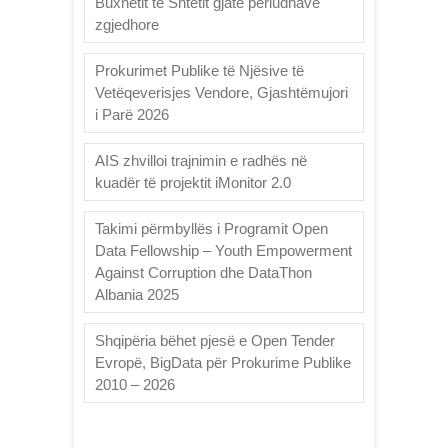
Buxhetit të Shtetit gjatë periudhave
zgjedhore
Prokurimet Publike të Njësive të
Vetëqeverisjes Vendore, Gjashtëmujori
i Parë 2026
AIS zhvilloi trajnimin e radhës në
kuadër të projektit iMonitor 2.0
Takimi përmbyllës i Programit Open
Data Fellowship – Youth Empowerment
Against Corruption dhe DataThon
Albania 2025
Shqipëria bëhet pjesë e Open Tender
Evropë, BigData për Prokurime Publike
2010 – 2026