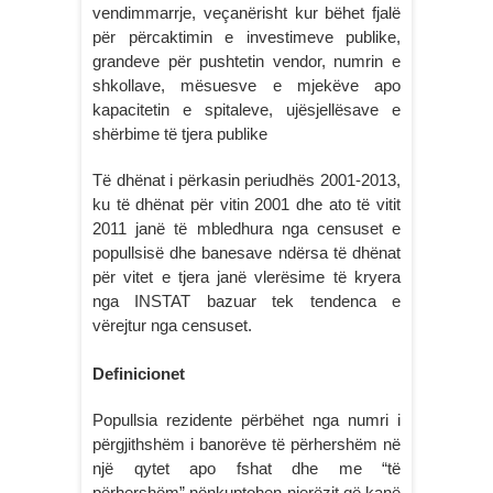
vendimmarrje, veçanërisht kur bëhet fjalë
për përcaktimin e investimeve publike,
grandeve për pushtetin vendor, numrin e
shkollave, mësuesve e mjekëve apo
kapacitetin e spitaleve, ujësjellësave e
shërbime të tjera publike
Të dhënat i përkasin periudhës 2001-2013,
ku të dhënat për vitin 2001 dhe ato të vitit
2011 janë të mbledhura nga censuset e
popullsisë dhe banesave ndërsa të dhënat
për vitet e tjera janë vlerësime të kryera
nga INSTAT bazuar tek tendenca e
vërejtur nga censuset.
Definicionet
Popullsia rezidente përbëhet nga numri i
përgjithshëm i banorëve të përhershëm në
një qytet apo fshat dhe me “të
përhershëm” nënkuptohen njerëzit që kanë