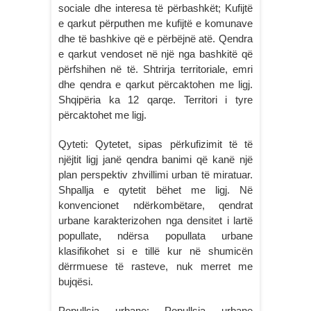
sociale dhe interesa të përbashkët; Kufijtë
e qarkut përputhen me kufijtë e komunave
dhe të bashkive që e përbëjnë atë. Qendra
e qarkut vendoset në një nga bashkitë që
përfshihen në të. Shtrirja territoriale, emri
dhe qendra e qarkut përcaktohen me ligj.
Shqipëria ka 12 qarqe. Territori i tyre
përcaktohet me ligj.
Qyteti: Qytetet, sipas përkufizimit të të
njëjtit ligj janë qendra banimi që kanë një
plan perspektiv zhvillimi urban të miratuar.
Shpallja e qytetit bëhet me ligj. Në
konvencionet ndërkombëtare, qendrat
urbane karakterizohen nga densitet i lartë
popullate, ndërsa popullata urbane
klasifikohet si e tillë kur në shumicën
dërrmuese të rasteve, nuk merret me
bujqësi.
Popullsia urbane: Popullsia urbane