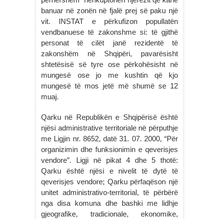
banuar në zonën në fjalë prej së paku një
vit. INSTAT e përkufizon popullatën
vendbanuese të zakonshme si: të gjithë
personat të cilët janë rezidentë të
zakonshëm në Shqipëri, pavarësisht
shtetësisë së tyre ose përkohësisht në
mungesë ose jo me kushtin që kjo
mungesë të mos jetë më shumë se 12
muaj.
Qarku në Republikën e Shqipërisë është
njësi administrative territoriale në përputhje
me Ligjin nr. 8652, datë 31. 07. 2000, “Për
organizimin dhe funksionimin e qeverisjes
vendore”. Ligji në pikat 4 dhe 5 thotë:
Qarku është njësi e nivelit të dytë të
qeverisjes vendore; Qarku përfaqëson një
unitet administrativo-territorial, të përbërë
nga disa komuna dhe bashki me lidhje
gjeografike, tradicionale, ekonomike,