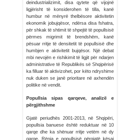
deindustrializimit, disa qytete që vijojnë
ligjërisht të konsiderohen të tilla, kanë
humbur në mënyrë thelbësore aktivitetin
ekonomik jobujqësor, ndërsa disa fshatra,
për shkak të shtimit të shpejtë të popullsisë
përmes migrimit të brendshëm, kanë
pësuar rritje të densitetit të popullsisë dhe
humbjen e aktivitetit bujqësor. Një debat
mbi nevojën e rishikimit të ligjit për ndarjen
administrative të Republikës së Shqipërisë
ka filluar të aktivizohet, por këto ndryshime
nuk duken se janë prioritare në axhendën
politike në vendit.
Popullsia sipas qarqeve, analizë e
përgjithshme
Gjatë periudhës 2001-2013, në Shqipëri,
popullsia banuese është reduktuar në 10
qarqe dhe ka shënuar rritje vetëm në dy
qarqe. Rënia e popullsisë përgjatë kësaj