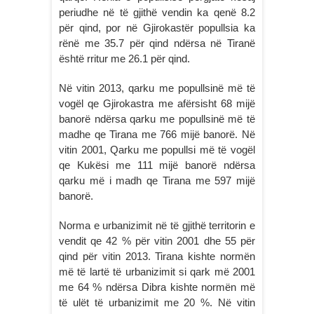
periudhe në të gjithë vendin ka qenë 8.2
për qind, por në Gjirokastër popullsia ka
rënë me 35.7 për qind ndërsa në Tiranë
është rritur me 26.1 për qind.
Në vitin 2013, qarku me popullsinë më të
vogël qe Gjirokastra me afërsisht 68 mijë
banorë ndërsa qarku me popullsinë më të
madhe qe Tirana me 766 mijë banorë. Në
vitin 2001, Qarku me popullsi më të vogël
qe Kukësi me 111 mijë banorë ndërsa
qarku më i madh qe Tirana me 597 mijë
banorë.
Norma e urbanizimit në të gjithë territorin e
vendit qe 42 % për vitin 2001 dhe 55 për
qind për vitin 2013. Tirana kishte normën
më të lartë të urbanizimit si qark më 2001
me 64 % ndërsa Dibra kishte normën më
të ulët të urbanizimit me 20 %. Në vitin