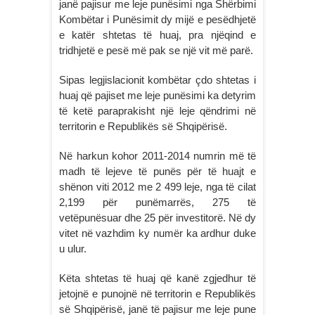
janë pajisur me leje punësimi nga Shërbimi
Kombëtar i Punësimit dy mijë e pesëdhjetë
e katër shtetas të huaj, pra njëqind e
tridhjetë e pesë më pak se një vit më parë.
Sipas legjislacionit kombëtar çdo shtetas i
huaj që pajiset me leje punësimi ka detyrim
të ketë paraprakisht një leje qëndrimi në
territorin e Republikës së Shqipërisë.
Në harkun kohor 2011-2014 numrin më të
madh të lejeve të punës për të huajt e
shënon viti 2012 me 2 499 leje, nga të cilat
2,199 për punëmarrës, 275 të
vetëpunësuar dhe 25 për investitorë. Në dy
vitet në vazhdim ky numër ka ardhur duke
u ulur.
Këta shtetas të huaj që kanë zgjedhur të
jetojnë e punojnë në territorin e Republikës
së Shqipërisë, janë të pajisur me leje pune