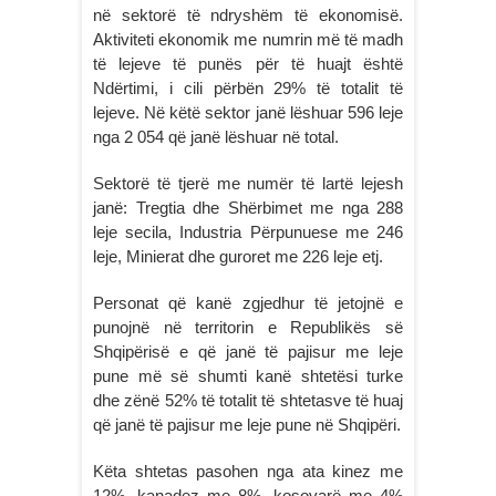
në sektorë të ndryshëm të ekonomisë.
Aktiviteti ekonomik me numrin më të madh
të lejeve të punës për të huajt është
Ndërtimi, i cili përbën 29% të totalit të
lejeve. Në këtë sektor janë lëshuar 596 leje
nga 2 054 që janë lëshuar në total.
Sektorë të tjerë me numër të lartë lejesh
janë: Tregtia dhe Shërbimet me nga 288
leje secila, Industria Përpunuese me 246
leje, Minierat dhe guroret me 226 leje etj.
Personat që kanë zgjedhur të jetojnë e
punojnë në territorin e Republikës së
Shqipërisë e që janë të pajisur me leje
pune më së shumti kanë shtetësi turke
dhe zënë 52% të totalit të shtetasve të huaj
që janë të pajisur me leje pune në Shqipëri.
Këta shtetas pasohen nga ata kinez me
12%, kanadez me 8%, kosovarë me 4%