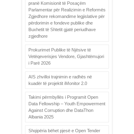
pranë Komisionit të Posaçëm
Parlamentar për Realizimin e Reformës
Zgjedhore rekomandime legjislative për
përdorimin e fondeve publike dhe
Buxhetit të Shtetit gjatë periudhave
zgjedhore
Prokurimet Publike të Njësive të
Vetëqeverisjes Vendore, Gjashtëmujori
i Parë 2026
AIS zhvilloi trajnimin e radhës në
kuadër të projektit iMonitor 2.0
Takimi përmbyllës i Programit Open
Data Fellowship – Youth Empowerment
Against Corruption dhe DataThon
Albania 2025
Shqipëria bëhet pjesë e Open Tender