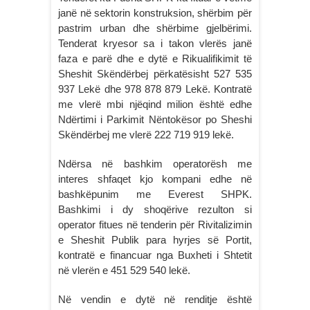
janë në sektorin konstruksion, shërbim për
pastrim urban dhe shërbime gjelbërimi.
Tenderat kryesor sa i takon vlerës janë
faza e parë dhe e dytë e Rikualifikimit të
Sheshit Skëndërbej përkatësisht 527 535
937 Lekë dhe 978 878 879 Lekë. Kontratë
me vlerë mbi njëqind milion është edhe
Ndërtimi i Parkimit Nëntokësor po Sheshi
Skëndërbej me vlerë 222 719 919 lekë.
Ndërsa në bashkim operatorësh me
interes shfaqet kjo kompani edhe në
bashkëpunim me Everest SHPK.
Bashkimi i dy shoqërive rezulton si
operator fitues në tenderin për Rivitalizimin
e Sheshit Publik para hyrjes së Portit,
kontratë e financuar nga Buxheti i Shtetit
në vlerën e 451 529 540 lekë.
Në vendin e dytë në renditje është