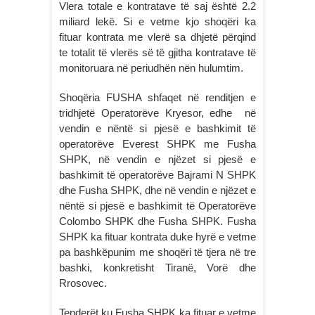
Vlera totale e kontratave të saj është 2.2
miliard lekë. Si e vetme kjo shoqëri ka
fituar kontrata me vlerë sa dhjetë përqind
te totalit të vlerës së të gjitha kontratave të
monitoruara në periudhën nën hulumtim.
Shoqëria FUSHA shfaqet në renditjen e
tridhjetë Operatorëve Kryesor, edhe në
vendin e nëntë si pjesë e bashkimit të
operatorëve Everest SHPK me Fusha
SHPK, në vendin e njëzet si pjesë e
bashkimit të operatorëve Bajrami N SHPK
dhe Fusha SHPK, dhe në vendin e njëzet e
nëntë si pjesë e bashkimit të Operatorëve
Colombo SHPK dhe Fusha SHPK. Fusha
SHPK ka fituar kontrata duke hyrë e vetme
pa bashkëpunim me shoqëri të tjera në tre
bashki, konkretisht Tiranë, Vorë dhe
Rrosovec.
Tenderët ku Fusha SHPK ka fituar e vetme