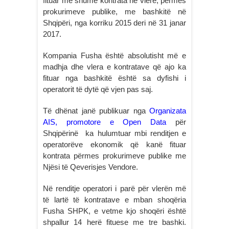
fituar më shumë kontrata në vlerë, përmes
prokurimeve publike, me bashkitë në
Shqipëri, nga korriku 2015 deri në 31 janar
2017.
Kompania Fusha është absolutisht më e
madhja dhe vlera e kontratave që ajo ka
fituar nga bashkitë është sa dyfishi i
operatorit të dytë që vjen pas saj.
Të dhënat janë publikuar nga
Organizata
AIS, promotore e Open Data
për
Shqipërinë ka hulumtuar mbi renditjen e
operatorëve ekonomik që kanë fituar
kontrata përmes prokurimeve publike me
Njësi të Qeverisjes Vendore.
Në renditje operatori i parë për vlerën më
të lartë të kontratave e mban shoqëria
Fusha SHPK, e vetme kjo shoqëri është
shpallur 14 herë fituese me tre bashki.