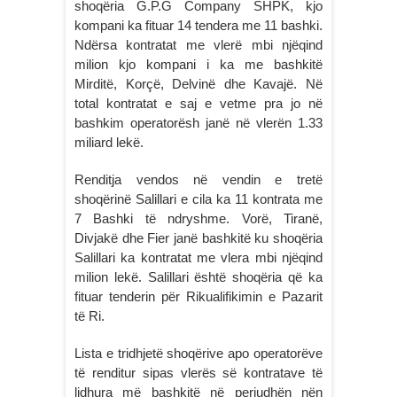
shoqëria G.P.G Company SHPK, kjo
kompani ka fituar 14 tendera me 11 bashki.
Ndërsa kontratat me vlerë mbi njëqind
milion kjo kompani i ka me bashkitë
Mirditë, Korçë, Delvinë dhe Kavajë. Në
total kontratat e saj e vetme pra jo në
bashkim operatorësh janë në vlerën 1.33
miliard lekë.
Renditja vendos në vendin e tretë
shoqërinë Salillari e cila ka 11 kontrata me
7 Bashki të ndryshme. Vorë, Tiranë,
Divjakë dhe Fier janë bashkitë ku shoqëria
Salillari ka kontratat me vlera mbi njëqind
milion lekë. Salillari është shoqëria që ka
fituar tenderin për Rikualifikimin e Pazarit
të Ri.
Lista e tridhjetë shoqërive apo operatorëve
të renditur sipas vlerës së kontratave të
lidhura më bashkitë në periudhën nën