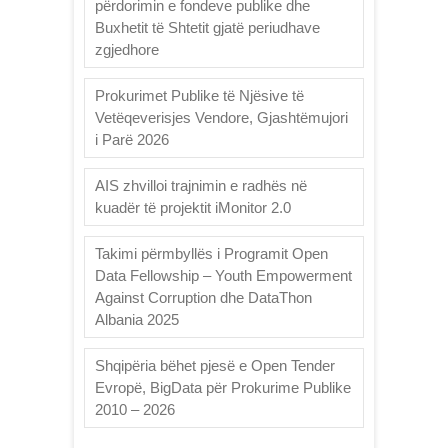
përdorimin e fondeve publike dhe
Buxhetit të Shtetit gjatë periudhave
zgjedhore
Prokurimet Publike të Njësive të
Vetëqeverisjes Vendore, Gjashtëmujori
i Parë 2026
AIS zhvilloi trajnimin e radhës në
kuadër të projektit iMonitor 2.0
Takimi përmbyllës i Programit Open
Data Fellowship – Youth Empowerment
Against Corruption dhe DataThon
Albania 2025
Shqipëria bëhet pjesë e Open Tender
Evropë, BigData për Prokurime Publike
2010 – 2026