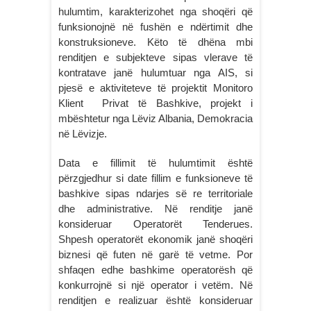
hulumtim, karakterizohet nga shoqëri që
funksionojnë në fushën e ndërtimit dhe
konstruksioneve. Këto të dhëna mbi
renditjen e subjekteve sipas vlerave të
kontratave janë hulumtuar nga AIS, si
pjesë e aktiviteteve të projektit Monitoro
Klient Privat të Bashkive, projekt i
mbështetur nga Lëviz Albania, Demokracia
në Lëvizje.
Data e fillimit të hulumtimit është
përzgjedhur si date fillim e funksioneve të
bashkive sipas ndarjes së re territoriale
dhe administrative. Në renditje janë
konsideruar Operatorët Tenderues.
Shpesh operatorët ekonomik janë shoqëri
biznesi që futen në garë të vetme. Por
shfaqen edhe bashkime operatorësh që
konkurrojnë si një operator i vetëm. Në
renditjen e realizuar është konsideruar