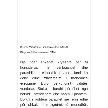
Burimi: Ministria e Financave dhe INSTAT
Përpunimi dhe komentet: ODA
Një ndër shkaqet kryesore për tu
konsideruar në përllogaritjet dhe
parashikimet e borxhit në vitet e fundit ka
qenë edhe zhvlerësimi i monedhës
europiane Euro përkundrejt valutës
vendase. Stoku i borxhi përbëhet nga
borxhi i brendshëm dhe borxhi i jashtëm.
Borxhi i jashtëm paraqitet me rënie edhe
për shkak të mbiçmimit të monedhës