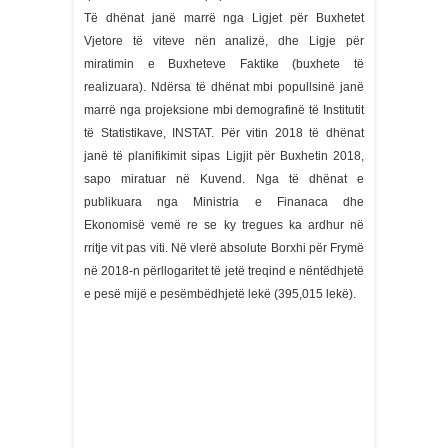
Të dhënat janë marrë nga Ligjet për Buxhetet
Vjetore të viteve nën analizë, dhe Ligje për
miratimin e Buxheteve Faktike (buxhete të
realizuara). Ndërsa të dhënat mbi popullsinë janë
marrë nga projeksione mbi demografinë të Institutit
të Statistikave, INSTAT. Për vitin 2018 të dhënat
janë të planifikimit sipas Ligjit për Buxhetin 2018,
sapo miratuar në Kuvend. Nga të dhënat e
publikuara nga Ministria e Finanaca dhe
Ekonomisë vemë re se ky tregues ka ardhur në
rritje vit pas viti. Në vlerë absolute Borxhi për Frymë
në 2018-n përllogaritet të jetë treqind e nëntëdhjetë
e pesë mijë e pesëmbëdhjetë lekë (395,015 lekë).