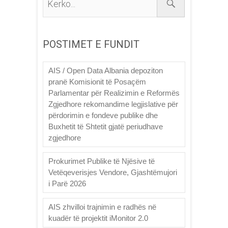
POSTIMET E FUNDIT
AIS / Open Data Albania depoziton
pranë Komisionit të Posaçëm
Parlamentar për Realizimin e Reformës
Zgjedhore rekomandime legjislative për
përdorimin e fondeve publike dhe
Buxhetit të Shtetit gjatë periudhave
zgjedhore
Prokurimet Publike të Njësive të
Vetëqeverisjes Vendore, Gjashtëmujori
i Parë 2026
AIS zhvilloi trajnimin e radhës në
kuadër të projektit iMonitor 2.0