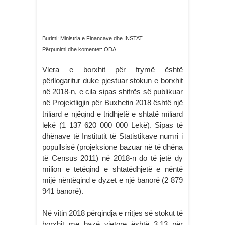
Burimi: Ministria e Financave dhe INSTAT
Përpunimi dhe komentet: ODA
Vlera e borxhit për frymë është
përllogaritur duke pjestuar stokun e borxhit
në 2018-n, e cila sipas shifrës së publikuar
në Projektligjin për Buxhetin 2018 është një
triliard e njëqind e tridhjetë e shtatë miliard
lekë (1 137 620 000 000 Lekë). Sipas të
dhënave të Institutit të Statistikave numri i
popullsisë (projeksione bazuar në të dhëna
të Census 2011) në 2018-n do të jetë dy
milion e tetëqind e shtatëdhjetë e nëntë
mijë nëntëqind e dyzet e një banorë (2 879
941 banorë).
Në vitin 2018 përqindja e rritjes së stokut të
borxhit me bazë vjetore është 3.13 për