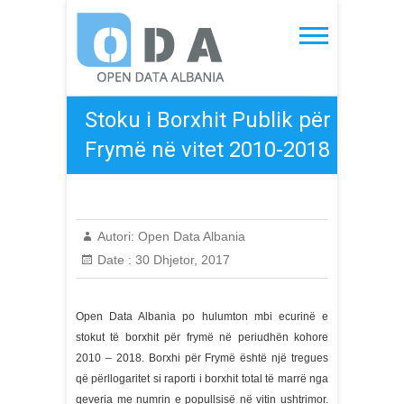
Skip
to
Open Data Albania
content
Stoku i Borxhit Publik për
Frymë në vitet 2010-2018
Autori:
Open Data Albania
Date :
30 Dhjetor, 2017
Open Data Albania po hulumton mbi ecurinë e
stokut të borxhit për frymë në periudhën kohore
2010 – 2018. Borxhi për Frymë është një tregues
që përllogaritet si raporti i borxhit total të marrë nga
qeveria me numrin e popullsisë në vitin ushtrimor.