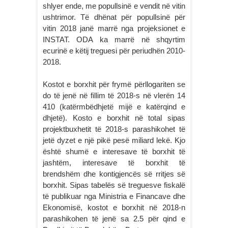
shlyer ende, me popullsinë e vendit në vitin
ushtrimor. Të dhënat për popullsinë për
vitin 2018 janë marrë nga projeksionet e
INSTAT. ODA ka marrë në shqyrtim
ecurinë e këtij treguesi për periudhën 2010-
2018.
Kostot e borxhit për frymë përllogariten se
do të jenë në fillim të 2018-s në vlerën 14
410 (katërmbëdhjetë mijë e katërqind e
dhjetë). Kosto e borxhit në total sipas
projektbuxhetit të 2018-s parashikohet të
jetë dyzet e një pikë pesë miliard lekë. Kjo
është shumë e interesave të borxhit të
jashtëm, interesave të borxhit të
brendshëm dhe kontigjencës së rritjes së
borxhit. Sipas tabelës së treguesve fiskalë
të publikuar nga Ministria e Financave dhe
Ekonomisë, kostot e borxhit në 2018-n
parashikohen të jenë sa 2.5 për qind e