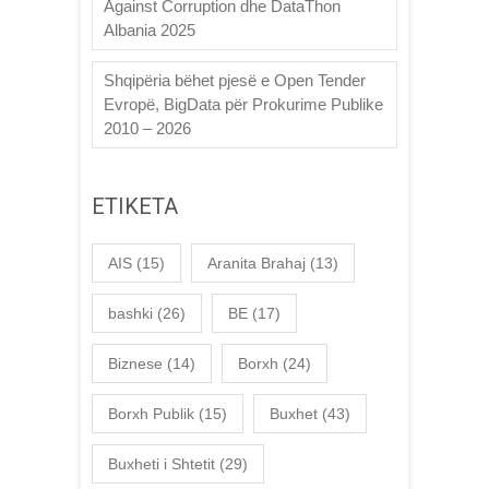
Against Corruption dhe DataThon
Albania 2025
Shqipëria bëhet pjesë e Open Tender
Evropë, BigData për Prokurime Publike
2010 – 2026
ETIKETA
AIS
(15)
Aranita Brahaj
(13)
bashki
(26)
BE
(17)
Biznese
(14)
Borxh
(24)
Borxh Publik
(15)
Buxhet
(43)
Buxheti i Shtetit
(29)