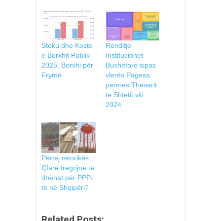
Stoku dhe Kosto
Renditje
e Borxhit Publik
Institucionet
2025. Borxhi për
Buxhetore sipas
Frymë
vlerës Pagesa
përmes Thesarit
të Shtetit viti
2024
Përtej retorikës:
Çfarë tregojnë të
dhënat për PPP-
të në Shqipëri?
Related Posts: