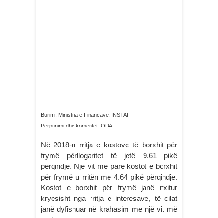
Burimi: Ministria e Financave, INSTAT
Përpunimi dhe komentet: ODA
Në 2018-n rritja e kostove të borxhit për
frymë përllogaritet të jetë 9.61 pikë
përqindje. Një vit më parë kostot e borxhit
për frymë u rritën me 4.64 pikë përqindje.
Kostot e borxhit për frymë janë nxitur
kryesisht nga rritja e interesave, të cilat
janë dyfishuar në krahasim me një vit më