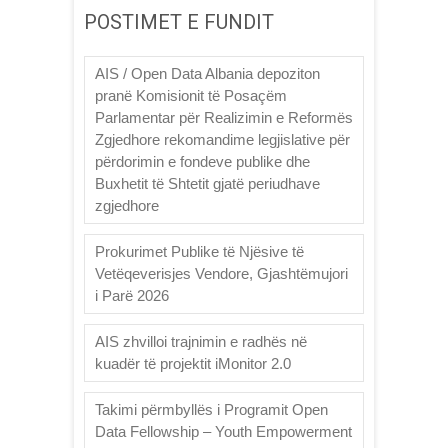
POSTIMET E FUNDIT
AIS / Open Data Albania depoziton
pranë Komisionit të Posaçëm
Parlamentar për Realizimin e Reformës
Zgjedhore rekomandime legjislative për
përdorimin e fondeve publike dhe
Buxhetit të Shtetit gjatë periudhave
zgjedhore
Prokurimet Publike të Njësive të
Vetëqeverisjes Vendore, Gjashtëmujori
i Parë 2026
AIS zhvilloi trajnimin e radhës në
kuadër të projektit iMonitor 2.0
Takimi përmbyllës i Programit Open
Data Fellowship – Youth Empowerment