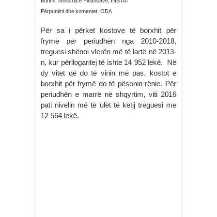
Burimi: Ministria e Financave, INSTAT
Përpunimi dhe komentet: ODA
Për sa i përket kostove të borxhit për
frymë për periudhën nga 2010-2018,
treguesi shënoi vlerën më të lartë në 2013-
n, kur përllogaritej të ishte 14 952 lekë. Në
dy vitet që do të vinin më pas, kostot e
borxhit për frymë do të pësonin rënie. Për
periudhën e marrë në shqyrtim, viti 2016
pati nivelin më të ulët të këtij treguesi me
12 564 lekë.