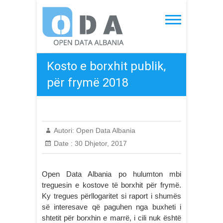
Skip
to
Open Data Albania
content
Kosto e borxhit publik,
për frymë 2018
Autori:
Open Data Albania
Date :
30 Dhjetor, 2017
Open Data Albania po hulumton mbi
treguesin e kostove të borxhit për frymë.
Ky tregues përllogaritet si raport i shumës
së interesave që paguhen nga buxheti i
shtetit për borxhin e marrë, i cili nuk është