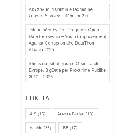
AIS zhvilloi trajnimin e radhës në
kuadër të projektit iMonitor 2.0
Takimi përmbyllës i Programit Open
Data Fellowship – Youth Empowerment
Against Corruption dhe DataThon
Albania 2025
Shqipëria bëhet pjesë e Open Tender
Evropë, BigData për Prokurime Publike
2010 – 2026
ETIKETA
AIS
(15)
Aranita Brahaj
(13)
bashki
(26)
BE
(17)