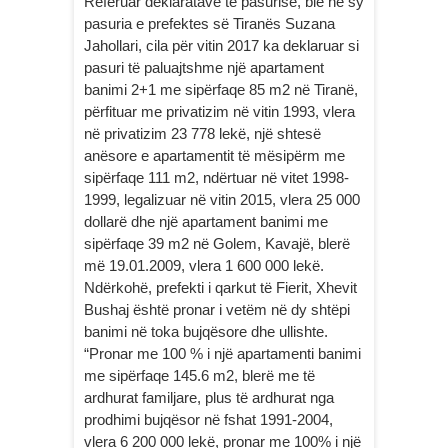
Referuar deklaratave të pasurisë, bie në sy
pasuria e prefektes së Tiranës Suzana
Jahollari, cila për vitin 2017 ka deklaruar si
pasuri të paluajtshme një apartament
banimi 2+1 me sipërfaqe 85 m2 në Tiranë,
përfituar me privatizim në vitin 1993, vlera
në privatizim 23 778 lekë, një shtesë
anësore e apartamentit të mësipërm me
sipërfaqe 111 m2, ndërtuar në vitet 1998-
1999, legalizuar në vitin 2015, vlera 25 000
dollarë dhe një apartament banimi me
sipërfaqe 39 m2 në Golem, Kavajë, blerë
më 19.01.2009, vlera 1 600 000 lekë.
Ndërkohë, prefekti i qarkut të Fierit, Xhevit
Bushaj është pronar i vetëm në dy shtëpi
banimi në toka bujqësore dhe ullishte.
“Pronar me 100 % i një apartamenti banimi
me sipërfaqe 145.6 m2, blerë me të
ardhurat familjare, plus të ardhurat nga
prodhimi bujqësor në fshat 1991-2004,
vlera 6 200 000 lekë, pronar me 100% i një