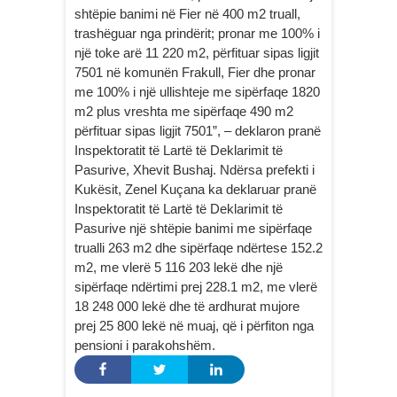
shtëpie banimi në Fier në 400 m2 truall,
trashëguar nga prindërit; pronar me 100% i
një toke arë 11 220 m2, përfituar sipas ligjit
7501 në komunën Frakull, Fier dhe pronar
me 100% i një ullishteje me sipërfaqe 1820
m2 plus vreshta me sipërfaqe 490 m2
përfituar sipas ligjit 7501”, – deklaron pranë
Inspektoratit të Lartë të Deklarimit të
Pasurive, Xhevit Bushaj. Ndërsa prefekti i
Kukësit, Zenel Kuçana ka deklaruar pranë
Inspektoratit të Lartë të Deklarimit të
Pasurive një shtëpie banimi me sipërfaqe
trualli 263 m2 dhe sipërfaqe ndërtese 152.2
m2, me vlerë 5 116 203 lekë dhe një
sipërfaqe ndërtimi prej 228.1 m2, me vlerë
18 248 000 lekë dhe të ardhurat mujore
prej 25 800 lekë në muaj, që i përfiton nga
pensioni i parakohshëm.