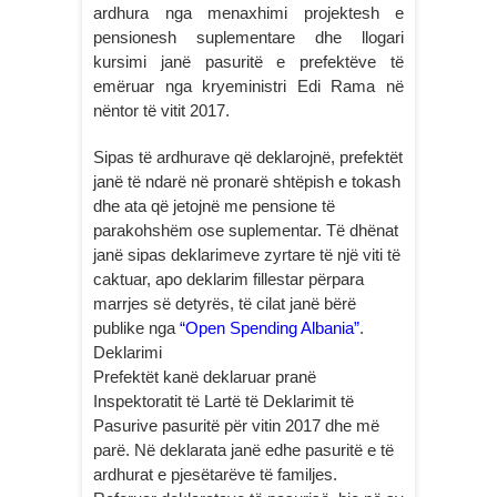
ardhura nga menaxhimi projektesh e
pensionesh suplementare dhe llogari
kursimi janë pasuritë e prefektëve të
emëruar nga kryeministri Edi Rama në
nëntor të vitit 2017.
Sipas të ardhurave që deklarojnë, prefektët
janë të ndarë në pronarë shtëpish e tokash
dhe ata që jetojnë me pensione të
parakohshëm ose suplementar. Të dhënat
janë sipas deklarimeve zyrtare të një viti të
caktuar, apo deklarim fillestar përpara
marrjes së detyrës, të cilat janë bërë
publike nga
“Open Spending Albania”
.
Deklarimi
Prefektët kanë deklaruar pranë
Inspektoratit të Lartë të Deklarimit të
Pasurive pasuritë për vitin 2017 dhe më
parë. Në deklarata janë edhe pasuritë e të
ardhurat e pjesëtarëve të familjes.