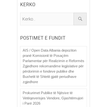
KERKO
Kerko...
POSTIMET E FUNDIT
AIS / Open Data Albania depoziton
pranë Komisionit të Posaçëm
Parlamentar për Realizimin e Reformës
Zgjedhore rekomandime legjislative për
përdorimin e fondeve publike dhe
Buxhetit të Shtetit gjatë periudhave
zgjedhore
Prokurimet Publike të Njësive të
Vetëqeverisjes Vendore, Gjashtëmujori
i Parë 2026