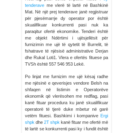
tenderave
me vlerë të lartë në Bashkinë
Mat. Në një prej tenderave janë regjistruar
për pjesëmarrje dy operator por është
skualifikuar konkurrenti pasi nuk ka
paraqitur ofertë ekonomike. Tenderi është
me objekt Ndërtimi i ujësjellësit për
furnizimin me ujë të qytetit të Burrelit, të
fshatrave të njësisë administrative Derjan
dhe Rukal Loti1. Vlera e ofertës fituese pa
TVSh është 557 546 953 Lekë.
Po linjat me furnizim me ujë kësaj radhe
me njësinë e qeverisjes vendore Belsh na
shfaqen në listimin e Operatorëve
ekonomik që vlerësohen me redflag, pasi
kanë fituar procedura ku janë skualifikuar
operatorë të tjerë duke mbetur në garë
vetëm fituesi. Bashkimi i kompanive
Ergi
shpk
dhe
2T shpk
kanë fituar me ofertë më
të lartë se konkurrenti pasi ky i fundit është