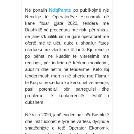
Në portalin
NdiqParatë
po publikojmë një
Renditje të Operatorëve Ekonomik që
kanë fituar gjatë 2020, tendera me
Bashkitë në procedura me risk, për shkak
se janë s’kualifikuar në garë operatorët me
ofertë më të ulët, duke u shpallur fitues
ofertuesi me vlerë më të lartë. Kjo renditje
po bëhet në kuadër të vlerësimit me
redflags, për indicie që kërkon monitorim,
auditim dhe hetim në tenderime. Këto lloj
tenderimesh marrin një shenjë me Flamur
të Kuq si procedura ku kërkohet vëmendje,
pasi potenciali për parregullsi dhe
probleme të konkurrencës është i
dukshëm.
Në vitin 2020, janë evidentuar për Bashkitë
dhe institucionet e tyre në vartësi, dyqind e
shtatëdhjetë e tetë Operator Ekonomik