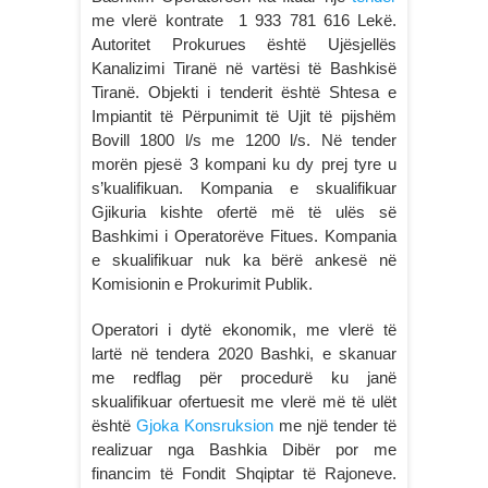
me vlerë kontrate 1 933 781 616 Lekë.
Autoritet Prokurues është Ujësjellës
Kanalizimi Tiranë në vartësi të Bashkisë
Tiranë. Objekti i tenderit është Shtesa e
Impiantit të Përpunimit të Ujit të pijshëm
Bovill 1800 l/s me 1200 l/s. Në tender
morën pjesë 3 kompani ku dy prej tyre u
s’kualifikuan. Kompania e skualifikuar
Gjikuria kishte ofertë më të ulës së
Bashkimi i Operatorëve Fitues. Kompania
e skualifikuar nuk ka bërë ankesë në
Komisionin e Prokurimit Publik.
Operatori i dytë ekonomik, me vlerë të
lartë në tendera 2020 Bashki, e skanuar
me redflag për procedurë ku janë
skualifikuar ofertuesit me vlerë më të ulët
është
Gjoka Konsruksion
me një tender të
realizuar nga Bashkia Dibër por me
financim të Fondit Shqiptar të Rajoneve.