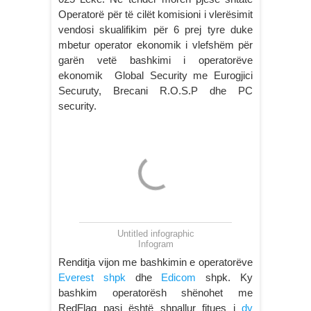
Operatorë për të cilët komisioni i vlerësimit
vendosi skualifikim për 6 prej tyre duke
mbetur operator ekonomik i vlefshëm për
garën vetë bashkimi i operatorëve
ekonomik Global Security me Eurogjici
Securuty, Brecani R.O.S.P dhe PC
security.
Untitled infographic
Infogram
Renditja vijon me bashkimin e operatorëve
Everest shpk
dhe
Edicom
shpk. Ky
bashkim operatorësh shënohet me
RedFlag pasi është shpallur fitues i
dy