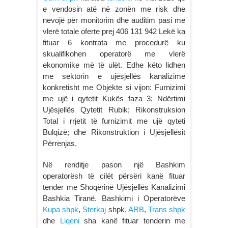
e vendosin atë në zonën me risk dhe
nevojë për monitorim dhe auditim pasi me
vlerë totale oferte prej 406 131 942 Lekë ka
fituar 6 kontrata me procedurë ku
skualifikohen operatorë me vlerë
ekonomike më të ulët. Edhe këto lidhen
me sektorin e ujësjellës kanalizime
konkretisht me Objekte si vijon: Furnizimi
me ujë i qytetit Kukës faza 3; Ndërtimi
Ujësjellës Qytetit Rubik; Rikonstruksion
Total i rrjetit të furnizimit me ujë qyteti
Bulqizë; dhe Rikonstruktion i Ujësjellësit
Përrenjas.
Në renditje pason një Bashkim
operatorësh të cilët përsëri kanë fituar
tender me Shoqërinë Ujësjellës Kanalizimi
Bashkia Tiranë. Bashkimi i Operatorëve
Kupa shpk
,
Sterkaj
shpk,
ARB
,
Trans shpk
dhe
Liqeni
sha kanë fituar tenderin me