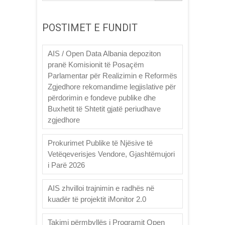
POSTIMET E FUNDIT
AIS / Open Data Albania depoziton
pranë Komisionit të Posaçëm
Parlamentar për Realizimin e Reformës
Zgjedhore rekomandime legjislative për
përdorimin e fondeve publike dhe
Buxhetit të Shtetit gjatë periudhave
zgjedhore
Prokurimet Publike të Njësive të
Vetëqeverisjes Vendore, Gjashtëmujori
i Parë 2026
AIS zhvilloi trajnimin e radhës në
kuadër të projektit iMonitor 2.0
Takimi përmbyllës i Programit Open