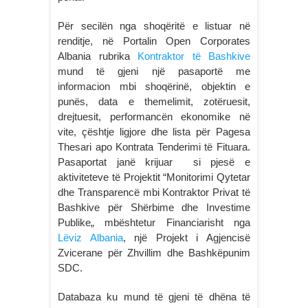
Për secilën nga shoqëritë e listuar në
renditje, në Portalin Open Corporates
Albania rubrika
Kontraktor të Bashkive
mund të gjeni një pasaportë me
informacion mbi shoqërinë, objektin e
punës, data e themelimit, zotëruesit,
drejtuesit, performancën ekonomike në
vite, çështje ligjore dhe lista për Pagesa
Thesari apo Kontrata Tenderimi të Fituara.
Pasaportat janë krijuar si pjesë e
aktiviteteve të Projektit “Monitorimi Qytetar
dhe Transparencë mbi Kontraktor Privat të
Bashkive për Shërbime dhe Investime
Publike„ mbështetur Financiarisht nga
Lëviz Albania
, një Projekt i Agjencisë
Zvicerane për Zhvillim dhe Bashkëpunim
SDC.
Databaza ku mund të gjeni të dhëna të