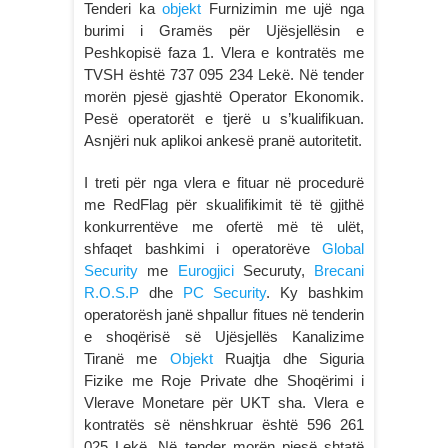
Tenderi ka
objekt
Furnizimin me ujë nga
burimi i Gramës për Ujësjellësin e
Peshkopisë faza 1. Vlera e kontratës me
TVSH është 737 095 234 Lekë. Në tender
morën pjesë gjashtë Operator Ekonomik.
Pesë operatorët e tjerë u s’kualifikuan.
Asnjëri nuk aplikoi ankesë pranë autoritetit.
I treti për nga vlera e fituar në procedurë
me RedFlag për skualifikimit të të gjithë
konkurrentëve me ofertë më të ulët,
shfaqet bashkimi i operatorëve
Global
Security
me
Eurogjici
Securuty,
Brecani
R.O.S.P
dhe
PC Security
. Ky bashkim
operatorësh janë shpallur fitues në tenderin
e shoqërisë së Ujësjellës Kanalizime
Tiranë me
Objekt
Ruajtja dhe Siguria
Fizike me Roje Private dhe Shoqërimi i
Vlerave Monetare për UKT sha. Vlera e
kontratës së nënshkruar është 596 261
025 Lekë. Në tender morën pjesë shtatë