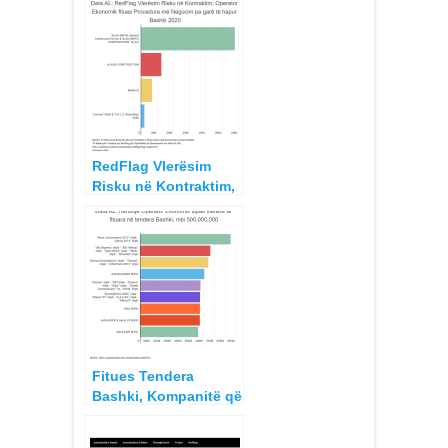
RedFlag Vlerësim
Risku në Kontraktim,
Operator Ekonomik
fitues Procedura me
Negocim pa garë të
hapur Bashki 2020
Fitues Tendera
Bashki, Kompanitë që
po Rindërtojnë
Shqipërinë Pas