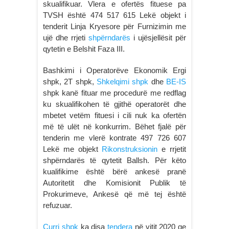
skualifikuar. Vlera e ofertës fituese pa
TVSH është 474 517 615 Lekë objekt i
tenderit Linja Kryesore për Furnizimin me
ujë dhe rrjeti
shpërndarës
i ujësjellësit për
qytetin e Belshit Faza III.
Bashkimi i Operatorëve Ekonomik Ergi
shpk, 2T shpk,
Shkelqimi shpk
dhe
BE-IS
shpk kanë fituar me procedurë me redflag
ku skualifikohen të gjithë operatorët dhe
mbetet vetëm fituesi i cili nuk ka ofertën
më të ulët në konkurrim. Bëhet fjalë për
tenderin me vlerë kontrate 497 726 607
Lekë me objekt
Rikonstruksionin
e rrjetit
shpërndarës të qytetit Ballsh. Për këto
kualifikime është bërë ankesë pranë
Autoritetit dhe Komisionit Publik të
Prokurimeve, Ankesë që më tej është
refuzuar.
Curri shpk
ka disa
tendera
në vitit 2020 qe