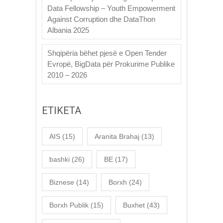
Data Fellowship – Youth Empowerment
Against Corruption dhe DataThon
Albania 2025
Shqipëria bëhet pjesë e Open Tender
Evropë, BigData për Prokurime Publike
2010 – 2026
ETIKETA
AIS
(15)
Aranita Brahaj
(13)
bashki
(26)
BE
(17)
Biznese
(14)
Borxh
(24)
Borxh Publik
(15)
Buxhet
(43)