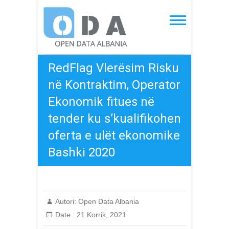
Skip
to
Open Data Albania
content
RedFlag Vlerësim Risku
në Kontraktim, Operator
Ekonomik fitues në
tender ku s’kualifikohen
oferta e ulët ekonomike
Bashki 2020
Autori:
Open Data Albania
Date :
21 Korrik, 2021