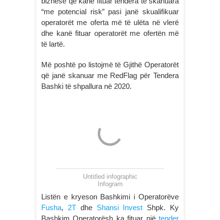
biznese që kanë fituar tendera të skanuara
“me potencial risk” pasi janë skualifikuar
operatorët me oferta më të ulëta në vlerë
dhe kanë fituar operatorët me ofertën më
të lartë.
Më poshtë po listojmë të Gjithë Operatorët
që janë skanuar me RedFlag për Tendera
Bashki të shpallura në 2020.
Untitled infographic
Infogram
Listën e kryeson Bashkimi i Operatorëve
Fusha
,
2T
dhe
Shansi Invest
Shpk. Ky
Bashkim Operatorësh ka fituar një
tender