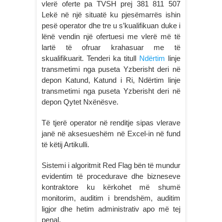
vlerë oferte pa TVSH prej 381 811 507
Lekë në një situatë ku pjesëmarrës ishin
pesë operator dhe tre u s’kualifikuan duke i
lënë vendin një ofertuesi me vlerë më të
lartë të ofruar krahasuar me të
skualifikuarit. Tenderi ka titull
Ndërtim
linje
transmetimi nga puseta Yzberisht deri në
depon Katund, Katund i Ri, Ndërtim linje
transmetimi nga puseta Yzberisht deri në
depon Qytet Nxënësve.
Të tjerë operator në renditje sipas vlerave
janë në aksesueshëm në Excel-in në fund
të këtij Artikulli.
Sistemi i algoritmit Red Flag bën të mundur
evidentim të procedurave dhe bizneseve
kontraktore ku kërkohet më shumë
monitorim, auditim i brendshëm, auditim
ligjor dhe hetim administrativ apo më tej
penal.