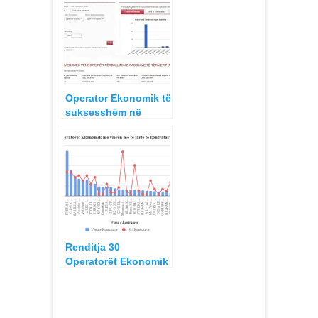
Tërmetit, Renditje
Mars 2020 – Maj 2021
Operator Ekonomik të
suksesshëm në
tenderime Programi i
Rindërtimit për
bashkitë pas
Tërmetit, Renditje
sipas Vlerës deri
Tetor 2021
Renditja 30
Operatorët Ekonomik
me vlerën më të lartë
të kontratave të
lidhur me Bashki,
korrik 2015 – janar