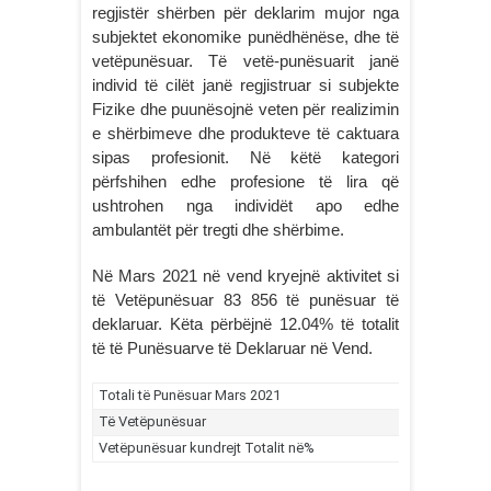
regjistër shërben për deklarim mujor nga
subjektet ekonomike punëdhënëse, dhe të
vetëpunësuar. Të vetë-punësuarit janë
individ të cilët janë regjistruar si subjekte
Fizike dhe puunësojnë veten për realizimin
e shërbimeve dhe produkteve të caktuara
sipas profesionit. Në këtë kategori
përfshihen edhe profesione të lira që
ushtrohen nga individët apo edhe
ambulantët për tregti dhe shërbime.
Në Mars 2021 në vend kryejnë aktivitet si
të Vetëpunësuar 83 856 të punësuar të
deklaruar. Këta përbëjnë 12.04% të totalit
të të Punësuarve të Deklaruar në Vend.