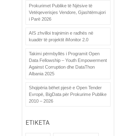
Prokurimet Publike të Njësive të
Vetëqeverisjes Vendore, Gjashtëmujori
i Parë 2026
AIS zhvilloi trajnimin e radhës në
kuadër të projektit iMonitor 2.0
Takimi përmbyllës i Programit Open
Data Fellowship – Youth Empowerment
Against Corruption dhe DataThon
Albania 2025
Shqipëria bëhet pjesë e Open Tender
Evropë, BigData për Prokurime Publike
2010 – 2026
ETIKETA