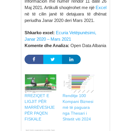
Informacion me numër rendor 11 datë 26
Maj 2021. Artikulli shoqërohet me një
Excel
në të cilin janë të detajuara të dhënat
periudha Janar 2020 deri Mars 2021.
Shkarko excel:
Ecuria Vetëpunësimi,
Janar 2020 – Mars 2021
Komente dhe Analiza:
Open Data Albania
RREZIQET E
Renditje 100
LIGJIT PËR
Kompani Biznesi
MARRËVESHJE
më të paguara
PËR PAQEN
nga Thesari i
FISKALE
Shtetit viti 2024