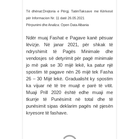
Të dhënat:Drejtoria e Përgj. TatimTaksave me Kërkesë
për Informacion Nr. 11 datë 26.05.2021
Përpunimi dhe Analiza: Open Data Albania
Ndër muaj Fashat e Pagave kanë pësuar
lëvizje. Në janar 2021, për shkak të
ndryshimit të Pagës Minimale dhe
vendosjes së detyrimit për pagë minimale
jo më pak se 30 mijë lekë, ka patur një
spostim të pagave nën 26 mijë tek Fasha
26 – 30 Mijë lekë. Gradualisht ky spostim
ka vijuar në të tre muajt e parë të vitit.
Muaji Prill 2020 është edhe muaji me
tkurrje të Punësimit në total dhe të
punësimit sipas deklarim pagës në pjesën
kryesore të fashave.