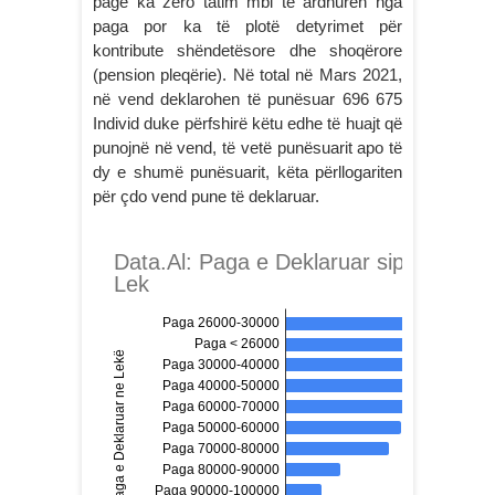
pagë ka zero tatim mbi të ardhurën nga
paga por ka të plotë detyrimet për
kontribute shëndetësore dhe shoqërore
(pension pleqërie). Në total në Mars 2021,
në vend deklarohen të punësuar 696 675
Individ duke përfshirë këtu edhe të huajt që
punojnë në vend, të vetë punësuarit apo të
dy e shumë punësuarit, këta përllogariten
për çdo vend pune të deklaruar.