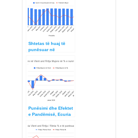
Shtetas të huaj të
punësuar në
Republiken e
Shqipërisë periudha
Janar 2020 – Mars
2021
Punësimi dhe Efektet
e Pandëmisë, Ecuria
Janar 2020 – Mars
2021