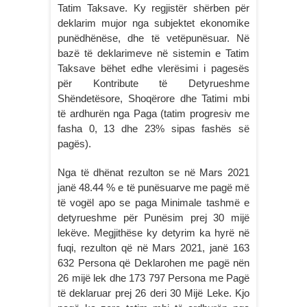
Tatim Taksave. Ky regjistër shërben për
deklarim mujor nga subjektet ekonomike
punëdhënëse, dhe të vetëpunësuar. Në
bazë të deklarimeve në sistemin e Tatim
Taksave bëhet edhe vlerësimi i pagesës
për Kontribute të Detyrueshme
Shëndetësore, Shoqërore dhe Tatimi mbi
të ardhurën nga Paga (tatim progresiv me
fasha 0, 13 dhe 23% sipas fashës së
pagës).
Nga të dhënat rezulton se në Mars 2021
janë 48.44 % e të punësuarve me pagë më
të vogël apo se paga Minimale tashmë e
detyrueshme për Punësim prej 30 mijë
lekëve. Megjithëse ky detyrim ka hyrë në
fuqi, rezulton që në Mars 2021, janë 163
632 Persona që Deklarohen me pagë nën
26 mijë lek dhe 173 797 Persona me Pagë
të deklaruar prej 26 deri 30 Mijë Leke. Kjo