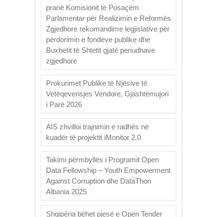
pranë Komisionit të Posaçëm
Parlamentar për Realizimin e Reformës
Zgjedhore rekomandime legjislative për
përdorimin e fondeve publike dhe
Buxhetit të Shtetit gjatë periudhave
zgjedhore
Prokurimet Publike të Njësive të
Vetëqeverisjes Vendore, Gjashtëmujori
i Parë 2026
AIS zhvilloi trajnimin e radhës në
kuadër të projektit iMonitor 2.0
Takimi përmbyllës i Programit Open
Data Fellowship – Youth Empowerment
Against Corruption dhe DataThon
Albania 2025
Shqipëria bëhet pjesë e Open Tender