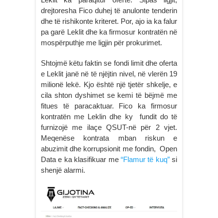
drejtoresha Fico duhej të anulonte tenderin
dhe të rishikonte kriteret. Por, ajo ia ka falur
pa garë Leklit dhe ka firmosur kontratën në
mospërputhje me ligjin për prokurimet.
Shtojmë këtu faktin se fondi limit dhe oferta
e Leklit janë në të njëjtin nivel, në vlerën 19
milionë lekë. Kjo është një tjetër shkelje, e
cila shton dyshimet se kemi të bëjmë me
fitues të paracaktuar. Fico ka firmosur
kontratën me Leklin dhe ky fundit do të
furnizojë me ilaçe QSUT-në për 2 vjet.
Meqenëse kontrata mban riskun e
abuzimit dhe korrupsionit me fondin, Open
Data e ka klasifikuar me
“Flamur të kuq”
si
shenjë alarmi.