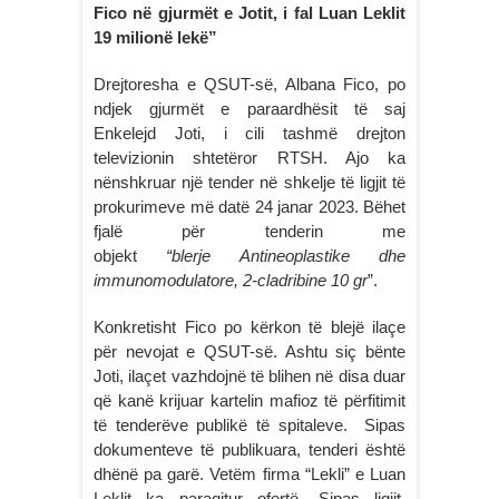
Fico në gjurmët e Jotit, i fal Luan Leklit
19 milionë lekë”
Drejtoresha e QSUT-së, Albana Fico, po
ndjek gjurmët e paraardhësit të saj
Enkelejd Joti, i cili tashmë drejton
televizionin shtetëror RTSH. Ajo ka
nënshkruar një tender në shkelje të ligjit të
prokurimeve më datë 24 janar 2023. Bëhet
fjalë për tenderin me
objekt
“blerje Antineoplastike dhe
immunomodulatore, 2-cladribine 10 gr
”.
Konkretisht Fico po kërkon të blejë ilaçe
për nevojat e QSUT-së. Ashtu siç bënte
Joti, ilaçet vazhdojnë të blihen në disa duar
që kanë krijuar kartelin mafioz të përfitimit
të tenderëve publikë të spitaleve. Sipas
dokumenteve të publikuara, tenderi është
dhënë pa garë. Vetëm firma “Lekli” e Luan
Leklit ka paraqitur ofertë. Sipas ligjit,