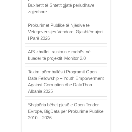
Buxhetit të Shtetit gjatë periudhave
zgjedhore
Prokurimet Publike të Njësive të
Vetëqeverisjes Vendore, Gjashtëmujori
i Parë 2026
AIS zhvilloi trajnimin e radhës në
kuadër të projektit iMonitor 2.0
Takimi përmbyllës i Programit Open
Data Fellowship – Youth Empowerment
Against Corruption dhe DataThon
Albania 2025
Shqipëria bëhet pjesë e Open Tender
Evropë, BigData për Prokurime Publike
2010 – 2026