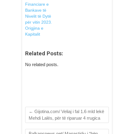
Financiare e
Bankave të
Nivelit të Dytë
për vitin 2023.
Origjina e
Kapitalit
Related Posts:
No related posts.
←
Gijotina.com/ Veliaj i fal 1.6 mld lekë
Mehdi Lalës, për të riparuar 4 rrugica
Balkansnews.net/ Manastirliu i “bën