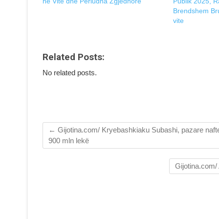
në Vite dhe Periudha Zgjedhore
Publik 2025, R
Brendshem Bru
vite
Related Posts:
No related posts.
←
Gijotina.com/ Kryebashkiaku Subashi, pazare nafte
900 mln lekë
Gijotina.com/ 