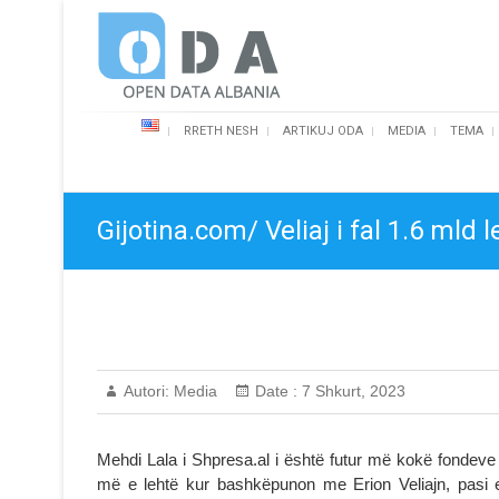
Skip
Open Data Albania
to
content
RRETH NESH
ARTIKUJ ODA
MEDIA
TEMA
Gijotina.com/ Veliaj i fal 1.6 mld 
Autori:
Media
Date :
7 Shkurt, 2023
Mehdi Lala i Shpresa.al i është futur më kokë fondeve
më e lehtë kur bashkëpunon me Erion Veliajn, pasi e