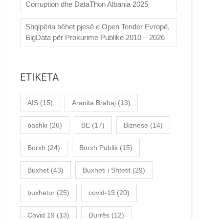
Corruption dhe DataThon Albania 2025
Shqipëria bëhet pjesë e Open Tender Evropë,
BigData për Prokurime Publike 2010 – 2026
ETIKETA
AIS
(15)
Aranita Brahaj
(13)
bashki
(26)
BE
(17)
Biznese
(14)
Borxh
(24)
Borxh Publik
(15)
Buxhet
(43)
Buxheti i Shtetit
(29)
buxhetor
(25)
covid-19
(20)
Covid 19
(13)
Durrës
(12)