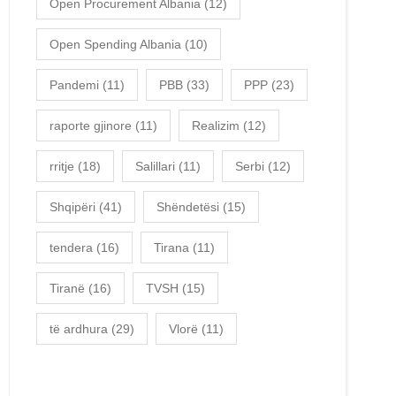
Open Procurement Albania
(12)
Open Spending Albania
(10)
Pandemi
(11)
PBB
(33)
PPP
(23)
raporte gjinore
(11)
Realizim
(12)
rritje
(18)
Salillari
(11)
Serbi
(12)
Shqipëri
(41)
Shëndetësi
(15)
tendera
(16)
Tirana
(11)
Tiranë
(16)
TVSH
(15)
të ardhura
(29)
Vlorë
(11)