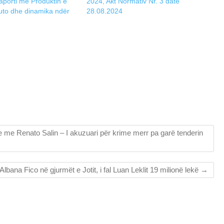
aporti me Produktin e
2024, Akt Normativ Nr. 3 datë
to dhe dinamika ndër
28.08.2024
 me Renato Salin – I akuzuari për krime merr pa garë tenderin
Albana Fico në gjurmët e Jotit, i fal Luan Leklit 19 milionë lekë
→