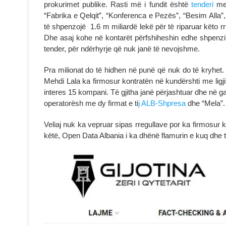
prokurimet publike. Rasti më i fundit është
tenderi
me 
“Fabrika e Qelqit”, “Konferenca e Pezës”, “Besim Alla”,
të shpenzojë 1.6 m miliardë lekë për të riparuar këto rru
Dhe asaj kohe në kontarët përfshiheshin edhe shpenzim
tender, për ndërhyrje që nuk janë të nevojshme.
Pra milionat do të hidhen në punë që nuk do të kryhet
Mehdi Lala ka firmosur kontratën në kundërshti me lig
interes 15 kompani. Të gjitha janë përjashtuar dhe në ga
operatorësh me dy firmat e ti
j ALB-Shpresa
dhe “Mela”.
Veliaj nuk ka vepruar sipas rregullave por ka firmosur k
këtë, Open Data Albania i ka dhënë flamurin e kuq dhe t