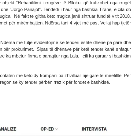
objekt “Rehabilitimi i rrugëve të Bllokut që kufizohet nga rrugët
 dhe “Jorgo Panajot”. Tendedr i haur nga bashkia Tiranë, e cila do
gica. Në fakt të gjitha këto rrugica janë shtruar fund të vitit 2018.
et për mirëmbajtjen. Ndërsa tani 4 vjet më pas, Veliaj hap tjetër
. Ndërsa më tutje evidentojmë se tenderi është dhënë pa garë dhe
jin për prokurimet. Sipas të dhënave për këtë tender kanë shfaqur
rë ka mbetur firma e paraqitur nga Lala, i cili ka garuar si bashkim
ontatën me këto dy kompani pa zhvilluar një garë të mirëfilltë. Për
regon se ky tender përbën rrezik për fondet e bashkisë.