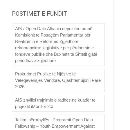
POSTIMET E FUNDIT
AIS / Open Data Albania depoziton pranë
Komisionit të Posaçëm Parlamentar për
Realizimin e Reformës Zgjedhore
rekomandime legjislative për përdorimin e
fondeve publike dhe Buxhetit të Shtetit gjatë
periudhave zgjedhore
Prokurimet Publike të Njësive të
Vetëqeverisjes Vendore, Gjashtëmujori i Parë
2026
AIS zhvilloi trajnimin e radhës në kuadër të
projektit iMonitor 2.0
Takimi përmbyllës i Programit Open Data
Fellowship – Youth Empowerment Against