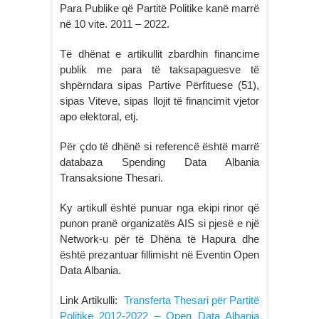
Para Publike që Partitë Politike kanë marrë
në 10 vite. 2011 – 2022.
Të dhënat e artikullit zbardhin financime
publik me para të taksapaguesve të
shpërndara sipas Partive Përfituese (51),
sipas Viteve, sipas llojit të financimit vjetor
apo elektoral, etj.
Për çdo të dhënë si referencë është marrë
databaza Spending Data Albania
Transaksione Thesari.
Ky artikull është punuar nga ekipi rinor që
punon pranë organizatës AIS si pjesë e një
Network-u për të Dhëna të Hapura dhe
është prezantuar fillimisht në Eventin Open
Data Albania.
Link Artikulli:
Transferta Thesari për Partitë
Politike 2012-2022 – Open Data Albania