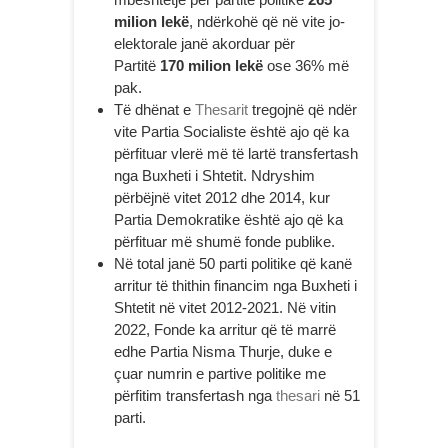
milion lekë
, ndërkohë që në vite jo-
elektorale janë akorduar për
Partitë
170 milion lekë
ose 36% më
pak.
Të dhënat e
Thesarit
tregojnë që ndër
vite Partia Socialiste është ajo që ka
përfituar vlerë më të lartë transfertash
nga Buxheti i Shtetit. Ndryshim
përbëjnë vitet 2012 dhe 2014, kur
Partia Demokratike është ajo që ka
përfituar më shumë fonde publike.
Në total janë 50 parti politike që kanë
arritur të thithin financim nga Buxheti i
Shtetit në vitet 2012-2021. Në vitin
2022, Fonde ka arritur që të marrë
edhe Partia Nisma Thurje, duke e
çuar numrin e partive politike me
përfitim transfertash nga
thesari
në 51
parti.