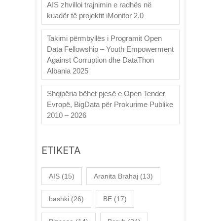
AIS zhvilloi trajnimin e radhës në
kuadër të projektit iMonitor 2.0
Takimi përmbyllës i Programit Open
Data Fellowship – Youth Empowerment
Against Corruption dhe DataThon
Albania 2025
Shqipëria bëhet pjesë e Open Tender
Evropë, BigData për Prokurime Publike
2010 – 2026
ETIKETA
AIS
(15)
Aranita Brahaj
(13)
bashki
(26)
BE
(17)