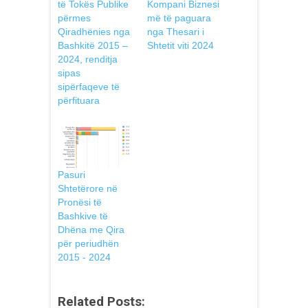
të Tokës Publike
Kompani Biznesi
përmes
më të paguara
Qiradhënies nga
nga Thesari i
Bashkitë 2015 –
Shtetit viti 2024
2024, renditja
sipas
sipërfaqeve të
përfituara
Pasuri
Shtetërore në
Pronësi të
Bashkive të
Dhëna me Qira
për periudhën
2015 - 2024
Related Posts: