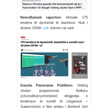
NewsBamob raporton
: Aktuale 175
tendera të dyshimtë të bashkive. Nuk i
druhen SPAK
Link
shkrimi në web
Gazeta Panorama Publikon:
Vetting
zbulon prapaskenat Balluku
(zëvendëskryeministre) dirigjentja e
tenderave te tunelit të Llogarasë –
Supervizimin e fitoi ortaku i Berberit (ish