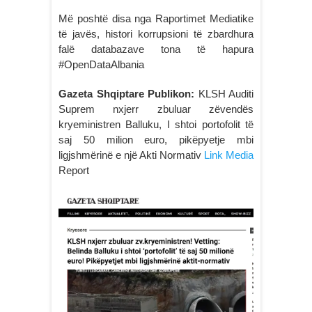
Më poshtë disa nga Raportimet Mediatike
të javës, histori korrupsioni të zbardhura
falë databazave tona të hapura
#OpenDataAlbania
Gazeta Shqiptare Publikon:
KLSH Auditi
Suprem nxjerr zbuluar zëvendës
kryeministren Balluku, I shtoi portofolit të
saj 50 milion euro, pikëpyetje mbi
ligjshmërinë e një Akti Normativ
Link Media
Report