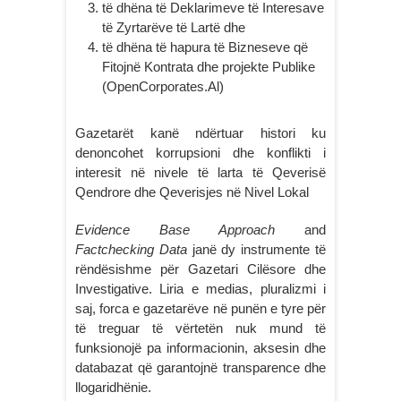
të dhëna të Deklarimeve të Interesave
të Zyrtarëve të Lartë dhe
të dhëna të hapura të Bizneseve që
Fitojnë Kontrata dhe projekte Publike
(OpenCorporates.Al)
Gazetarët kanë ndërtuar histori ku
denoncohet korrupsioni dhe konflikti i
interesit në nivele të larta të Qeverisë
Qendrore dhe Qeverisjes në Nivel Lokal
Evidence Base Approach
and
Factchecking Data
janë dy instrumente të
rëndësishme për Gazetari Cilësore dhe
Investigative. Liria e medias, pluralizmi i
saj, forca e gazetarëve në punën e tyre për
të treguar të vërtetën nuk mund të
funksionojë pa informacionin, aksesin dhe
databazat që garantojnë transparence dhe
llogaridhënie.