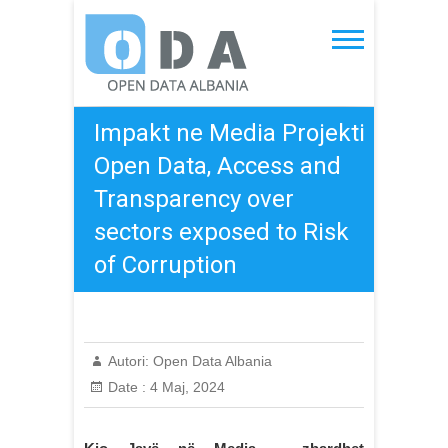
Skip
to
Open Data Albania
content
Impakt ne Media Projekti
Open Data, Access and
Transparency over
sectors exposed to Risk
of Corruption
Autori:
Open Data Albania
Date :
4 Maj, 2024