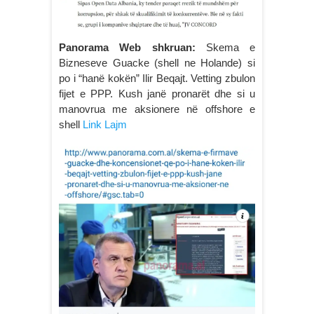
Panorama Web shkruan:
Skema e
Bizneseve Guacke (shell ne Holande) si
po i “hanë kokën” Ilir Beqajt. Vetting zbulon
fijet e PPP. Kush janë pronarët dhe si u
manovrua me aksionere në offshore e
shell
Link Lajm