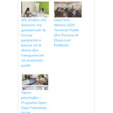
AIS zhvillon Info
DataThon
Sessions me
Albania 2025.
gazetarë për të
Tenderat Publik
forcuar
dhe Persona të
gazetarinë e
Ekspozuar
bazuar në të
Politikisht
dhëna dhe
transparencën
në prokurimin
publik
Takimi
përmbyllës i
Programit Open
Data Fellowship -
Youth