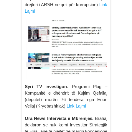
drejtori i ARSH ne qeli për korrupsion)
Link
Lajmi
Syri TV investigon:
Programi Plug –
Kompanitë e dhëndrit të Kujtim Qefaliaj
(deputet) morën 76 tendera nga Erion
Veliaj (Kryebashkiak)
Link Lajmi
Ora News Intervista e Mbrëmjes.
Brahaj
deklaron se nuk kemi Investitor Strategjik
të Huaj janë të njëjtët që marrin koncesione