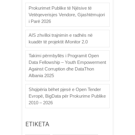
Prokurimet Publike të Njësive të
Vetëqeverisjes Vendore, Gjashtëmujori
i Parë 2026
AIS zhvilloi trajnimin e radhës në
kuadër të projektit iMonitor 2.0
Takimi përmbyllës i Programit Open
Data Fellowship – Youth Empowerment
Against Corruption dhe DataThon
Albania 2025
Shqipëria bëhet pjesë e Open Tender
Evropë, BigData për Prokurime Publike
2010 – 2026
ETIKETA