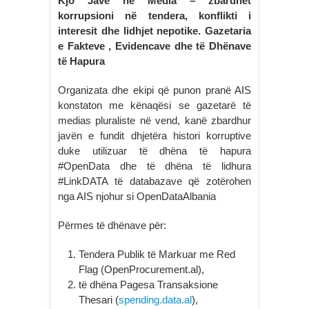
Kjo Javë në Media – zbardhet
korrupsioni në tendera, konflikti i
interesit dhe lidhjet nepotike. Gazetaria
e Fakteve , Evidencave dhe të Dhënave
të Hapura
Organizata dhe ekipi që punon pranë AIS
konstaton me kënaqësi se gazetarë të
medias pluraliste në vend, kanë zbardhur
javën e fundit dhjetëra histori korruptive
duke utilizuar të dhëna të hapura
#OpenData dhe të dhëna të lidhura
#LinkDATA të databazave që zotërohen
nga AIS njohur si OpenDataAlbania
Përmes të dhënave për:
Tendera Publik të Markuar me Red
Flag (OpenProcurement.al),
të dhëna Pagesa Transaksione
Thesari (
spending.data.al
),