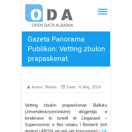
Skip
to
Open Data Albania
content
Gazeta Panorama
Publikon: Vetting zbulon
prapaskenat
Autori:
Media
Date :
6 Maj, 2024
Vetting zbulon prapaskenat: Balluku
(zëvendëskryeministre) dirigjentja e
tenderave te tunelit të Llogarasë –
Supervizimin e fitoi ortaku i Berberit (ish
drejtori i ARSH në qeli për korrupsion)
Link