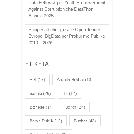
Data Fellowship – Youth Empowerment
Against Corruption dhe DataThon
Albania 2025
Shqipëria bëhet pjesë e Open Tender
Evropë, BigData për Prokurime Publike
2010 – 2026
ETIKETA
AIS
(15)
Aranita Brahaj
(13)
bashki
(26)
BE
(17)
Biznese
(14)
Borxh
(24)
Borxh Publik
(15)
Buxhet
(43)