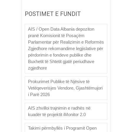
POSTIMET E FUNDIT
AIS / Open Data Albania depoziton
pranë Komisionit të Posaçëm
Parlamentar për Realizimin e Reformës
Zgjedhore rekomandime legjislative për
përdorimin e fondeve publike dhe
Buxhetit të Shtetit gjatë periudhave
zgjedhore
Prokurimet Publike të Njësive të
Vetëqeverisjes Vendore, Gjashtëmujori
i Parë 2026
AIS zhvilloi trajnimin e radhës në
kuadër të projektit iMonitor 2.0
Takimi përmbyllës i Programit Open