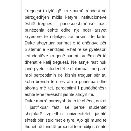
Treguesi i dytë që ka shumë rëndësi në
përzgjedhjen midis këtyre institucioneve
është treguesi i punësueshmërisë, pasi
punëzënia është edhe një ndër arsyet
kryesore të ndjekjes së arsimit të lartë.
Duke shqyrtuar burimet e të dhënave për
Sistemin e Renditjes, vihet re se pyetësori
i studentëve ka qenë burimi i vetëm për të
dhënat e këtij treguesi. Në asnjë rast nuk
janë pyetur studentët e diplomuar më parë
mbi perceptimin që kishin treguar për ta,
koha brenda të cilës ata u punësuan dhe
akoma më tej, perceptimi i punëdhënësit
është lënë tërësisht jashtë shqyrtimi.
Duke marrë parasysh këto të dhëna, duket
i justifikuar fakti se përse studentët
shqiptarë zgjedhin universitetet jashtë
shtetit për studimet e tyre. Ajo që mund të
thuhet në fund të procesit të renditjes është