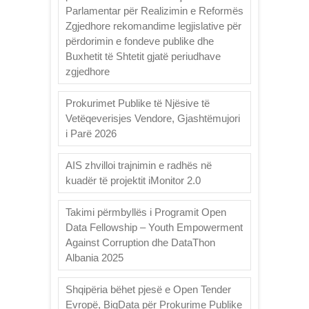
Parlamentar për Realizimin e Reformës
Zgjedhore rekomandime legjislative për
përdorimin e fondeve publike dhe
Buxhetit të Shtetit gjatë periudhave
zgjedhore
Prokurimet Publike të Njësive të
Vetëqeverisjes Vendore, Gjashtëmujori
i Parë 2026
AIS zhvilloi trajnimin e radhës në
kuadër të projektit iMonitor 2.0
Takimi përmbyllës i Programit Open
Data Fellowship – Youth Empowerment
Against Corruption dhe DataThon
Albania 2025
Shqipëria bëhet pjesë e Open Tender
Evropë, BigData për Prokurime Publike