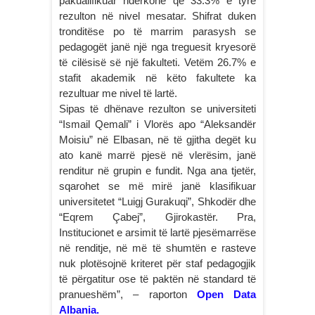
pakualifikuar ndërkohë që 33.3% e tyre
rezulton në nivel mesatar. Shifrat duken
tronditëse po të marrim parasysh se
pedagogët janë një nga treguesit kryesorë
të cilësisë së një fakulteti. Vetëm 26.7% e
stafit akademik në këto fakultete ka
rezultuar me nivel të lartë.
Sipas të dhënave rezulton se universiteti
“Ismail Qemali” i Vlorës apo “Aleksandër
Moisiu” në Elbasan, në të gjitha degët ku
ato kanë marrë pjesë në vlerësim, janë
renditur në grupin e fundit. Nga ana tjetër,
sqarohet se më mirë janë klasifikuar
universitetet “Luigj Gurakuqi”, Shkodër dhe
“Eqrem Çabej”, Gjirokastër. Pra,
Institucionet e arsimit të lartë pjesëmarrëse
në renditje, në më të shumtën e rasteve
nuk plotësojnë kriteret për staf pedagogjik
të përgatitur ose të paktën në standard të
pranueshëm”, – raporton
Open Data
Albania.