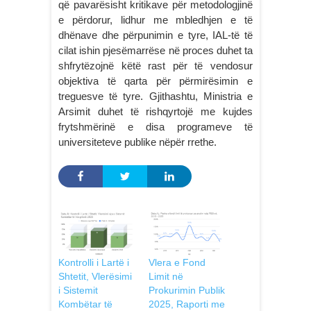
që pavarësisht kritikave për metodologjinë
e përdorur, lidhur me mbledhjen e të
dhënave dhe përpunimin e tyre, IAL-të të
cilat ishin pjesëmarrëse në proces duhet ta
shfrytëzojnë këtë rast për të vendosur
objektiva të qarta për përmirësimin e
treguesve të tyre. Gjithashtu, Ministria e
Arsimit duhet të rishqyrtojë me kujdes
frytshmërinë e disa programeve të
universiteteve publike nëpër rrethe.
Kontrolli i Lartë i
Vlera e Fond
Shtetit, Vlerësimi
Limit në
i Sistemit
Prokurimin Publik
Kombëtar të
2025, Raporti me