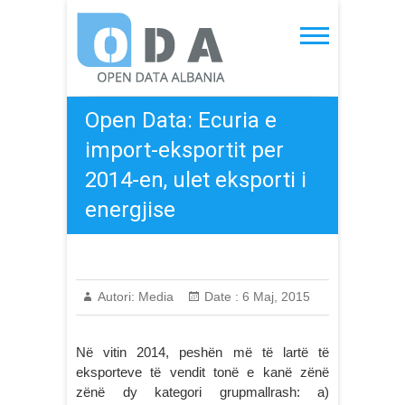
Skip
to
Open Data Albania
content
Open Data: Ecuria e
import-eksportit per
2014-en, ulet eksporti i
energjise
Autori:
Media
Date :
6 Maj, 2015
Në vitin 2014, peshën më të lartë të
eksporteve të vendit tonë e kanë zënë
zënë dy kategori grupmallrash: a)