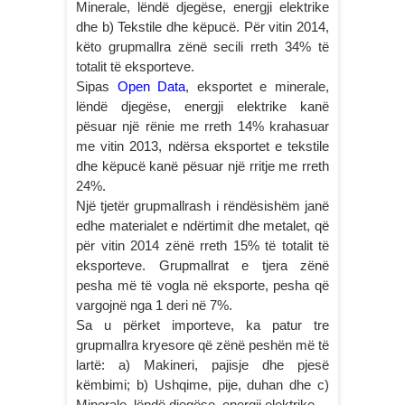
Minerale, lëndë djegëse, energji elektrike
dhe b) Tekstile dhe këpucë. Për vitin 2014,
këto grupmallra zënë secili rreth 34% të
totalit të eksporteve.
Sipas
Open Data
, eksportet e minerale,
lëndë djegëse, energji elektrike kanë
pësuar një rënie me rreth 14% krahasuar
me vitin 2013, ndërsa eksportet e tekstile
dhe këpucë kanë pësuar një rritje me rreth
24%.
Një tjetër grupmallrash i rëndësishëm janë
edhe materialet e ndërtimit dhe metalet, që
për vitin 2014 zënë rreth 15% të totalit të
eksporteve. Grupmallrat e tjera zënë
pesha më të vogla në eksporte, pesha që
vargojnë nga 1 deri në 7%.
Sa u përket importeve, ka patur tre
grupmallra kryesore që zënë peshën më të
lartë: a) Makineri, pajisje dhe pjesë
këmbimi; b) Ushqime, pije, duhan dhe c)
Minerale, lëndë djegëse, energji elektrike.