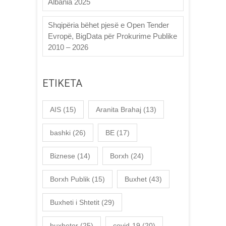
Albania 2025
Shqipëria bëhet pjesë e Open Tender
Evropë, BigData për Prokurime Publike
2010 – 2026
ETIKETA
AIS
(15)
Aranita Brahaj
(13)
bashki
(26)
BE
(17)
Biznese
(14)
Borxh
(24)
Borxh Publik
(15)
Buxhet
(43)
Buxheti i Shtetit
(29)
buxhetor
(25)
covid-19
(20)