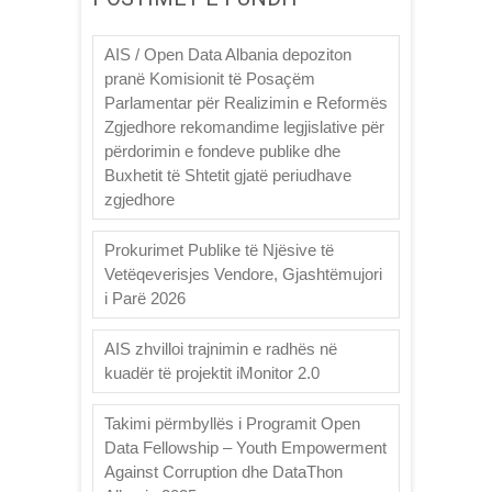
AIS / Open Data Albania depoziton
pranë Komisionit të Posaçëm
Parlamentar për Realizimin e Reformës
Zgjedhore rekomandime legjislative për
përdorimin e fondeve publike dhe
Buxhetit të Shtetit gjatë periudhave
zgjedhore
Prokurimet Publike të Njësive të
Vetëqeverisjes Vendore, Gjashtëmujori
i Parë 2026
AIS zhvilloi trajnimin e radhës në
kuadër të projektit iMonitor 2.0
Takimi përmbyllës i Programit Open
Data Fellowship – Youth Empowerment
Against Corruption dhe DataThon