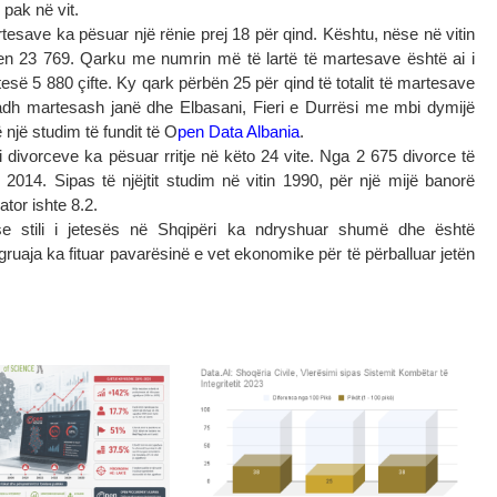
pak në vit.
tesave ka pësuar një rënie prej 18 për qind. Kështu, nëse në vitin
n 23 769. Qarku me numrin më të lartë të martesave është ai i
tesë 5 880 çifte. Ky qark përbën 25 për qind të totalit të martesave
madh martesash janë dhe Elbasani, Fieri e Durrësi me mbi dymijë
 një studim të fundit të O
pen Data Albania
.
 divorceve ka pësuar rritje në këto 24 vite. Nga 2 675 divorce të
 2014. Sipas të njëjtit studim në vitin 1990, për një mijë banorë
tor ishte 8.2.
se stili i jetesës në Shqipëri ka ndryshuar shumë dhe është
ruaja ka fituar pavarësinë e vet ekonomike për të përballuar jetën