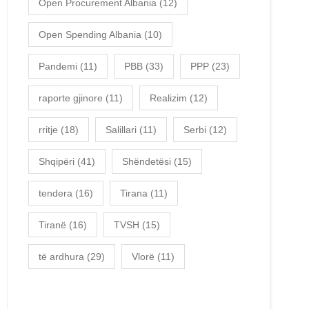
Open Procurement Albania
(12)
Open Spending Albania
(10)
Pandemi
(11)
PBB
(33)
PPP
(23)
raporte gjinore
(11)
Realizim
(12)
rritje
(18)
Salillari
(11)
Serbi
(12)
Shqipëri
(41)
Shëndetësi
(15)
tendera
(16)
Tirana
(11)
Tiranë
(16)
TVSH
(15)
të ardhura
(29)
Vlorë
(11)