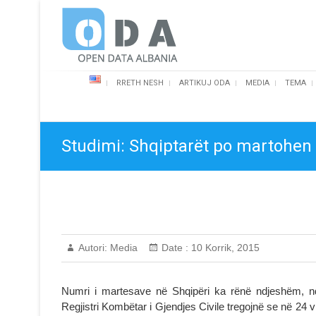
Skip
Open Data Albania
to
content
RRETH NESH
ARTIKUJ ODA
MEDIA
TEMA
Studimi: Shqiptarët po martohen
Autori:
Media
Date :
10 Korrik, 2015
Numri i martesave në Shqipëri ka rënë ndjeshëm, ndë
Regjistri Kombëtar i Gjendjes Civile tregojnë se në 24 