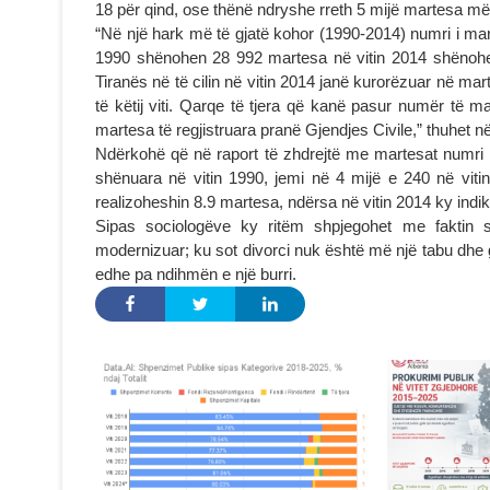
18 për qind, ose thënë ndryshe rreth 5 mijë martesa më 
“Në një hark më të gjatë kohor (1990-2014) numri i mar
1990 shënohen 28 992 martesa në vitin 2014 shënohe
Tiranës në të cilin në vitin 2014 janë kurorëzuar në mar
të këtij viti. Qarqe të tjera që kanë pasur numër të 
martesa të regjistruara pranë Gjendjes Civile,” thuhet në
Ndërkohë që në raport të zhdrejtë me martesat numri i
shënuara në vitin 1990, jemi në 4 mijë e 240 në vitin
realizoheshin 8.9 martesa, ndërsa në vitin 2014 ky indika
Sipas sociologëve ky ritëm shpjegohet me faktin 
modernizuar; ku sot divorci nuk është më një tabu dhe g
edhe pa ndihmën e një burri.