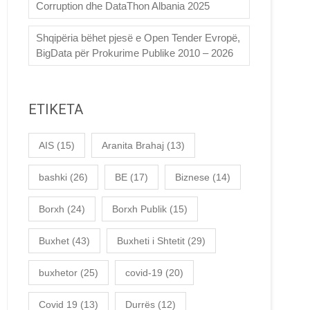
Corruption dhe DataThon Albania 2025
Shqipëria bëhet pjesë e Open Tender Evropë,
BigData për Prokurime Publike 2010 – 2026
ETIKETA
AIS
(15)
Aranita Brahaj
(13)
bashki
(26)
BE
(17)
Biznese
(14)
Borxh
(24)
Borxh Publik
(15)
Buxhet
(43)
Buxheti i Shtetit
(29)
buxhetor
(25)
covid-19
(20)
Covid 19
(13)
Durrës
(12)