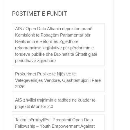
POSTIMET E FUNDIT
AIS / Open Data Albania depoziton pranë
Komisionit të Posaçëm Parlamentar për
Realizimin e Reformës Zgjedhore
rekomandime legjislative për përdorimin e
fondeve publike dhe Buxhetit të Shtetit gjatë
periudhave zgjedhore
Prokurimet Publike të Njësive të
Vetëqeverisjes Vendore, Gjashtëmujori i Parë
2026
AIS zhvilloi trajnimin e radhës në kuadër të
projektit iMonitor 2.0
Takimi përmbyllës i Programit Open Data
Fellowship – Youth Empowerment Against