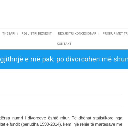
THESARI
REGJISTRI BIZNESIT
REGJISTRI KONCESIONAR
PROKURIMET TR
KONTAKT
 gjithnjë e më pak, po divorcohen më sh
rsa numri i divorceve është rritur. Të dhënat statistikore nga
vitet e fundit (periudha 1990-2014), kemi një rënie të martesave me