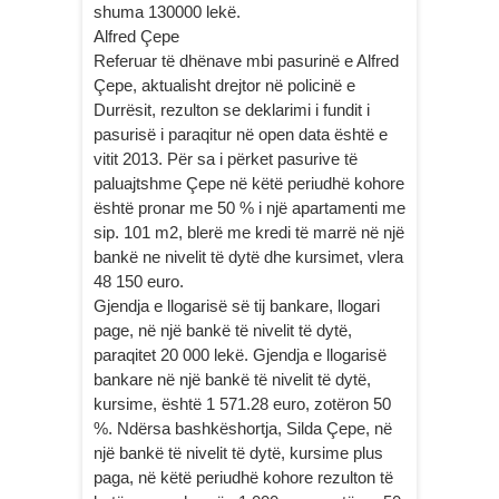
shuma 130000 lekë.
Alfred Çepe
Referuar të dhënave mbi pasurinë e Alfred
Çepe, aktualisht drejtor në policinë e
Durrësit, rezulton se deklarimi i fundit i
pasurisë i paraqitur në open data është e
vitit 2013. Për sa i përket pasurive të
paluajtshme Çepe në këtë periudhë kohore
është pronar me 50 % i një apartamenti me
sip. 101 m2, blerë me kredi të marrë në një
bankë ne nivelit të dytë dhe kursimet, vlera
48 150 euro.
Gjendja e llogarisë së tij bankare, llogari
page, në një bankë të nivelit të dytë,
paraqitet 20 000 lekë. Gjendja e llogarisë
bankare në një bankë të nivelit të dytë,
kursime, është 1 571.28 euro, zotëron 50
%. Ndërsa bashkëshortja, Silda Çepe, në
një bankë të nivelit të dytë, kursime plus
paga, në këtë periudhë kohore rezulton të