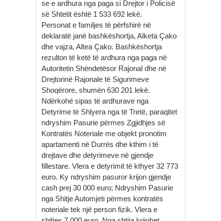
se e ardhura nga paga si Drejtor i Policisë
së Shtetit është 1 533 692 lekë.
Personat e familjes të përfshirë në
deklaratë janë bashkëshortja, Alketa Çako
dhe vajza, Altea Çako. Bashkëshortja
rezulton të ketë të ardhura nga paga në
Autoritetin Shëndetësor Rajonal dhe në
Drejtorinë Rajonale të Sigurimeve
Shoqërore, shumën 630 201 lekë.
Ndërkohë sipas të ardhurave nga
Detyrime të Shlyera nga të Tretë, paraqitet
ndryshim Pasurie përmes Zgjidhjes së
Kontratës Noteriale me objekt pronotim
apartamenti në Durrës dhe kthim i të
drejtave dhe detyrimeve në gjendje
fillestare. Vlera e detyrimit të kthyer 32 773
euro. Ky ndryshim pasuror krijon gjendje
cash prej 30 000 euro; Ndryshim Pasurie
nga Shitje Automjeti përmes kontratës
noteriale tek një person fizik. Vlera e
shitjes 7 000 euro. Nga shtija krijohet