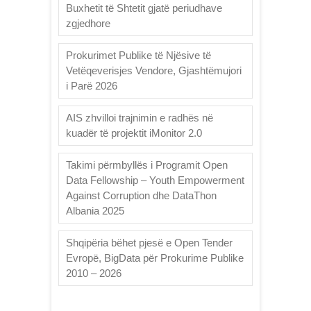
Buxhetit të Shtetit gjatë periudhave
zgjedhore
Prokurimet Publike të Njësive të
Vetëqeverisjes Vendore, Gjashtëmujori
i Parë 2026
AIS zhvilloi trajnimin e radhës në
kuadër të projektit iMonitor 2.0
Takimi përmbyllës i Programit Open
Data Fellowship – Youth Empowerment
Against Corruption dhe DataThon
Albania 2025
Shqipëria bëhet pjesë e Open Tender
Evropë, BigData për Prokurime Publike
2010 – 2026