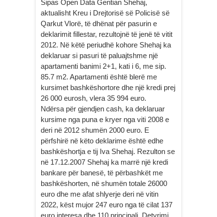
Sipas Open Data Gentian Shehaj,
aktualisht Kreu i Drejtorisë së Policisë së
Qarkut Vlorë, të dhënat për pasurin e
deklarimit fillestar, rezultojnë të jenë të vitit
2012. Në këtë periudhë kohore Shehaj ka
deklaruar si pasuri të paluajtshme një
apartamenti banimi 2+1, kati i 6, me sip.
85.7 m2. Apartamenti është blerë me
kursimet bashkëshortore dhe një kredi prej
26 000 eurosh, vlera 35 994 euro.
Ndërsa për gjendjen cash, ka deklaruar
kursime nga puna e kryer nga viti 2008 e
deri në 2012 shumën 2000 euro. E
përfshirë në këto deklarime është edhe
bashkëshortja e tij Iva Shehaj. Rezulton se
në 17.12.2007 Shehaj ka marrë një kredi
bankare për banesë, të përbashkët me
bashkëshorten, në shumën totale 26000
euro dhe me afat shlyerje deri në vitin
2022, këst mujor 247 euro nga të cilat 137
euro interesa dhe 110 principali. Detyrimi