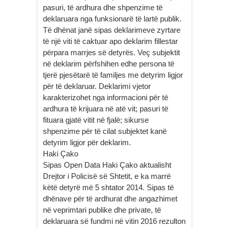
pasuri, të ardhura dhe shpenzime të
deklaruara nga funksionarë të lartë publik.
Të dhënat janë sipas deklarimeve zyrtare
të një viti të caktuar apo deklarim fillestar
përpara marrjes së detyrës. Veç subjektit
në deklarim përfshihen edhe persona të
tjerë pjesëtarë të familjes me detyrim ligjor
për të deklaruar. Deklarimi vjetor
karakterizohet nga informacioni për të
ardhura të krijuara në atë vit; pasuri të
fituara gjatë vitit në fjalë; sikurse
shpenzime për të cilat subjektet kanë
detyrim ligjor për deklarim.
Haki Çako
Sipas Open Data Haki Çako aktualisht
Drejtor i Policisë së Shtetit, e ka marrë
këtë detyrë më 5 shtator 2014. Sipas të
dhënave për të ardhurat dhe angazhimet
në veprimtari publike dhe private, të
deklaruara së fundmi në vitin 2016 rezulton