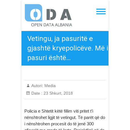
Skip
to
Open Data Albania
content
Vetingu, ja pasuritë e
gjashtë kryepolicëve. Më i
pasuri është…
Autori:
Media
Date :
23 Shkurt, 2018
Policia e Shtetit këtë fillim viti pritet t’i
nënshtrohet ligjit të vetingut. Të parët që do
i nënshtrohen procesit do të jenë 300