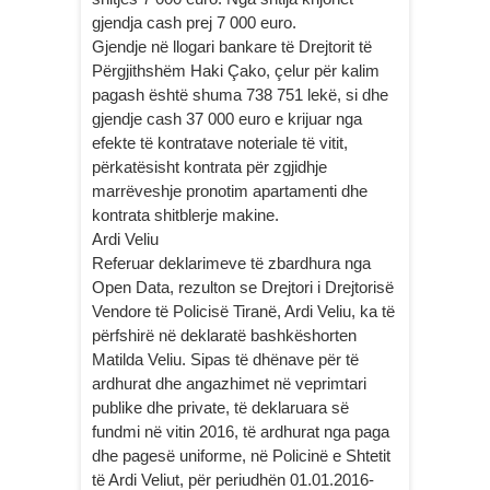
gjendja cash prej 7 000 euro.
Gjendje në llogari bankare të Drejtorit të
Përgjithshëm Haki Çako, çelur për kalim
pagash është shuma 738 751 lekë, si dhe
gjendje cash 37 000 euro e krijuar nga
efekte të kontratave noteriale të vitit,
përkatësisht kontrata për zgjidhje
marrëveshje pronotim apartamenti dhe
kontrata shitblerje makine.
Ardi Veliu
Referuar deklarimeve të zbardhura nga
Open Data, rezulton se Drejtori i Drejtorisë
Vendore të Policisë Tiranë, Ardi Veliu, ka të
përfshirë në deklaratë bashkëshorten
Matilda Veliu. Sipas të dhënave për të
ardhurat dhe angazhimet në veprimtari
publike dhe private, të deklaruara së
fundmi në vitin 2016, të ardhurat nga paga
dhe pagesë uniforme, në Policinë e Shtetit
të Ardi Veliut, për periudhën 01.01.2016-