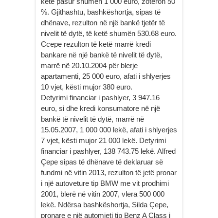
ketë pasur shumën 1 000 euro, zotëron 50
%. Gjithashtu, bashkëshortja, sipas të
dhënave, rezulton në një bankë tjetër të
nivelit të dytë, të ketë shumën 530.68 euro.
Ccepe rezulton të ketë marrë kredi
bankare në një bankë të nivelit të dytë,
marrë në 20.10.2004 për blerje
apartamenti, 25 000 euro, afati i shlyerjes
10 vjet, kësti mujor 380 euro.
Detyrimi financiar i pashlyer, 3 947.16
euro, si dhe kredi konsumatore në një
bankë të nivelit të dytë, marrë në
15.05.2007, 1 000 000 lekë, afati i shlyerjes
7 vjet, kësti mujor 21 000 lekë. Detyrimi
financiar i pashlyer, 138 743.75 lekë. Alfred
Çepe sipas të dhënave të deklaruar së
fundmi në vitin 2013, rezulton të jetë pronar
i një autoveture tip BMW me vit prodhimi
2001, blerë në vitin 2007, vlera 500 000
lekë. Ndërsa bashkëshortja, Silda Çepe,
pronare e një automjeti tip Benz A Class i