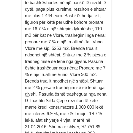
të bashkëshortes në një bankë të nivelit të
dytë, paga plus kursime, rezulton e shtuar
me plus 1 444 euro. Bashkëshortja, e tij
figuron për këtë periudhë kohore pronare
me 16.7 % e një shtëpie dykatëshe, 110
m2 për kat në Vlorë, trashëgimi nga nëna;
pronare me 7 % e një trualli në Jal, Vuno,
Vlorë me sip. 5253 m2. Brenda truallit
ndodhet një shtëpi. Shtuar me 2 % pjesa e
trashëgimisë së lënë nga gjyshi. Pasuria
është trashëguar nga nëna; Pronare me 7
% e një trualli në Vuno, Vlorë 900 m2.
Brenda truallit ndodhet një shtëpi. Shtuar
me 2 % pjesa e trashëgimisë së lënë nga
gjyshi. Pasuria është trashëguar nga nëna.
Gjithashtu Silda Çepe rezulton të ketë
marrë kredi konsumatore 1 000 000 lekë
me interes 6.9 %, me këst mujor 19 745
lekë, afat shlyerje 4 vjet, marrë në
21.04.2016. Shuma e shlyer, 97 751.89