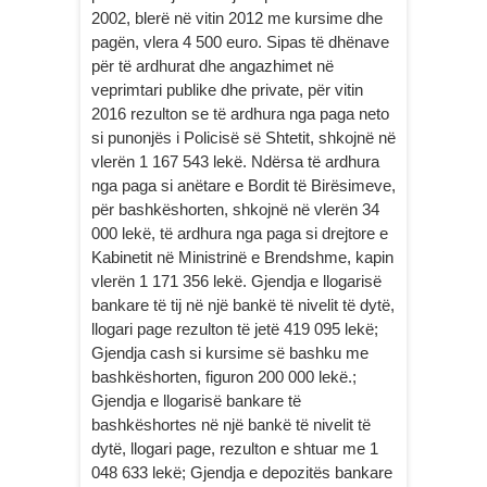
2002, blerë në vitin 2012 me kursime dhe
pagën, vlera 4 500 euro. Sipas të dhënave
për të ardhurat dhe angazhimet në
veprimtari publike dhe private, për vitin
2016 rezulton se të ardhura nga paga neto
si punonjës i Policisë së Shtetit, shkojnë në
vlerën 1 167 543 lekë. Ndërsa të ardhura
nga paga si anëtare e Bordit të Birësimeve,
për bashkëshorten, shkojnë në vlerën 34
000 lekë, të ardhura nga paga si drejtore e
Kabinetit në Ministrinë e Brendshme, kapin
vlerën 1 171 356 lekë. Gjendja e llogarisë
bankare të tij në një bankë të nivelit të dytë,
llogari page rezulton të jetë 419 095 lekë;
Gjendja cash si kursime së bashku me
bashkëshorten, figuron 200 000 lekë.;
Gjendja e llogarisë bankare të
bashkëshortes në një bankë të nivelit të
dytë, llogari page, rezulton e shtuar me 1
048 633 lekë; Gjendja e depozitës bankare