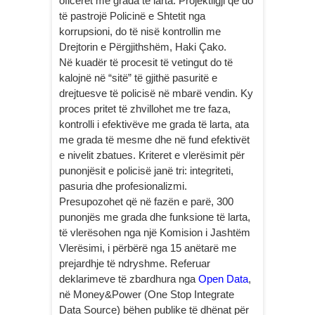
oficerët me grada të larta. Projektligji që do
të pastrojë Policinë e Shtetit nga
korrupsioni, do të nisë kontrollin me
Drejtorin e Përgjithshëm, Haki Çako.
Në kuadër të procesit të vetingut do të
kalojnë në “sitë” të gjithë pasuritë e
drejtuesve të policisë në mbarë vendin. Ky
proces pritet të zhvillohet me tre faza,
kontrolli i efektivëve me grada të larta, ata
me grada të mesme dhe në fund efektivët
e nivelit zbatues. Kriteret e vlerësimit për
punonjësit e policisë janë tri: integriteti,
pasuria dhe profesionalizmi.
Presupozohet që në fazën e parë, 300
punonjës me grada dhe funksione të larta,
të vlerësohen nga një Komision i Jashtëm
Vlerësimi, i përbërë nga 15 anëtarë me
prejardhje të ndryshme. Referuar
deklarimeve të zbardhura nga
Open Data
,
në Money&Power (One Stop Integrate
Data Source) bëhen publike të dhënat për