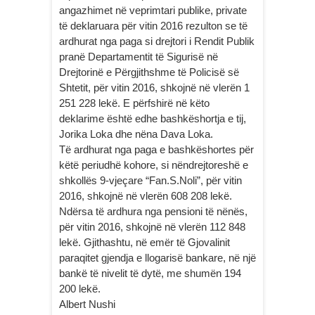
angazhimet në veprimtari publike, private
të deklaruara për vitin 2016 rezulton se të
ardhurat nga paga si drejtori i Rendit Publik
pranë Departamentit të Sigurisë në
Drejtorinë e Përgjithshme të Policisë së
Shtetit, për vitin 2016, shkojnë në vlerën 1
251 228 lekë. E përfshirë në këto
deklarime është edhe bashkëshortja e tij,
Jorika Loka dhe nëna Dava Loka.
Të ardhurat nga paga e bashkëshortes për
këtë periudhë kohore, si nëndrejtoreshë e
shkollës 9-vjeçare “Fan.S.Noli”, për vitin
2016, shkojnë në vlerën 608 208 lekë.
Ndërsa të ardhura nga pensioni të nënës,
për vitin 2016, shkojnë në vlerën 112 848
lekë. Gjithashtu, në emër të Gjovalinit
paraqitet gjendja e llogarisë bankare, në një
bankë të nivelit të dytë, me shumën 194
200 lekë.
Albert Nushi