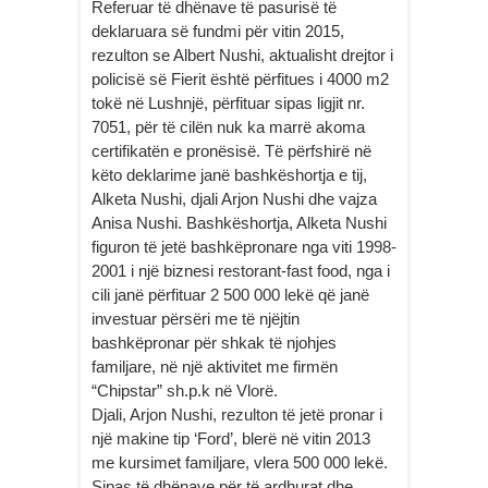
Referuar të dhënave të pasurisë të
deklaruara së fundmi për vitin 2015,
rezulton se Albert Nushi, aktualisht drejtor i
policisë së Fierit është përfitues i 4000 m2
tokë në Lushnjë, përfituar sipas ligjit nr.
7051, për të cilën nuk ka marrë akoma
certifikatën e pronësisë. Të përfshirë në
këto deklarime janë bashkëshortja e tij,
Alketa Nushi, djali Arjon Nushi dhe vajza
Anisa Nushi. Bashkëshortja, Alketa Nushi
figuron të jetë bashkëpronare nga viti 1998-
2001 i një biznesi restorant-fast food, nga i
cili janë përfituar 2 500 000 lekë që janë
investuar përsëri me të njëjtin
bashkëpronar për shkak të njohjes
familjare, në një aktivitet me firmën
“Chipstar” sh.p.k në Vlorë.
Djali, Arjon Nushi, rezulton të jetë pronar i
një makine tip ‘Ford’, blerë në vitin 2013
me kursimet familjare, vlera 500 000 lekë.
Sipas të dhënave për të ardhurat dhe