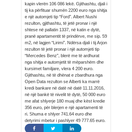
kapin vlerën 106 086 lekë. Gjithashtu, djali i
tij ka përfituar shumën 2200 euro nga shitja
e një automjeti tip “Ford”. Albert Nushi
rezulton, gjithashtu, të jetë pronar i një
shtese në pallatin 1337, në katin e dytë,
pranë apartamentit të prindërve, me sip. 59
m2, në lagjen “Lirimi”. Ndërsa djali i tij Arjon
rezulton të jetë pronar i një automjeti tip
“Mercedes Benz”, blerë me të ardhurat
nga shitja e automjetit të mëparshëm dhe
kursimet familjare, vlera 4 200 euro.
Gjithashtu, në të dhënat e zbardhura nga
Open Data rezulton se Alberti ka marrë
kredi bankare në datë në datë 11.11.2016,
në një bankë të nivelit të dytë, 50 000 euro
me afat shlyerje 180 muaj dhe këst kredie
356 euro, për blerjen e një apartamenti të
ri. Shuma e shlyer 741.64 euro dhe
detyrimi mbetur i pashlyer 49 777.65 euro.