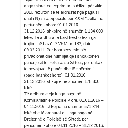
angazhimet në veprimtari publike, për vitin
2016 rezulton se të ardhurat nga paga si
shef i Njësisë Speciale për K&M “Delta, në
periudhën kohore 01.01.2016 –
31.12.2016, shkojnë në shumën 1 134 000
lekë. Të ardhurat e bashkëshortes nga
trajtimi në bazë të VKM nr. 183, datë
09.02.2011 ‘Për kompensimin për
privacionet dhe humbjet që i shkaktohen
punonjësit të Policisë së Shtetit, për shkak
të nevojave të punës dhe të shërbimit’,
(pagë bashkëshorte), 01.01.2016 –
31.12.2016, shkojnë në shumën 178 300
lekë.
Të ardhura e djalit nga paga në
Komisariatin e Policisë Vlorë, 01.01.2016 –
04.11.2016, shkojnë në shumën 571 844
lekë dhe të ardhurat e tij nga paga në
Drejtorinë e Policisë së Shtetit, për
periudhën kohore 04.11.2016 – 31.12.2016,