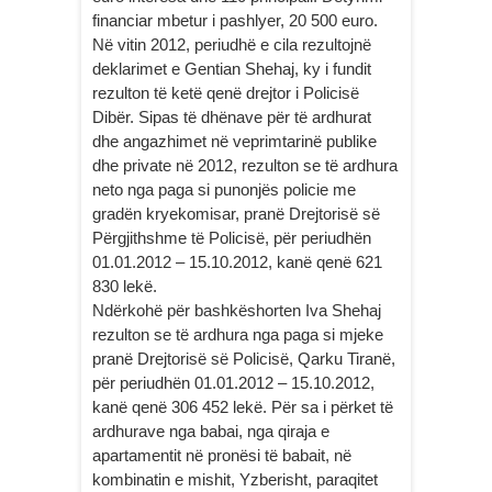
financiar mbetur i pashlyer, 20 500 euro.
Në vitin 2012, periudhë e cila rezultojnë
deklarimet e Gentian Shehaj, ky i fundit
rezulton të ketë qenë drejtor i Policisë
Dibër. Sipas të dhënave për të ardhurat
dhe angazhimet në veprimtarinë publike
dhe private në 2012, rezulton se të ardhura
neto nga paga si punonjës policie me
gradën kryekomisar, pranë Drejtorisë së
Përgjithshme të Policisë, për periudhën
01.01.2012 – 15.10.2012, kanë qenë 621
830 lekë.
Ndërkohë për bashkëshorten Iva Shehaj
rezulton se të ardhura nga paga si mjeke
pranë Drejtorisë së Policisë, Qarku Tiranë,
për periudhën 01.01.2012 – 15.10.2012,
kanë qenë 306 452 lekë. Për sa i përket të
ardhurave nga babai, nga qiraja e
apartamentit në pronësi të babait, në
kombinatin e mishit, Yzberisht, paraqitet