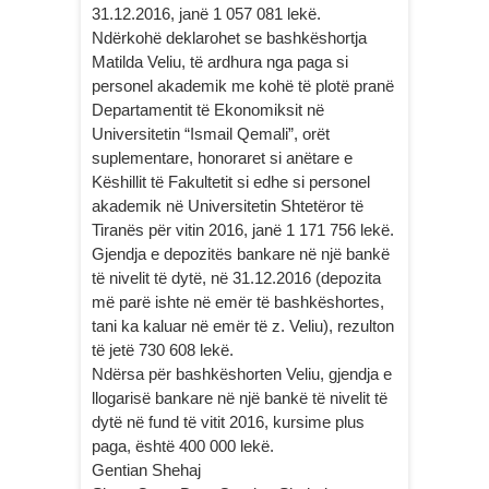
31.12.2016, janë 1 057 081 lekë.
Ndërkohë deklarohet se bashkëshortja
Matilda Veliu, të ardhura nga paga si
personel akademik me kohë të plotë pranë
Departamentit të Ekonomiksit në
Universitetin “Ismail Qemali”, orët
suplementare, honoraret si anëtare e
Këshillit të Fakultetit si edhe si personel
akademik në Universitetin Shtetëror të
Tiranës për vitin 2016, janë 1 171 756 lekë.
Gjendja e depozitës bankare në një bankë
të nivelit të dytë, në 31.12.2016 (depozita
më parë ishte në emër të bashkëshortes,
tani ka kaluar në emër të z. Veliu), rezulton
të jetë 730 608 lekë.
Ndërsa për bashkëshorten Veliu, gjendja e
llogarisë bankare në një bankë të nivelit të
dytë në fund të vitit 2016, kursime plus
paga, është 400 000 lekë.
Gentian Shehaj