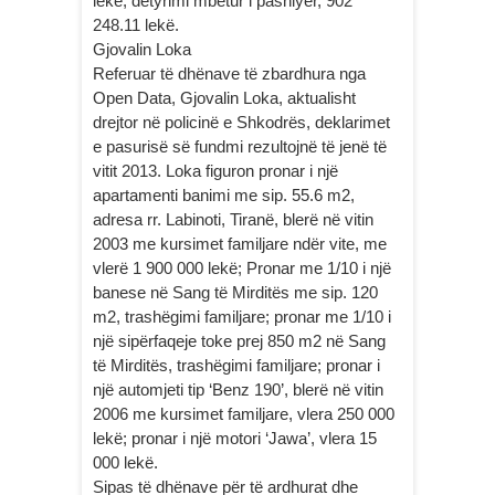
lekë, detyrimi mbetur i pashlyer, 902
248.11 lekë.
Gjovalin Loka
Referuar të dhënave të zbardhura nga
Open Data, Gjovalin Loka, aktualisht
drejtor në policinë e Shkodrës, deklarimet
e pasurisë së fundmi rezultojnë të jenë të
vitit 2013. Loka figuron pronar i një
apartamenti banimi me sip. 55.6 m2,
adresa rr. Labinoti, Tiranë, blerë në vitin
2003 me kursimet familjare ndër vite, me
vlerë 1 900 000 lekë; Pronar me 1/10 i një
banese në Sang të Mirditës me sip. 120
m2, trashëgimi familjare; pronar me 1/10 i
një sipërfaqeje toke prej 850 m2 në Sang
të Mirditës, trashëgimi familjare; pronar i
një automjeti tip ‘Benz 190’, blerë në vitin
2006 me kursimet familjare, vlera 250 000
lekë; pronar i një motori ‘Jawa’, vlera 15
000 lekë.
Sipas të dhënave për të ardhurat dhe