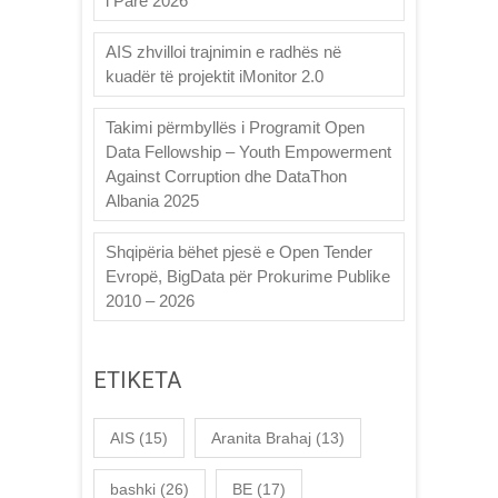
i Parë 2026
AIS zhvilloi trajnimin e radhës në
kuadër të projektit iMonitor 2.0
Takimi përmbyllës i Programit Open
Data Fellowship – Youth Empowerment
Against Corruption dhe DataThon
Albania 2025
Shqipëria bëhet pjesë e Open Tender
Evropë, BigData për Prokurime Publike
2010 – 2026
ETIKETA
AIS
(15)
Aranita Brahaj
(13)
bashki
(26)
BE
(17)