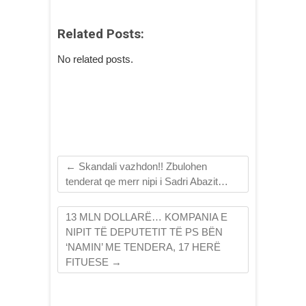
Related Posts:
No related posts.
←
Skandali vazhdon!! Zbulohen
tenderat qe merr nipi i Sadri Abazit…
13 MLN DOLLARË… KOMPANIA E
NIPIT TË DEPUTETIT TË PS BËN
‘NAMIN’ ME TENDERA, 17 HERË
FITUESE
→