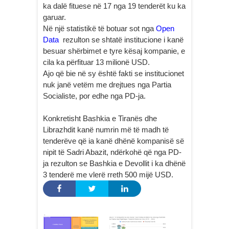
ka dalë fituese në 17 nga 19 tenderët ku ka
garuar.
Në një statistikë të botuar sot nga
Open
Data
rezulton se shtatë institucione i kanë
besuar shërbimet e tyre kësaj kompanie, e
cila ka përfituar 13 milionë USD.
Ajo që bie në sy është fakti se institucionet
nuk janë vetëm me drejtues nga Partia
Socialiste, por edhe nga PD-ja.
Konkretisht Bashkia e Tiranës dhe
Librazhdit kanë numrin më të madh të
tenderëve që ia kanë dhënë kompanisë së
nipit të Sadri Abazit, ndërkohë që nga PD-
ja rezulton se Bashkia e Devollit i ka dhënë
3 tenderë me vlerë rreth 500 mijë USD.