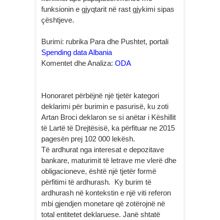
funksionin e gjyqtarit në rast gjykimi sipas
çështjeve.
Burimi: rubrika Para dhe Pushtet, portali
Spending data Albania
Komentet dhe Analiza:
ODA
Honoraret përbëjnë një tjetër kategori
deklarimi për burimin e pasurisë, ku zoti
Artan Broci deklaron se si anëtar i Këshillit
të Lartë të Drejtësisë, ka përfituar ne 2015
pagesën prej 102 000 lekësh.
Të ardhurat nga interesat e depozitave
bankare, maturimit të letrave me vlerë dhe
obligacioneve, është një tjetër formë
përfitimi të ardhurash. Ky burim të
ardhurash në kontekstin e një viti referon
mbi gjendjen monetare që zotërojnë në
total entitetet deklaruese. Janë shtatë