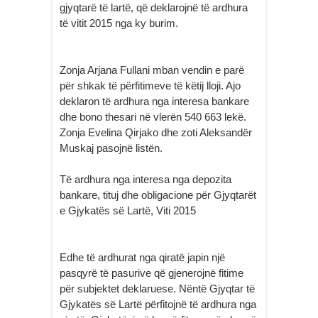
gjyqtarë të lartë, që deklarojnë të ardhura
të vitit 2015 nga ky burim.
Zonja Arjana Fullani mban vendin e parë
për shkak të përfitimeve të këtij lloji. Ajo
deklaron të ardhura nga interesa bankare
dhe bono thesari në vlerën 540 663 lekë.
Zonja Evelina Qirjako dhe zoti Aleksandër
Muskaj pasojnë listën.
Të ardhura nga interesa nga depozita
bankare, tituj dhe obligacione për Gjyqtarët
e Gjykatës së Lartë, Viti 2015
Edhe të ardhurat nga qiratë japin një
pasqyrë të pasurive që gjenerojnë fitime
për subjektet deklaruese. Nëntë Gjyqtar të
Gjykatës së Lartë përfitojnë të ardhura nga