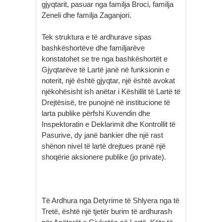
gjyqtarit, pasuar nga familja Broci, familja
Zeneli dhe familja Zaganjori.
Tek struktura e të ardhurave sipas
bashkëshortëve dhe familjarëve
konstatohet se tre nga bashkëshortët e
Gjyqtarëve të Lartë janë në funksionin e
noterit, një është gjyqtar, një është avokat
njëkohësisht ish anëtar i Këshillit të Lartë të
Drejtësisë, tre punojnë në institucione të
larta publike përfshi Kuvendin dhe
Inspektoratin e Deklarimit dhe Kontrollit të
Pasurive, dy janë bankier dhe një rast
shënon nivel të lartë drejtues pranë një
shoqërie aksionere publike (jo private).
Të Ardhura nga Detyrime të Shlyera nga të
Tretë, është një tjetër burim të ardhurash