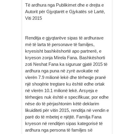
Të ardhura nga Publikimet dhe e drejta e
Autorit për Gjyqtarët e Gjykatës së Lartë,
Viti 2015
Renditja e gjyqtarëve sipas të ardhurave
më të larta të personave të familjes,
kryesisht bashkëshortë apo partnerë, e
kryeson zonja Mirela Fana. Bashkëshorti
zoti Neshat Fana ka siguruar gjatë 2015 të
ardhura nga puna në zyrë avokatie në
vlerën 7.9 milionë lekë dhe tërheqje pranë
një shoqërie tregtare ku është edhe ortak
në vlerën 10.1 milionë lekë. Arsyeja e
tërheqjes nuk është e specifikuar, por edhe
nëse do të përjashtonim këtë deklarim
likuiditeti për vitin 2015, renditja në vendin e
parë do të mbetej e njëjtë. Familja Fana
kryeson në renditjen sipas kategorisë të
ardhura nga persona të familjes së