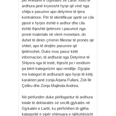
për Anëtarët e Gjykatës së Lartë. Këto të
ardhura janë kryesisht hyrje që vinë nga
shitja e pasurive apo detyrime të tjera
kontraktore. Për të identifikuar qartë se cila
pjesë e hyrjes është e ardhur dhe cila
është thjeshtë tjetërsim i pasurisë nga
pronë materiale në vlerë monetare, do
duhet të dinim çmimin fillestar të pronës që
shitet, apo të drejtës pasurore që
tjetërsohet. Duke mos pasur këtë
informacion, të ardhurat nga Detyrime të
Shlyera nga të tretë, thjesht po i rendisim
pa bërë kategorizim apo renditje. Gjyqtar
me kategori të ardhurash apo hyrje të këtij
karakteri janë zonja Arjana Fullani, Zoti Ilir
Çeliku dhe Zonja Majlinda Andrea.
Në përfundim duke përllogaritur të ardhura
totale të deklaratës së secilit gjykatës në
Gjykatën e Lartë, ku përfshihen të gjitha
kategoritë e sipër shënuara e njëkohësisht