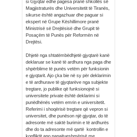
si Gjyqtar edhe pagesa pranë shkollës së
Magjistraturës dhe Universitetit të Tiranës,
sikurse është angazhuar dhe paguar si
ekspert në Grupe Këshillimore pranë
Ministrisë së Drejtësisë dhe Grupit të
Posaçëm të Punës për Reformën në
Drejtësi.
Dhjetë nga shtatëmbëdhjetë gjyqtarë kanë
deklaruar se kanë të ardhura nga paga dhe
shpërblime të punës vetëm për funksionin
e gjyqtarit. Ajo çka bie në sy për deklarimin
e të ardhurave të gjyqtarëve nga subjekte
tregtare, jo publike që funksionojnë si
universitete private është deklarimi si
punëdhënës vetëm emrin e universitetit.
Referimi i shoqërisë tregtare që vepron si
universitet, dhe punëson një gjyqtar, do të
adresonte më saktë burimin e të ardhurës
dhe do ta adresonte më qartë kontrollin e
konfliktit apo papajtueshmërisë me