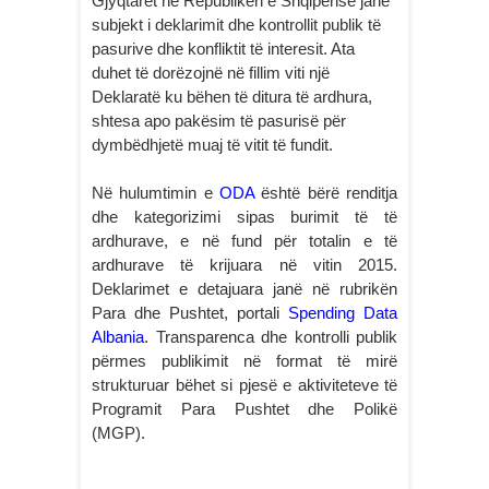
Gjyqtarët në Republikën e Shqipërisë janë
subjekt i deklarimit dhe kontrollit publik të
pasurive dhe konfliktit të interesit. Ata
duhet të dorëzojnë në fillim viti një
Deklaratë ku bëhen të ditura të ardhura,
shtesa apo pakësim të pasurisë për
dymbëdhjetë muaj të vitit të fundit.
Në hulumtimin e
ODA
është bërë renditja
dhe kategorizimi sipas burimit të të
ardhurave, e në fund për totalin e të
ardhurave të krijuara në vitin 2015.
Deklarimet e detajuara janë në rubrikën
Para dhe Pushtet, portali
Spending Data
Albania
. Transparenca dhe kontrolli publik
përmes publikimit në format të mirë
strukturuar bëhet si pjesë e aktiviteteve të
Programit Para Pushtet dhe Polikë
(MGP).