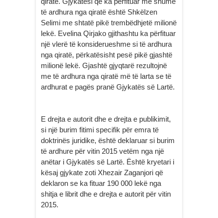
qiratë. Gjykatësi që ka përfituar më shumë
të ardhura nga qiratë është Shkëlzen
Selimi me shtatë pikë trembëdhjetë milionë
lekë. Evelina Qirjako gjithashtu ka përfituar
një vlerë të konsiderueshme si të ardhura
nga qiratë, përkatësisht pesë pikë gjashtë
milionë lekë. Gjashtë gjyqtarë rezultojnë
me të ardhura nga qiratë më të larta se të
ardhurat e pagës pranë Gjykatës së Lartë.
E drejta e autorit dhe e drejta e publikimit,
si një burim fitimi specifik për emra të
doktrinës juridike, është deklaruar si burim
të ardhure për vitin 2015 vetëm nga një
anëtar i Gjykatës së Lartë. Është kryetari i
kësaj gjykate zoti Xhezair Zaganjori që
deklaron se ka fituar 190 000 lekë nga
shitja e librit dhe e drejta e autorit për vitin
2015.