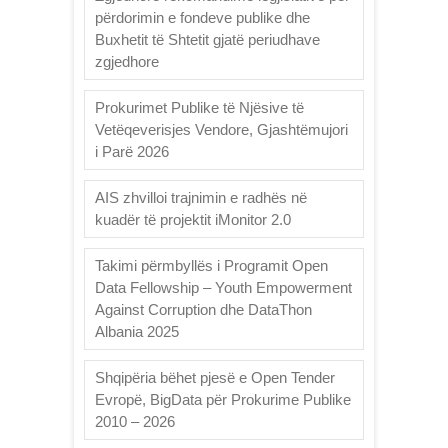
përdorimin e fondeve publike dhe
Buxhetit të Shtetit gjatë periudhave
zgjedhore
Prokurimet Publike të Njësive të
Vetëqeverisjes Vendore, Gjashtëmujori
i Parë 2026
AIS zhvilloi trajnimin e radhës në
kuadër të projektit iMonitor 2.0
Takimi përmbyllës i Programit Open
Data Fellowship – Youth Empowerment
Against Corruption dhe DataThon
Albania 2025
Shqipëria bëhet pjesë e Open Tender
Evropë, BigData për Prokurime Publike
2010 – 2026