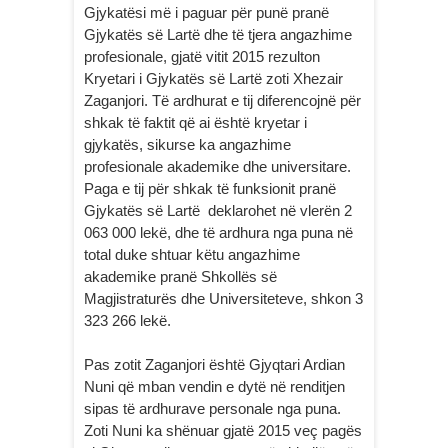
Gjykatësi më i paguar për punë pranë
Gjykatës së Lartë dhe të tjera angazhime
profesionale, gjatë vitit 2015 rezulton
Kryetari i Gjykatës së Lartë zoti Xhezair
Zaganjori. Të ardhurat e tij diferencojnë për
shkak të faktit që ai është kryetar i
gjykatës, sikurse ka angazhime
profesionale akademike dhe universitare.
Paga e tij për shkak të funksionit pranë
Gjykatës së Lartë deklarohet në vlerën 2
063 000 lekë, dhe të ardhura nga puna në
total duke shtuar këtu angazhime
akademike pranë Shkollës së
Magjistraturës dhe Universiteteve, shkon 3
323 266 lekë.
Pas zotit Zaganjori është Gjyqtari Ardian
Nuni që mban vendin e dytë në renditjen
sipas të ardhurave personale nga puna.
Zoti Nuni ka shënuar gjatë 2015 veç pagës