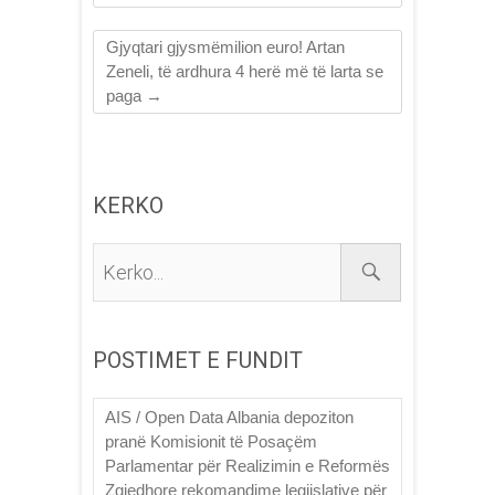
Gjyqtari gjysmëmilion euro! Artan
Zeneli, të ardhura 4 herë më të larta se
paga
→
KERKO
Kerko...
POSTIMET E FUNDIT
AIS / Open Data Albania depoziton
pranë Komisionit të Posaçëm
Parlamentar për Realizimin e Reformës
Zgjedhore rekomandime legjislative për