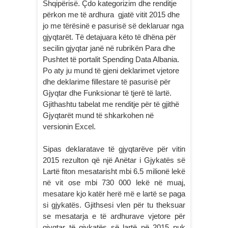
Shqipërisë. Çdo kategorizim dhe renditje
përkon me të ardhura gjatë vitit 2015 dhe
jo me tërësinë e pasurisë së deklaruar nga
gjyqtarët. Të detajuara këto të dhëna për
secilin gjyqtar janë në rubrikën Para dhe
Pushtet të portalit Spending Data Albania.
Po aty ju mund të gjeni deklarimet vjetore
dhe deklarime fillestare të pasurisë për
Gjyqtar dhe Funksionar të tjerë të lartë.
Gjithashtu tabelat me renditje për të gjithë
Gjyqtarët mund të shkarkohen në
versionin Excel.
Sipas deklaratave të gjyqtarëve për vitin
2015 rezulton që një Anëtar i Gjykatës së
Lartë fiton mesatarisht mbi 6.5 milionë lekë
në vit ose mbi 730 000 lekë në muaj,
mesatare kjo katër herë më e lartë se paga
si gjykatës. Gjithsesi vlen për tu theksuar
se mesatarja e të ardhurave vjetore për
gjyqtar të gjykatës së lartë në 2015 nuk