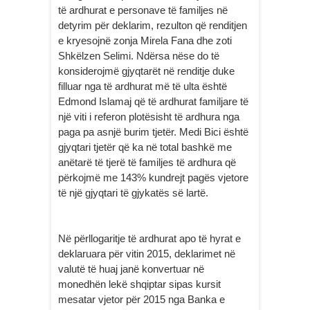
të ardhurat e personave të familjes në
detyrim për deklarim, rezulton që renditjen
e kryesojnë zonja Mirela Fana dhe zoti
Shkëlzen Selimi. Ndërsa nëse do të
konsiderojmë gjyqtarët në renditje duke
filluar nga të ardhurat më të ulta është
Edmond Islamaj që të ardhurat familjare të
një viti i referon plotësisht të ardhura nga
paga pa asnjë burim tjetër. Medi Bici është
gjyqtari tjetër që ka në total bashkë me
anëtarë të tjerë të familjes të ardhura që
përkojmë me 143% kundrejt pagës vjetore
të një gjyqtari të gjykatës së lartë.
Në përllogaritje të ardhurat apo të hyrat e
deklaruara për vitin 2015, deklarimet në
valutë të huaj janë konvertuar në
monedhën lekë shqiptar sipas kursit
mesatar vjetor për 2015 nga Banka e