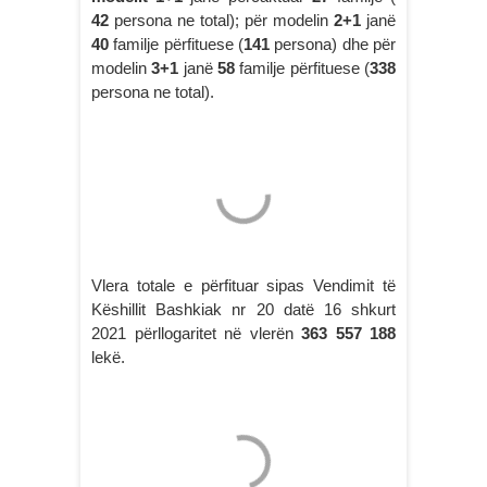
42
persona ne total); për modelin
2+1
janë
40
familje përfituese (
141
persona) dhe për
modelin
3+1
janë
58
familje përfituese (
338
persona ne total).
Vlera totale e përfituar sipas Vendimit të
Këshillit Bashkiak nr 20 datë 16 shkurt
2021 përllogaritet në vlerën
363 557 188
lekë.