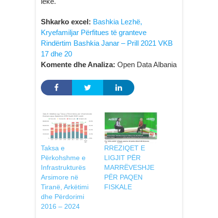
lekë.
Shkarko excel:
Bashkia Lezhë,
Kryefamiljar Përfitues të granteve
Rindërtim Bashkia Janar – Prill 2021 VKB
17 dhe 20
Komente dhe Analiza:
Open Data Albania
Taksa e
RREZIQET E
Përkohshme e
LIGJIT PËR
Infrastrukturës
MARRËVESHJE
Arsimore në
PËR PAQEN
Tiranë, Arkëtimi
FISKALE
dhe Përdorimi
2016 – 2024