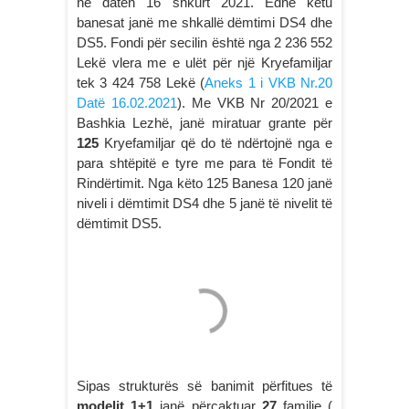
në datën 16 shkurt 2021. Edhe këtu
banesat janë me shkallë dëmtimi DS4 dhe
DS5. Fondi për secilin është nga 2 236 552
Lekë vlera me e ulët për një Kryefamiljar
tek 3 424 758 Lekë (
Aneks 1 i VKB Nr.20
Datë 16.02.2021
). Me VKB Nr 20/2021 e
Bashkia Lezhë, janë miratuar grante për
125
Kryefamiljar që do të ndërtojnë nga e
para shtëpitë e tyre me para të Fondit të
Rindërtimit. Nga këto 125 Banesa 120 janë
niveli i dëmtimit DS4 dhe 5 janë të nivelit të
dëmtimit DS5.
Sipas strukturës së banimit përfitues të
modelit 1+1
janë përcaktuar
27
familje (