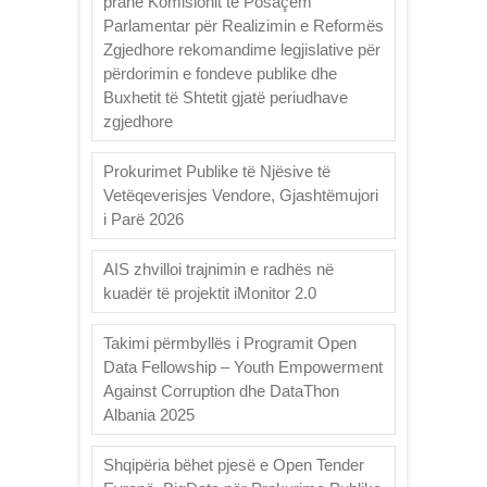
pranë Komisionit të Posaçëm
Parlamentar për Realizimin e Reformës
Zgjedhore rekomandime legjislative për
përdorimin e fondeve publike dhe
Buxhetit të Shtetit gjatë periudhave
zgjedhore
Prokurimet Publike të Njësive të
Vetëqeverisjes Vendore, Gjashtëmujori
i Parë 2026
AIS zhvilloi trajnimin e radhës në
kuadër të projektit iMonitor 2.0
Takimi përmbyllës i Programit Open
Data Fellowship – Youth Empowerment
Against Corruption dhe DataThon
Albania 2025
Shqipëria bëhet pjesë e Open Tender