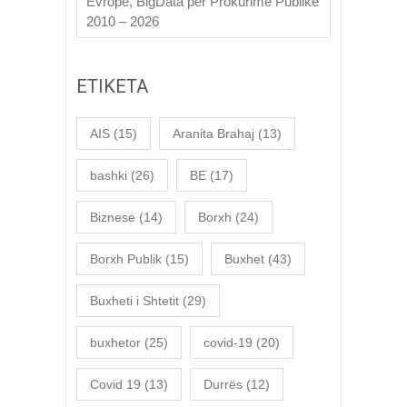
Evropë, BigData për Prokurime Publike
2010 – 2026
ETIKETA
AIS
(15)
Aranita Brahaj
(13)
bashki
(26)
BE
(17)
Biznese
(14)
Borxh
(24)
Borxh Publik
(15)
Buxhet
(43)
Buxheti i Shtetit
(29)
buxhetor
(25)
covid-19
(20)
Covid 19
(13)
Durrës
(12)