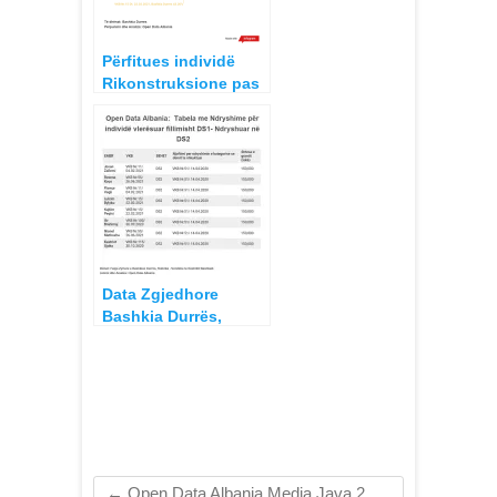
Përfitues individë
Rikonstruksione pas
Tërmetit Shkurt – Prill
2021, Lista
Kryefamiljarë Bashkia
Durrës 2021.
Data Zgjedhore
Bashkia Durrës,
Individë për të cilët
shtohet grant për
rikonstruksion
(rikualifikime)
←
Open Data Albania Media Java 2