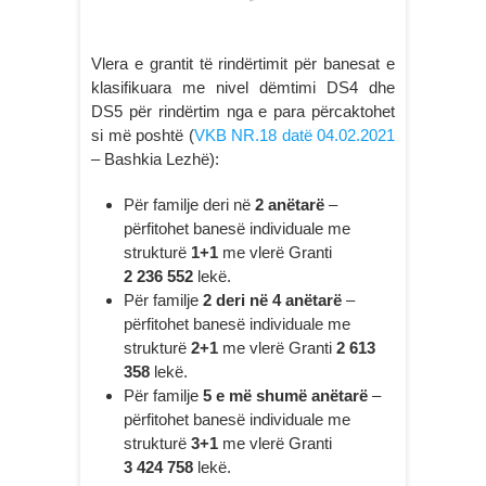
Vlera e grantit të rindërtimit për banesat e
klasifikuara me nivel dëmtimi DS4 dhe
DS5 për rindërtim nga e para përcaktohet
si më poshtë (
VKB NR.18 datë 04.02.2021
– Bashkia Lezhë):
Për familje deri në
2 anëtarë
–
përfitohet banesë individuale me
strukturë
1+1
me vlerë Granti
2 236 552
lekë.
Për familje
2 deri në 4 anëtarë
–
përfitohet banesë individuale me
strukturë
2+1
me vlerë Granti
2 613
358
lekë.
Për familje
5 e më shumë anëtarë
–
përfitohet banesë individuale me
strukturë
3+1
me vlerë Granti
3 424 758
lekë.