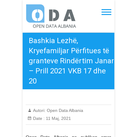
Skip
to
Open Data Albania
content
Bashkia Lezhë,
Kryefamiljar Përfitues të
granteve Rindërtim Janar
– Prill 2021 VKB 17 dhe
20
Autori:
Open Data Albania
Date :
11 Maj, 2021