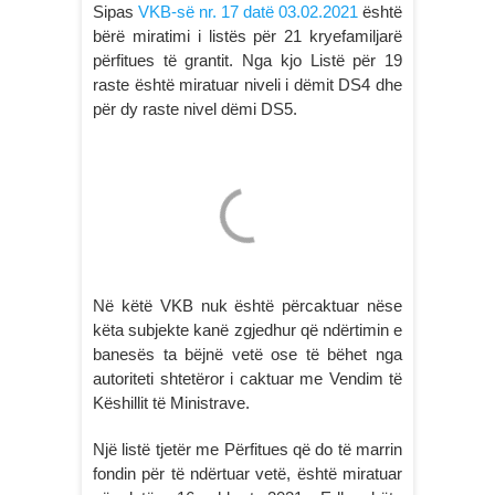
Sipas
VKB-së nr. 17 datë 03.02.2021
është
bërë miratimi i listës për 21 kryefamiljarë
përfitues të grantit. Nga kjo Listë për 19
raste është miratuar niveli i dëmit DS4 dhe
për dy raste nivel dëmi DS5.
Në këtë VKB nuk është përcaktuar nëse
këta subjekte kanë zgjedhur që ndërtimin e
banesës ta bëjnë vetë ose të bëhet nga
autoriteti shtetëror i caktuar me Vendim të
Këshillit të Ministrave.
Një listë tjetër me Përfitues që do të marrin
fondin për të ndërtuar vetë, është miratuar