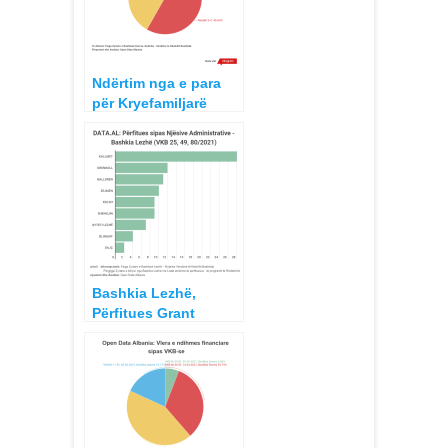
Ndërtim nga e para
për Kryefamiljarë
përfitues grantesh
rindërtimi Bashkia
Durrës Janar – Prill
2021
Bashkia Lezhë,
Përfitues Grant
Rindërtimi DS4 dhe
DS5 Shkurt – Prill
2021 VKB 25, 49, dhe
80/2021