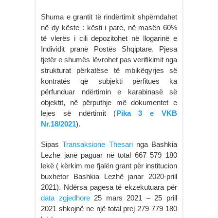
Shuma e grantit të rindërtimit shpërndahet
në dy këste : kësti i pare, në masën 60%
të vlerës i cili depozitohet në llogarinë e
Individit pranë Postës Shqiptare. Pjesa
tjetër e shumës lëvrohet pas verifikimit nga
strukturat përkatëse të mbikëqyrjes së
kontratës që subjekti përfitues ka
përfunduar ndërtimin e karabinasë së
objektit, në përputhje më dokumentet e
lejes së ndërtimit (
Pika 3 e VKB
Nr.18/2021
).
Sipas
Transaksione Thesari
nga Bashkia
Lezhe janë paguar në total 667 579 180
lekë ( kërkim me fjalën grant për institucion
buxhetor Bashkia Lezhë janar 2020-prill
2021). Ndërsa pagesa të ekzekutuara për
data zgjedhore
25 mars 2021 – 25 prill
2021 shkojnë ne një total prej 279 779 180