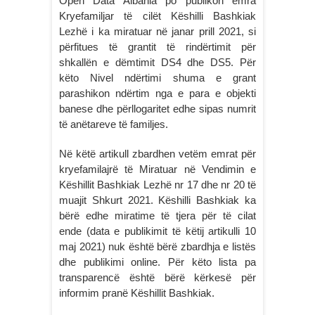
Open Data Albania po publikon emra
Kryefamiljar të cilët Këshilli Bashkiak
Lezhë i ka miratuar në janar prill 2021, si
përfitues të grantit të rindërtimit për
shkallën e dëmtimit DS4 dhe DS5. Për
këto Nivel ndërtimi shuma e grant
parashikon ndërtim nga e para e objekti
banese dhe përllogaritet edhe sipas numrit
të anëtareve të familjes.
Në këtë artikull zbardhen vetëm emrat për
kryefamilajrë të Miratuar në Vendimin e
Këshillit Bashkiak Lezhë nr 17 dhe nr 20 të
muajit Shkurt 2021. Këshilli Bashkiak ka
bërë edhe miratime të tjera për të cilat
ende (data e publikimit të këtij artikulli 10
maj 2021) nuk është bërë zbardhja e listës
dhe publikimi online. Për këto lista pa
transparencë është bërë kërkesë për
informim pranë Këshillit Bashkiak.