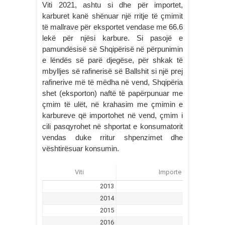
Viti 2021, ashtu si dhe për importet,
karburet kanë shënuar një rritje të çmimit
të mallrave për eksportet vendase me 66.6
lekë për njësi karbure. Si pasojë e
pamundësisë së Shqipërisë në përpunimin
e lëndës së parë djegëse, për shkak të
mbylljes së rafinerisë së Ballshit si një prej
rafinerive më të mëdha në vend, Shqipëria
shet (eksporton) naftë të papërpunuar me
çmim të ulët, në krahasim me çmimin e
karbureve që importohet në vend, çmim i
cili pasqyrohet në shportat e konsumatorit
vendas duke rritur shpenzimet dhe
vështirësuar konsumin.