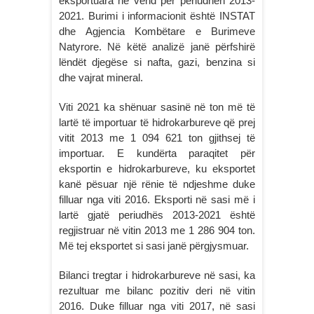
eksportuara në vend për periudhën 2013-
2021. Burimi i informacionit është INSTAT
dhe Agjencia Kombëtare e Burimeve
Natyrore. Në këtë analizë janë përfshirë
lëndët djegëse si nafta, gazi, benzina si
dhe vajrat mineral.
Viti 2021 ka shënuar sasinë në ton më të
lartë të importuar të hidrokarbureve që prej
vitit 2013 me 1 094 621 ton gjithsej të
importuar. E kundërta paraqitet për
eksportin e hidrokarbureve, ku eksportet
kanë pësuar një rënie të ndjeshme duke
filluar nga viti 2016. Eksporti në sasi më i
lartë gjatë periudhës 2013-2021 është
regjistruar në vitin 2013 me 1 286 904 ton.
Më tej eksportet si sasi janë përgjysmuar.
Bilanci tregtar i hidrokarbureve në sasi, ka
rezultuar me bilanc pozitiv deri në vitin
2016. Duke filluar nga viti 2017, në sasi