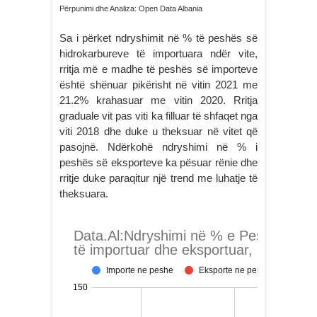
Përpunimi dhe Analiza: Open Data Albania
Sa i përket ndryshimit në % të peshës së
hidrokarbureve të importuara ndër vite,
rritja më e madhe të peshës së importeve
është shënuar pikërisht në vitin 2021 me
21.2% krahasuar me vitin 2020. Rritja
graduale vit pas viti ka filluar të shfaqet nga
viti 2018 dhe duke u theksuar në vitet që
pasojnë. Ndërkohë ndryshimi në % i
peshës së eksporteve ka pësuar rënie dhe
rritje duke paraqitur një trend me luhatje të
theksuara.