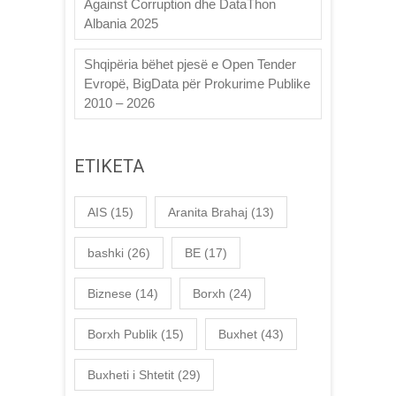
Against Corruption dhe DataThon
Albania 2025
Shqipëria bëhet pjesë e Open Tender
Evropë, BigData për Prokurime Publike
2010 – 2026
ETIKETA
AIS
(15)
Aranita Brahaj
(13)
bashki
(26)
BE
(17)
Biznese
(14)
Borxh
(24)
Borxh Publik
(15)
Buxhet
(43)
Buxheti i Shtetit
(29)