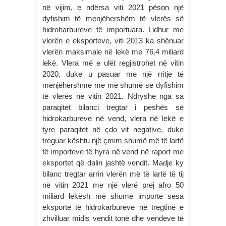
në vijim, e ndërsa viti 2021 pëson një
dyfishim të menjëhershëm të vlerës së
hidroharbureve të importuara. Lidhur me
vlerën e eksporteve, viti 2013 ka shënuar
vlerën maksimale në lekë me 76.4 miliard
lekë. Vlera më e ulët regjistrohet në vitin
2020, duke u pasuar me një rritje të
menjëhershme me më shumë se dyfishim
të vlerës në vitin 2021. Ndryshe nga sa
paraqitet bilanci tregtar i peshës së
hidrokarbureve në vend, vlera në lekë e
tyre paraqitet në çdo vit negative, duke
treguar kështu një çmim shumë më të lartë
të importeve të hyra në vend në raport me
eksportet që dalin jashtë vendit. Madje ky
bilanc tregtar arrin vlerën më të lartë të tij
në vitin 2021 me një vlerë prej afro 50
miliard lekësh më shumë importe sesa
eksporte të hidrokarbureve në tregtinë e
zhvilluar midis vendit tonë dhe vendeve të