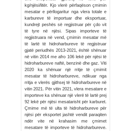
kg/njësi/litër. Kjo vlerë përfaqëson çmimin
mesatar e përllogaritur nga vlera totale e
karbureve të importuar dhe eksportuar,
kundrejt peshës së regjistruar për çdo vit
të tyre në njësi. Sipas importeve të
regjistruara në vend, çmimin mesatar më
të lartë të hidroharbureve të regjistruar
gjatë periudhës 2013-2021, është shënuar
në vitin 2014 me afro 106 lekë për njësi të
hidroharbureve naftë, benzinë dhe gaz. Viti
2020 ka shënuar një rritje të çmimit
mesatar të hidroharbureve, ndikuar nga
rritja e vlerës gjithsej të hidroharbureve në
vitin 2021. Për vitin 2021, vlera mesatare e
importeve ka shënuar një vlerë të lartë prej
92 lekë për njësi mesatarisht për karburet.
Çmime më të ulta të hidroharbureve për
njësi për eksportet jashtë vendit paraqiten
ndër vite në krahasim me çmimet
mesatare të importeve të hidroharbureve.