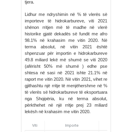
tjera.
Lidhur me ndryshimin në % të vlerës së
importeve të hidrokarbureve, viti 2021
shënon rritjen më të madhe në vlerë
historike gjatë dekadës së fundit me afro
98.1% në krahasim me vitin 2020. Në
terma absolut, në vitin 2021 është
shpenzuar për importin e hidrokarbureve
49.8 miliard lekë më shumë se viti 2020
(afërisht 50% më shumë ) edhe pse
shtesa në sasi në 2021 ishte 21.1% në
raport me vitin 2020. Në vitin 2021, vihet re
gjithashtu një rritje të menjëhershme në %
të vlerës së hidrokarbureve të eksportuara
nga Shqipëria, ku në terma absolut,
përkthehet në një rritje prej 23 miliard
lekësh në krahasim me vitin 2020.