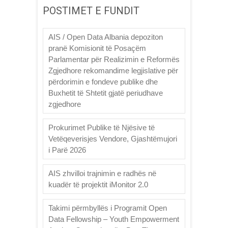
POSTIMET E FUNDIT
AIS / Open Data Albania depoziton
pranë Komisionit të Posaçëm
Parlamentar për Realizimin e Reformës
Zgjedhore rekomandime legjislative për
përdorimin e fondeve publike dhe
Buxhetit të Shtetit gjatë periudhave
zgjedhore
Prokurimet Publike të Njësive të
Vetëqeverisjes Vendore, Gjashtëmujori
i Parë 2026
AIS zhvilloi trajnimin e radhës në
kuadër të projektit iMonitor 2.0
Takimi përmbyllës i Programit Open
Data Fellowship – Youth Empowerment