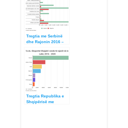
Tregtia me Serbinë
dhe Rajonin 2016 –
2020
Tregtia Republika e
Shqipërisë me
Republikën e
Kosovës dhe Kosova
kundrejt Rajonit 2016
– 2020