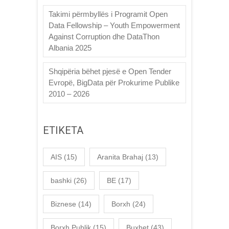
Takimi përmbyllës i Programit Open
Data Fellowship – Youth Empowerment
Against Corruption dhe DataThon
Albania 2025
Shqipëria bëhet pjesë e Open Tender
Evropë, BigData për Prokurime Publike
2010 – 2026
ETIKETA
AIS
(15)
Aranita Brahaj
(13)
bashki
(26)
BE
(17)
Biznese
(14)
Borxh
(24)
Borxh Publik
(15)
Buxhet
(43)