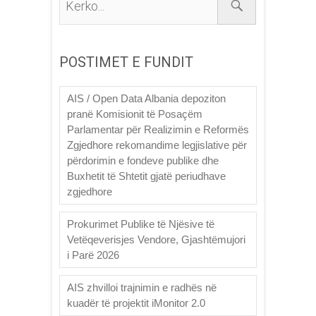
POSTIMET E FUNDIT
AIS / Open Data Albania depoziton
pranë Komisionit të Posaçëm
Parlamentar për Realizimin e Reformës
Zgjedhore rekomandime legjislative për
përdorimin e fondeve publike dhe
Buxhetit të Shtetit gjatë periudhave
zgjedhore
Prokurimet Publike të Njësive të
Vetëqeverisjes Vendore, Gjashtëmujori
i Parë 2026
AIS zhvilloi trajnimin e radhës në
kuadër të projektit iMonitor 2.0