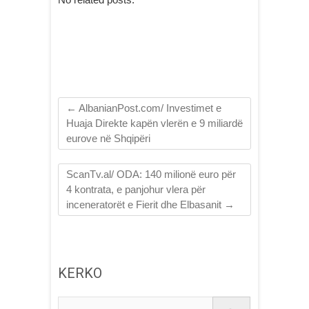
←
AlbanianPost.com/ Investimet e
Huaja Direkte kapën vlerën e 9 miliardë
eurove në Shqipëri
ScanTv.al/ ODA: 140 milionë euro për
4 kontrata, e panjohur vlera për
inceneratorët e Fierit dhe Elbasanit
→
KERKO
Kerko...