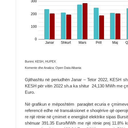
Burimi: KESH, HUPEX
Komente dhe Analiza: Open Data Albania
Gjithashtu në periudhën Janar – Tetor 2022, KESH sh.a
KESH për vitin 2022 sh.a ka shitur 24,130 MWh me çmi
Euro.
Në grafikun e mëposhtëm paraqitet ecuria e çmimev
referencë edhe në transaksionet e shoqërive që operojn
re një rënie në çmimet e energjisë elektrike sipas B
shënuar 391.35 Euro/MWh me një rënie prej 11.8% k