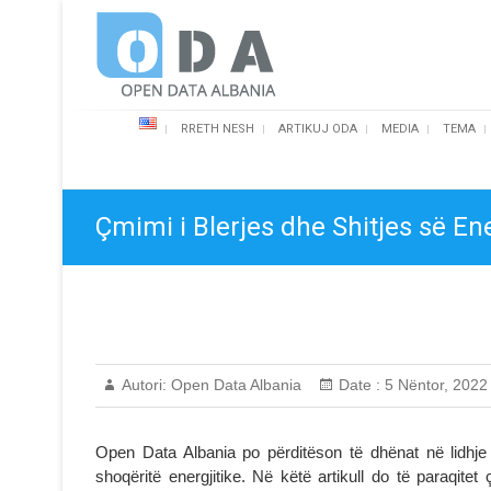
Skip
Open Data Albania
to
content
RRETH NESH
ARTIKUJ ODA
MEDIA
TEMA
Çmimi i Blerjes dhe Shitjes së En
Autori:
Open Data Albania
Date :
5 Nëntor, 2022
Open Data Albania po përditëson të dhënat në lidhje
shoqëritë energjitike. Në këtë artikull do të paraqite