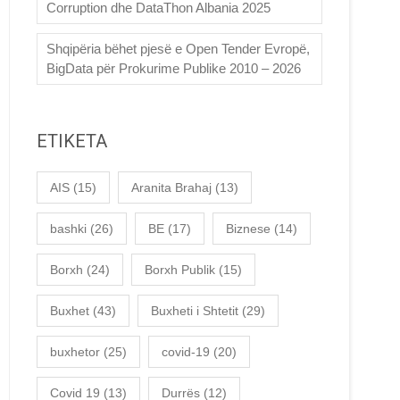
Corruption dhe DataThon Albania 2025
Shqipëria bëhet pjesë e Open Tender Evropë,
BigData për Prokurime Publike 2010 – 2026
ETIKETA
AIS
(15)
Aranita Brahaj
(13)
bashki
(26)
BE
(17)
Biznese
(14)
Borxh
(24)
Borxh Publik
(15)
Buxhet
(43)
Buxheti i Shtetit
(29)
buxhetor
(25)
covid-19
(20)
Covid 19
(13)
Durrës
(12)