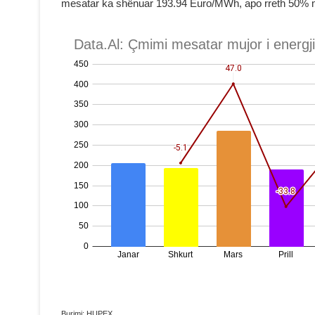
mesatar ka shënuar 193.94 Euro/MWh, apo rreth 50% m
Burimi: HUPEX