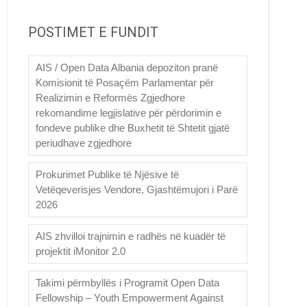
POSTIMET E FUNDIT
AIS / Open Data Albania depoziton pranë
Komisionit të Posaçëm Parlamentar për
Realizimin e Reformës Zgjedhore
rekomandime legjislative për përdorimin e
fondeve publike dhe Buxhetit të Shtetit gjatë
periudhave zgjedhore
Prokurimet Publike të Njësive të
Vetëqeverisjes Vendore, Gjashtëmujori i Parë
2026
AIS zhvilloi trajnimin e radhës në kuadër të
projektit iMonitor 2.0
Takimi përmbyllës i Programit Open Data
Fellowship – Youth Empowerment Against