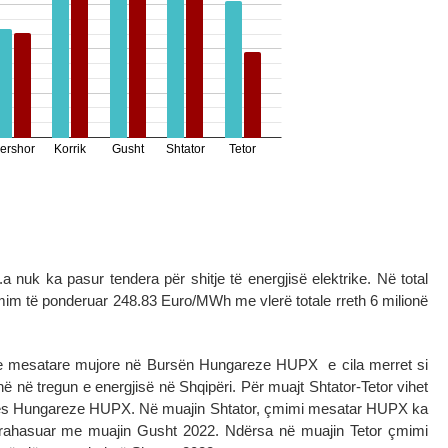
 nuk ka pasur tendera për shitje të energjisë elektrike. Në total
m të ponderuar 248.83 Euro/MWh me vlerë totale rreth 6 milionë
e mesatare mujore në Bursën Hungareze HUPX e cila merret si
ë në tregun e energjisë në Shqipëri. Për muajt Shtator-Tetor vihet
ursës Hungareze HUPX. Në muajin Shtator, çmimi mesatar HUPX ka
rahasuar me muajin Gusht 2022. Ndërsa në muajin Tetor çmimi