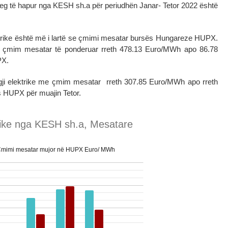
 treg të hapur nga KESH sh.a për periudhën Janar- Tetor 2022 është
ktrike është më i lartë se çmimi mesatar bursës Hungareze HUPX.
çmim mesatar të ponderuar rreth 478.13 Euro/MWh apo 86.78
PX.
rgji elektrike me çmim mesatar rreth 307.85 Euro/MWh apo rreth
 HUPX për muajin Tetor.