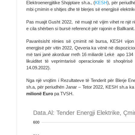
Elektroenergjitike Shqiptare sh.a., (
KESH
), për periud
mbi çmimin e shitjes dhe të blerjes së energjisë elekt
Pas muajit Gusht 2022, në muajt në vijim vihet re një
e cila shërben si bursë referencë për rajonin e Ballkanit.
Pavarësisht rënies së çmimit në bursa, KESH vijon t
energjisë për vitin 2022, Qeveria ka vënë në dispozici
më tani janë akorduar rreth 16 miliardë Lekë apo 134 
likuiditet të veprimtarisë operacionale të shoqëri
14.09.2022).
Nga një vrojtim i Rezultateve të Tenderit për Blerje E
sh.a, për periudhën Janar – Tetor 2022, KESH sh.a ka
milionë Euro
pa TVSH.