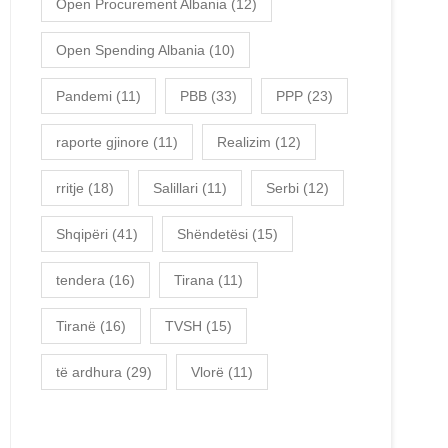
Open Procurement Albania
(12)
Open Spending Albania
(10)
Pandemi
(11)
PBB
(33)
PPP
(23)
raporte gjinore
(11)
Realizim
(12)
rritje
(18)
Salillari
(11)
Serbi
(12)
Shqipëri
(41)
Shëndetësi
(15)
tendera
(16)
Tirana
(11)
Tiranë
(16)
TVSH
(15)
të ardhura
(29)
Vlorë
(11)