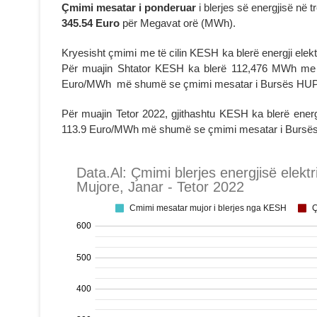
Çmimi mesatar i ponderuar
i blerjes së energjisë në
345.54 Euro
për Megavat orë (MWh).
Kryesisht çmimi me të cilin KESH ka blerë energji ele
Për muajin Shtator KESH ka blerë 112,476 MWh me 
Euro/MWh më shumë se çmimi mesatar i Bursës HU
Për muajin Tetor 2022, gjithashtu KESH ka blerë ene
113.9 Euro/MWh më shumë se çmimi mesatar i Bursës