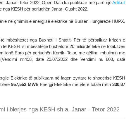
hën Janar- Tetor 2022. Open Data ka publikuar më parë një
Artikull
rike nga KESH për periudhën Janar- Gusht 2022.
 rënie në çmimin e energjisë elektrike në Bursën Hungareze HUPX,
ë mbështetet nga Buxheti i Shtetit. Për të përballuar krizën e
on të KESH si mbështetje buxhetore 20 miliardë lekë në total. Deri
milionë Euro për periudhën Korrik -Tetor, me qëllim mbulimin me
së (Vendimi nr.498, datë 29.07.2022 dhe Vendimi nr. 603, datë
nergjie Elektrike të publikuara në faqen zyrtare të shoqërisë KESH
 blerë
957,552 MWh
Energji Elektrike me vlerë totale rreth
330,87