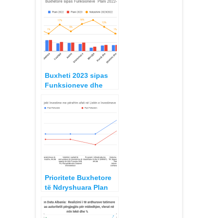
Buxheti 2023 sipas
Funksioneve dhe
Programeve
Qeveritare, Plani
Fillestar, ndryshime
planifikim vjetor
Prioritete Buxhetore
të Ndryshuara Plan
2023 kundrejt Plan
2022, Investimet
Publike me tkurrje