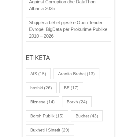
Against Corruption dhe DataThon
Albania 2025
Shqipëria bëhet pjesë e Open Tender
Evropë, BigData për Prokurime Publike
2010 – 2026
ETIKETA
AIS
(15)
Aranita Brahaj
(13)
bashki
(26)
BE
(17)
Biznese
(14)
Borxh
(24)
Borxh Publik
(15)
Buxhet
(43)
Buxheti i Shtetit
(29)