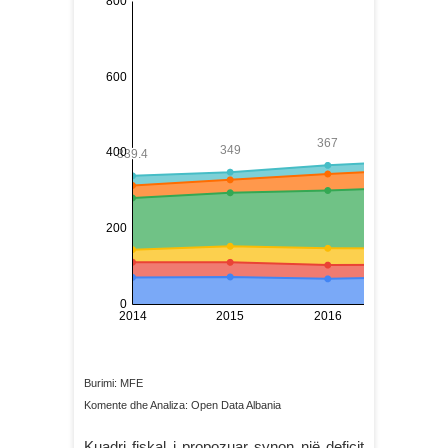
Burimi: MFE
Komente dhe Analiza: Open Data Albania
Kuadri fiskal i propozuar synon një deficit