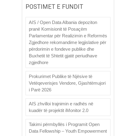
POSTIMET E FUNDIT
AIS / Open Data Albania depoziton
pranë Komisionit të Posaçëm
Parlamentar për Realizimin e Reformës
Zgjedhore rekomandime legjislative për
përdorimin e fondeve publike dhe
Buxhetit të Shtetit gjatë periudhave
zgjedhore
Prokurimet Publike të Njësive të
Vetëqeverisjes Vendore, Gjashtëmujori
i Parë 2026
AIS zhvilloi trajnimin e radhës në
kuadër të projektit iMonitor 2.0
Takimi përmbyllës i Programit Open
Data Fellowship – Youth Empowerment