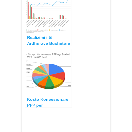
buxheti dhe shtyrje
afat përfundimi
Realizimi i të
Ardhurave Buxhetore
2020, Buxheti i Shtetit
Kosto Koncesionare
PPP për
Taksapaguesit Publik
vitit 2018-2023
Planifikime