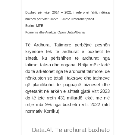
Buxheti për vitet 2014 – 2021 i referohet faktit ndërsa
buxheti për vitet 2022* – 2025* i referohet planit
Burimi: MFE
Komente dhe Analiza: Open Data Albania
Të Ardhurat Tatimore përbëjnë peshën
kryesore tek të ardhurat e buxhetit të
shtetit, ku përfshihen të ardhurat nga
tatime, taksa dhe dogana. Rritja më e lartë
do të arkëtohet nga të ardhurat tatimore, që
nënkupton se totali i taksave dhe tatimeve
që planifikohet të paguajnë bizneset dhe
qytetarët në arkën e shtetit gjatë vitit 2023
do të jetë rreth 431 miliardë lekë, me një
rritje mbi 9% nga buxheti i vitit 2022 (akt
normativ Korriku).