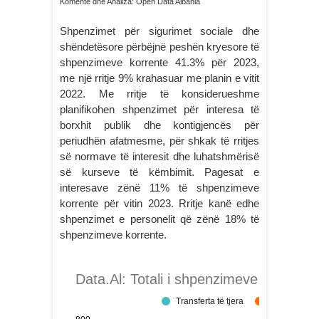
Komente dhe Analiza: Open Data Albania
Shpenzimet për sigurimet sociale dhe
shëndetësore përbëjnë peshën kryesore të
shpenzimeve korrente 41.3% për 2023,
me një rritje 9% krahasuar me planin e vitit
2022. Me rritje të konsiderueshme
planifikohen shpenzimet për interesa të
borxhit publik dhe kontigjencës për
periudhën afatmesme, për shkak të rritjes
së normave të interesit dhe luhatshmërisë
së kurseve të këmbimit. Pagesat e
interesave zënë 11% të shpenzimeve
korrente për vitin 2023. Rritje kanë edhe
shpenzimet e personelit që zënë 18% të
shpenzimeve korrente.