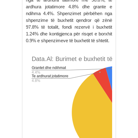
ardhura jotatimore 4.8% dhe grante e
ndihma 4.4%. Shpenzimet përbëhen nga
shpenzime të buxhetit qendror që zënë
97.8% të totalit, fondi rezervë i buxhetit
1.24% dhe kontigjenca për risqet e borxhit
0.9% e shpenzimeve të buxhetit të shtetit.