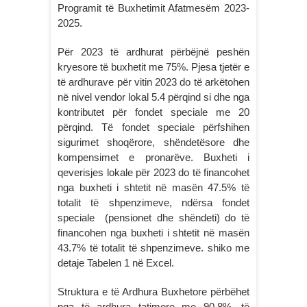
Programit të Buxhetimit Afatmesëm 2023-
2025.
Për 2023 të ardhurat përbëjnë peshën
kryesore të buxhetit me 75%. Pjesa tjetër e
të ardhurave për vitin 2023 do të arkëtohen
në nivel vendor lokal 5.4 përqind si dhe nga
kontributet për fondet speciale me 20
përqind. Të fondet speciale përfshihen
sigurimet shoqërore, shëndetësore dhe
kompensimet e pronarëve. Buxheti i
qeverisjes lokale për 2023 do të financohet
nga buxheti i shtetit në masën 47.5% të
totalit të shpenzimeve, ndërsa fondet
speciale (pensionet dhe shëndeti) do të
financohen nga buxheti i shtetit në masën
43.7% të totalit të shpenzimeve. shiko me
detaje Tabelen 1 në Excel.
Struktura e të Ardhura Buxhetore përbëhet
nga të ardhura tatimore me 90.8%, të