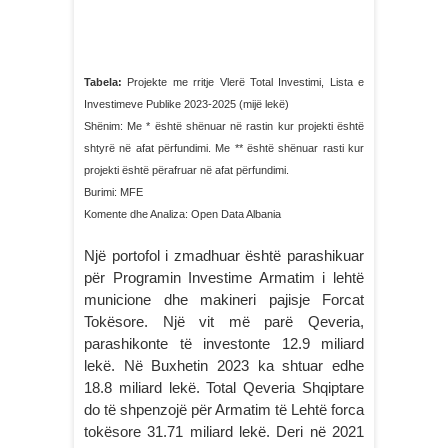
Tabela:
Projekte me rritje Vlerë Total Investimi, Lista e
Investimeve Publike 2023-2025 (mijë lekë)
Shënim: Me * është shënuar në rastin kur projekti është
shtyrë në afat përfundimi. Me ** është shënuar rasti kur
projekti është përafruar në afat përfundimi.
Burimi: MFE
Komente dhe Analiza: Open Data Albania
Një portofol i zmadhuar është parashikuar
për Programin Investime Armatim i lehtë
municione dhe makineri pajisje Forcat
Tokësore. Një vit më parë Qeveria,
parashikonte të investonte 12.9 miliard
lekë. Në Buxhetin 2023 ka shtuar edhe
18.8 miliard lekë. Total Qeveria Shqiptare
do të shpenzojë për Armatim të Lehtë forca
tokësore 31.71 miliard lekë. Deri në 2021