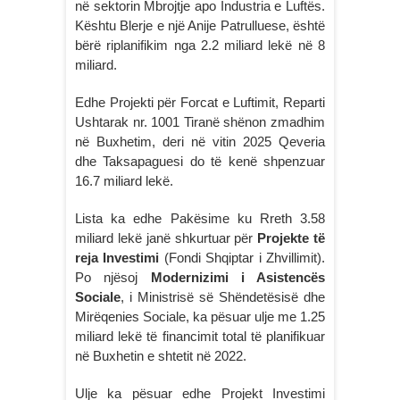
në sektorin Mbrojtje apo Industria e Luftës.
Kështu Blerje e një Anije Patrulluese, është
bërë riplanifikim nga 2.2 miliard lekë në 8
miliard.
Edhe Projekti për Forcat e Luftimit, Reparti
Ushtarak nr. 1001 Tiranë shënon zmadhim
në Buxhetim, deri në vitin 2025 Qeveria
dhe Taksapaguesi do të kenë shpenzuar
16.7 miliard lekë.
Lista ka edhe Pakësime ku Rreth 3.58
miliard lekë janë shkurtuar për
Projekte të
reja Investimi
(Fondi Shqiptar i Zhvillimit).
Po njësoj
Modernizimi i Asistencës
Sociale
, i Ministrisë së Shëndetësisë dhe
Mirëqenies Sociale, ka pësuar ulje me 1.25
miliard lekë të financimit total të planifikuar
në Buxhetin e shtetit në 2022.
Ulje ka pësuar edhe Projekt Investimi