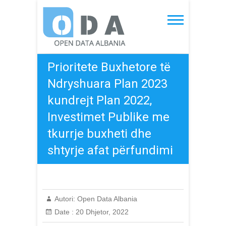
Skip
to
Open Data Albania
content
Prioritete Buxhetore të
Ndryshuara Plan 2023
kundrejt Plan 2022,
Investimet Publike me
tkurrje buxheti dhe
shtyrje afat përfundimi
Autori:
Open Data Albania
Date :
20 Dhjetor, 2022