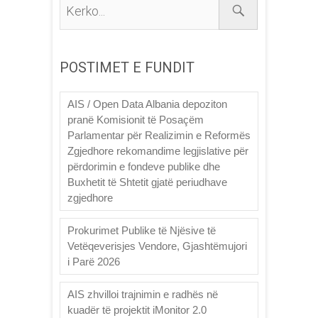
POSTIMET E FUNDIT
AIS / Open Data Albania depoziton
pranë Komisionit të Posaçëm
Parlamentar për Realizimin e Reformës
Zgjedhore rekomandime legjislative për
përdorimin e fondeve publike dhe
Buxhetit të Shtetit gjatë periudhave
zgjedhore
Prokurimet Publike të Njësive të
Vetëqeverisjes Vendore, Gjashtëmujori
i Parë 2026
AIS zhvilloi trajnimin e radhës në
kuadër të projektit iMonitor 2.0