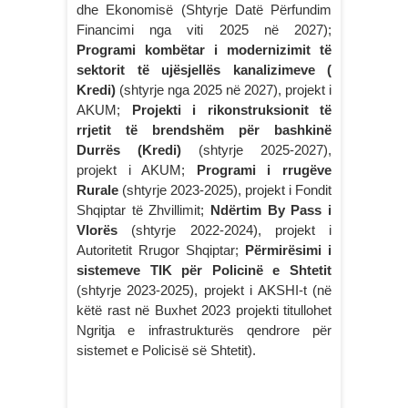
dhe Ekonomisë (Shtyrje Datë Përfundim
Financimi nga viti 2025 në 2027);
Programi kombëtar i modernizimit të
sektorit të ujësjellës kanalizimeve
(
Kredi)
(shtyrje nga 2025 në 2027), projekt i
AKUM;
Projekti i rikonstruksionit të
rrjetit të brendshëm për bashkinë
Durrës (Kredi)
(shtyrje 2025-2027),
projekt i AKUM;
Programi i rrugëve
Rurale
(shtyrje 2023-2025), projekt i Fondit
Shqiptar të Zhvillimit;
Ndërtim By Pass i
Vlorës
(shtyrje 2022-2024), projekt i
Autoritetit Rrugor Shqiptar;
Përmirësimi i
sistemeve TIK për Policinë e Shtetit
(shtyrje 2023-2025), projekt i AKSHI-t (në
këtë rast në Buxhet 2023 projekti titullohet
Ngritja e infrastrukturës qendrore për
sistemet e Policisë së Shtetit).