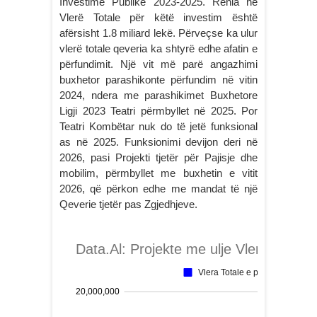
Investime Publike 2023-2025. Rënia në
Vlerë Totale për këtë investim është
afërsisht 1.8 miliard lekë. Përveçse ka ulur
vlerë totale qeveria ka shtyrë edhe afatin e
përfundimit. Një vit më parë angazhimi
buxhetor parashikonte përfundim në vitin
2024, ndera me parashikimet Buxhetore
Ligji 2023 Teatri përmbyllet në 2025. Por
Teatri Kombëtar nuk do të jetë funksional
as në 2025. Funksionimi devijon deri në
2026, pasi Projekti tjetër për Pajisje dhe
mobilim, përmbyllet me buxhetin e vitit
2026, që përkon edhe me mandat të një
Qeverie tjetër pas Zgjedhjeve.