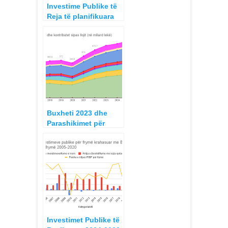
Investime Publike të
Reja të planifikuara
2022, me financim
nga Buxheti i Shtetit
dhe i Huaj
Buxheti 2023 dhe
Parashikimet për
periudhën afatmesme
2023-2025
Investimet Publike të