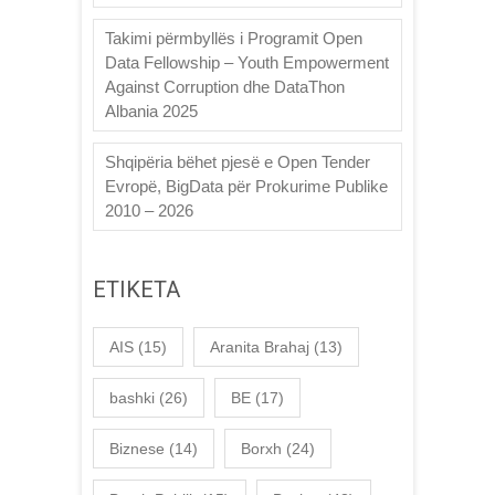
Takimi përmbyllës i Programit Open
Data Fellowship – Youth Empowerment
Against Corruption dhe DataThon
Albania 2025
Shqipëria bëhet pjesë e Open Tender
Evropë, BigData për Prokurime Publike
2010 – 2026
ETIKETA
AIS
(15)
Aranita Brahaj
(13)
bashki
(26)
BE
(17)
Biznese
(14)
Borxh
(24)