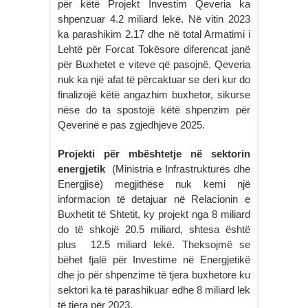
për këtë Projekt Investim Qeveria ka
shpenzuar 4.2 miliard lekë. Në vitin 2023
ka parashikim 2.17 dhe në total Armatimi i
Lehtë për Forcat Tokësore diferencat janë
për Buxhetet e viteve që pasojnë. Qeveria
nuk ka një afat të përcaktuar se deri kur do
finalizojë këtë angazhim buxhetor, sikurse
nëse do ta spostojë këtë shpenzim për
Qeverinë e pas zgjedhjeve 2025.
Projekti për mbështetje në sektorin
energjetik
(Ministria e Infrastrukturës dhe
Energjisë) megjithëse nuk kemi një
informacion të detajuar në Relacionin e
Buxhetit të Shtetit, ky projekt nga 8 miliard
do të shkojë 20.5 miliard, shtesa është
plus 12.5 miliard lekë. Theksojmë se
bëhet fjalë për Investime në Energjetikë
dhe jo për shpenzime të tjera buxhetore ku
sektori ka të parashikuar edhe 8 miliard lek
të tjera për 2023.