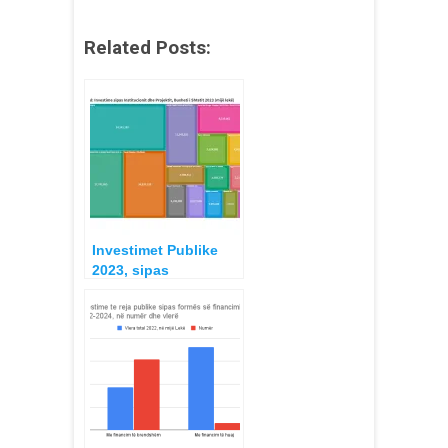
Related Posts:
Investimet Publike
2023, sipas
Projekteve dhe
Institucioneve, Ligji
për Buxhetin e Shtetit